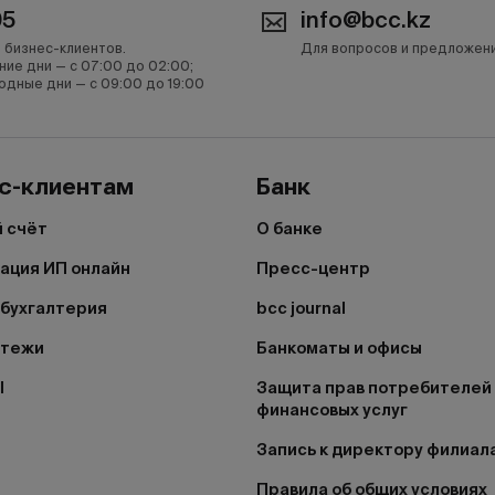
05
info@bcc.kz
 бизнес-клиентов.
Для вопросов и предложен
ние дни — с 07:00 до 02:00;
одные дни — с 09:00 до 19:00
с-клиентам
Банк
 счёт
О банке
ация ИП онлайн
Пресс-центр
бухгалтерия
bcc journal
атежи
Банкоматы и офисы
I
Защита прав потребителей
финансовых услуг
Запись к директору филиал
Правила об общих условиях