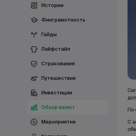
Истории
Финграмотность
Гайды
Лайфстайл
Страхование
Путешествия
Сег
Инвестиции
дол
Обзор валют
По 
Мероприятия
С а
об