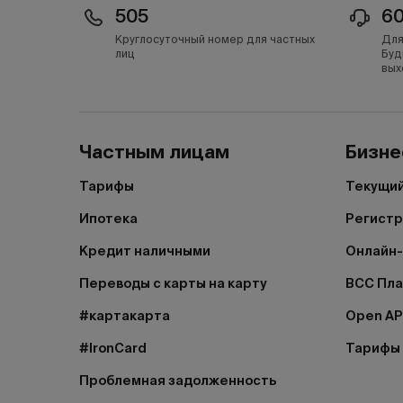
505
6
Круглосуточный номер для частных
Для
лиц
Буд
вых
Частным лицам
Бизне
Тарифы
Текущий
Ипотека
Регистр
Кредит наличными
Онлайн-
Переводы с карты на карту
BCC Пл
#картакарта
Open AP
#IronCard
Тарифы
Проблемная задолженность