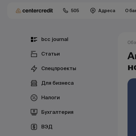
505
Адреса
О ба
bcc journal
Обз
А
Статьи
н
Спецпроекты
Для бизнеса
Налоги
Бухгалтерия
ВЭД