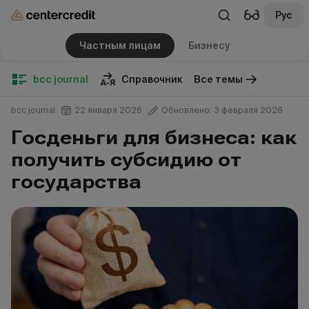
Рус
Частным лицам
Бизнесу
bcc journal
Справочник
Все темы
bcc journal
22 января 2026
Обновлено: 3 февраля 2026
Госденьги для бизнеса: как
получить субсидию от
государства