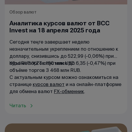
Обзор валют
Аналитика курсов валют от BCC
Invest на 18 апреля 2025 года
Сегодня теңге завершает неделю
незначительным укреплением по отношению к
доллару, снизившись до 522,99 (-0,06%) при
объёме торгов 180 млн USD.
Курс RUB/KZT опустился до 6,35 (-0,47%) при
объёме торгов 3 468 млн RUB.
С актуальным курсом можно ознакомиться на
странице
курсов валют
и на онлайн-платформе
для обмена валют
FX-обменник
.
Читать