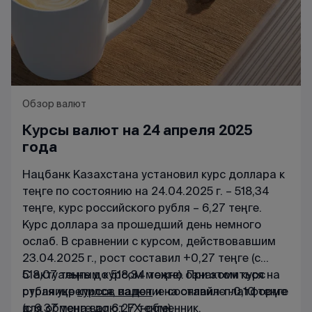
Обзор валют
Курсы валют на 24 апреля 2025
года
Нацбанк Казахстана установил курс доллара к
теңге по состоянию на 24.04.2025 г. – 518,34
теңге, курс российского рубля – 6,27 теңге.
Курс доллара за прошедший день немного
ослаб. В сравнении с курсом, действовавшим
23.04.2025 г., рост составил +0,27 теңге (с
518,07 теңге до 518,34 теңге). При этом курс
С актуальным курсом можно ознакомиться на
рубля укрепился, падение составило -0,10 теңге
странице
курсов валют
и на онлайн-платформе
(с 6,37 теңге до 6,27 теңге).
для обмена валют
FX-обменник
.