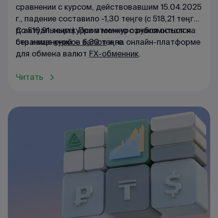
сравнении с курсом, действовавшим 15.04.2025
г., падение составило -1,30 теңге (с 518,21 теңге
до 516,91 теңге). При этом курс рубля остался
С актуальным курсом можно ознакомиться на
без изменений — 6,30 теңге.
странице
курсов валют
и на онлайн-платформе
для обмена валют
FX-обменник
.
Читать