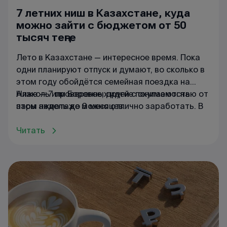
7 летних ниш в Казахстане, куда
можно зайти с бюджетом от 50
тысяч теңге
Лето в Казахстане — интересное время. Пока
одни планируют отпуск и думают, во сколько в
этом году обойдётся семейная поездка на
Алаколь или Боровое, другие понимают: на
Ниже — 7 проверенных идей с окупаемостью от
этом ажиотаже можно отлично заработать. В
пары недель до 3 месяцев.
сезон цены в курортных зонах взлетают до
небес — даже в обычных супермаркетах у
Читать
Капчагая или в Актау обычная минералка
становится «золотой». Если подойти к делу с
умом, то на летнем спросе можно построить
бизнес, который окупится всего за 1–3 месяца.