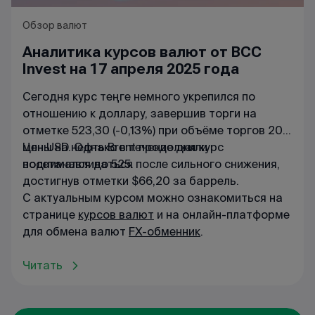
Обзор валют
Аналитика курсов валют от BCC
Invest на 17 апреля 2025 года
Сегодня курс теңге немного укрепился по
отношению к доллару, завершив торги на
отметке 523,30 (-0,13%) при объёме торгов 203
млн USD. Однако в течение дня курс
Цены на нефть Brent продолжили
поднимался до 525.
восстанавливаться после сильного снижения,
достигнув отметки $66,20 за баррель.
С актуальным курсом можно ознакомиться на
странице
курсов валют
и на онлайн-платформе
для обмена валют
FX-обменник
.
Читать