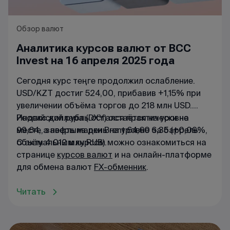
Обзор валют
Аналитика курсов валют от BCC
Invest на 16 апреля 2025 года
Сегодня курс теңге продолжил ослабление.
USD/KZT достиг 524,00, прибавив +1,15% при
увеличении объёма торгов до 218 млн USD.
Российский рубль остался практически на
Индекс доллара (DXY) остаётся на уровне
месте, завершив день на уровне 6,35 (+0,09%,
99,64, а нефть марки Brent 64,60 за баррель.
объём 4 012 млн RUB).
С актуальным курсом можно ознакомиться на
странице
курсов валют
и на онлайн-платформе
для обмена валют
FX-обменник
.
Читать