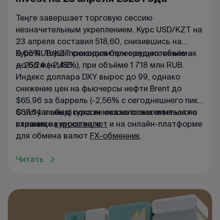
Теңге завершает торговую сессию
незначительным укреплением. Курс USD/KZT на
23 апреля составил 518,60, снизившись на
0,05%. Торги проходили при средних объёмах
Курс RUB/KZT снизился более существенно —
— 256 млн USD.
до 6,24 (-2,45%), при объёме 1 718 млн RUB.
Индекс доллара DXY вырос до 99, однако
снижение цен на фьючерсы нефти Brent до
$65,96 за баррель (-2,56% с сегодняшнего пика
$67,64 в обед) пока не оказало значительного
С актуальным курсом можно ознакомиться на
влияния на курс теңге.
странице
курсов валют
и на онлайн-платформе
для обмена валют
FX-обменник
.
Читать