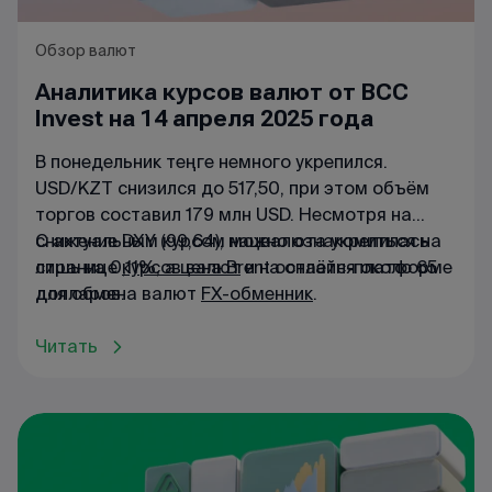
Обзор валют
Аналитика курсов валют от BCC
Invest на 14 апреля 2025 года
В понедельник теңге немного укрепился.
USD/KZT снизился до 517,50, при этом объём
торгов составил 179 млн USD. Несмотря на
снижение DXY (99,64), нацвалюта укрепилась
С актуальным курсом можно ознакомиться на
лишь на 0,11%, а цена Brent остаётся около 65
странице
курсов валют
и на онлайн-платформе
долларов.
для обмена валют
FX-обменник
.
Читать