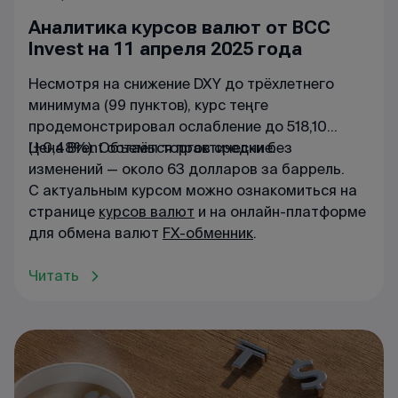
Аналитика курсов валют от BCC
Invest на 11 апреля 2025 года
Несмотря на снижение DXY до трёхлетнего
минимума (99 пунктов), курс теңге
продемонстрировал ослабление до 518,10
(+0,48%). Объемы торгов средние.
Цена Brent остаётся практически без
изменений — около 63 долларов за баррель.
С актуальным курсом можно ознакомиться на
странице
курсов валют
и на онлайн-платформе
для обмена валют
FX-обменник
.
Читать