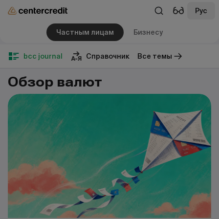
Рус
Частным лицам
Бизнесу
bcc journal
Справочник
Все темы
Обзор валют