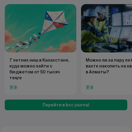
7 летних ниш в Казахстане,
Можно ли за пару ле
куда можно зайти с
вахте накопить на к
бюджетом от 50 тысяч
в Алматы?
теңге
更多
更多
Перейти в bcc journal