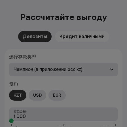
Рассчитайте выгоду
Депозиты
Кредит наличными
选择存款类型
Чемпион (в приложении bcc.kz)
货币
KZT
USD
EUR
存款金额