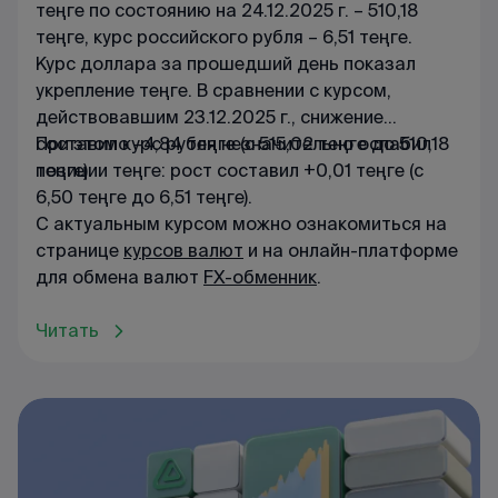
теңге по состоянию на 24.12.2025 г. – 510,18
теңге, курс российского рубля – 6,51 теңге.
Курс доллара за прошедший день показал
укрепление теңге. В сравнении с курсом,
действовавшим 23.12.2025 г., снижение
составило –4,84 теңге (с 515,02 теңге до 510,18
При этом курс рубля незначительно ослабил
теңге).
позиции теңге: рост составил +0,01 теңге (с
6,50 теңге до 6,51 теңге).
С актуальным курсом можно ознакомиться на
странице
курсов валют
и на онлайн-платформе
для обмена валют
FX-обменник
.
Читать