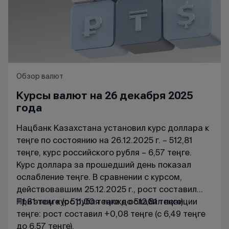
Обзор валют
Курсы валют на 26 декабря 2025
года
Нацбанк Казахстана установил курс доллара к
теңге по состоянию на 26.12.2025 г. – 512,81
теңге, курс российского рубля – 6,57 теңге.
Курс доллара за прошедший день показал
ослабление теңге. В сравнении с курсом,
действовавшим 25.12.2025 г., рост составил
+1,81 теңге (с 511,00 теңге до 512,81 теңге).
При этом курс рубля также ослабил позиции
теңге: рост составил +0,08 теңге (с 6,49 теңге
до 6,57 теңге).