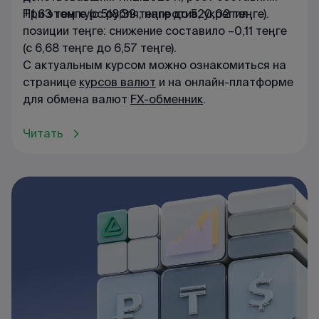
+1,63 теңге (с 518,39 теңге до 520,02 теңге).
При этом курс рубля, напротив, укрепил
позиции теңге: снижение составило –0,11 теңге
(с 6,68 теңге до 6,57 теңге).
С актуальным курсом можно ознакомиться на
странице
курсов валют
и на онлайн-платформе
для обмена валют
FX-обменник
.
Читать