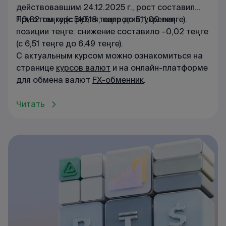
действовавшим 24.12.2025 г., рост составил
+0,82 теңге (с 510,18 теңге до 511,00 теңге).
При этом курс рубля, напротив, укрепил
позиции теңге: снижение составило –0,02 теңге
(с 6,51 теңге до 6,49 теңге).
С актуальным курсом можно ознакомиться на
странице
курсов валют
и на онлайн-платформе
для обмена валют
FX-обменник
.
Читать