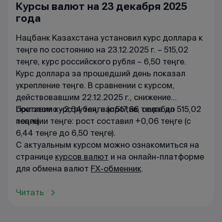
Курсы валют на 23 декабря 2025
года
Нацбанк Казахстана установил курс доллара к
теңге по состоянию на 23.12.2025 г. – 515,02
теңге, курс российского рубля – 6,50 теңге.
Курс доллара за прошедший день показал
укрепление теңге. В сравнении с курсом,
действовавшим 22.12.2025 г., снижение
составило –2,64 теңге (с 517,66 теңге до 515,02
При этом курс рубля, напротив, ослабил
теңге).
позиции теңге: рост составил +0,06 теңге (с
6,44 теңге до 6,50 теңге).
С актуальным курсом можно ознакомиться на
странице
курсов валют
и на онлайн-платформе
для обмена валют
FX-обменник
.
Читать