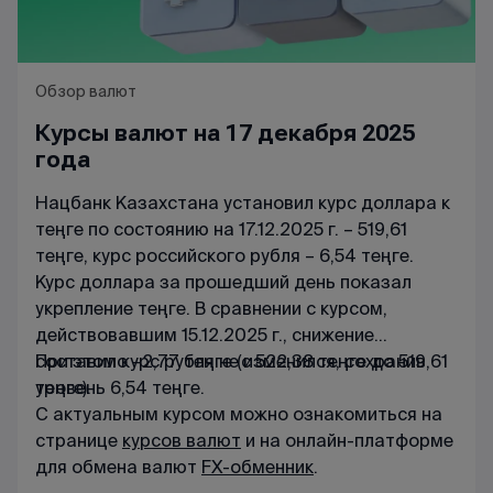
Обзор валют
Курсы валют на 17 декабря 2025
года
Нацбанк Казахстана установил курс доллара к
теңге по состоянию на 17.12.2025 г. – 519,61
теңге, курс российского рубля – 6,54 теңге.
Курс доллара за прошедший день показал
укрепление теңге. В сравнении с курсом,
действовавшим 15.12.2025 г., снижение
составило –2,77 теңге (с 522,38 теңге до 519,61
При этом курс рубля не изменился, сохранив
теңге).
уровень 6,54 теңге.
С актуальным курсом можно ознакомиться на
странице
курсов валют
и на онлайн-платформе
для обмена валют
FX-обменник
.