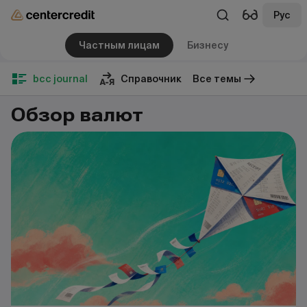
Рус
Частным лицам
Бизнесу
bcc journal
Справочник
Все темы
Обзор валют