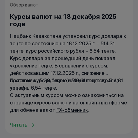
Обзор валют
Курсы валют на 18 декабря 2025
года
Нацбанк Казахстана установил курс доллара к
теңге по состоянию на 18.12.2025 г. – 514,31
теңге, курс российского рубля – 6,54 теңге.
Курс доллара за прошедший день показал
укрепление теңге. В сравнении с курсом,
действовавшим 17.12.2025 г., снижение
составило –5,30 теңге (с 519,61 теңге до 514,31
При этом курс рубля не изменился, сохранив
теңге).
уровень 6,54 теңге.
С актуальным курсом можно ознакомиться на
странице
курсов валют
и на онлайн-платформе
для обмена валют
FX-обменник
.
Читать