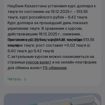
Нацбанк Казахстана установил курс доллара к
теңге по состоянию на 19.12.2025 г. – 513,55
теңге, курс российского рубля – 6,42 теңге.
Курс доллара за прошедший день показал
укрепление теңге. В сравнении с курсом,
действовавшим 18.12.2025 г., снижение
составило –0,76 теңге (с 514,31 теңге до 513,55
При этом курс рубля, напротив, ослабил
теңге).
позиции теңге: рост составил +0,02 теңге (с
6,40 теңге до 6,42 теңге).
С актуальным курсом можно ознакомиться на
странице
курсов валют
и на онлайн-платформе
для обмена валют
FX-обменник
.
Читать