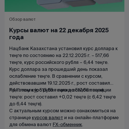
Обзор валют
Курсы валют на 22 декабря 2025
года
Нацбанк Казахстана установил курс доллара к
теңге по состоянию на 22.12.2025 г. – 517,66
теңге, курс российского рубля – 6,44 теңге.
Курс доллара за прошедший день показал
ослабление теңге. В сравнении с курсом,
действовавшим 19.12.2025 г., рост составил
+4,11 теңге (с 513,55 теңге до 517,66 теңге).
При этом курс рубля также ослабил позиции
теңге: рост составил +0,02 теңге (с 6,42 теңге
до 6,44 теңге).
С актуальным курсом можно ознакомиться на
странице
курсов валют
и на онлайн-платформе
для обмена валют
FX-обменник
.