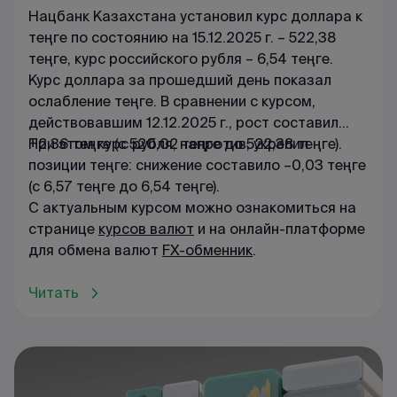
Нацбанк Казахстана установил курс доллара к
теңге по состоянию на 15.12.2025 г. – 522,38
теңге, курс российского рубля – 6,54 теңге.
Курс доллара за прошедший день показал
ослабление теңге. В сравнении с курсом,
действовавшим 12.12.2025 г., рост составил
+2,36 теңге (с 520,02 теңге до 522,38 теңге).
При этом курс рубля, напротив, укрепил
позиции теңге: снижение составило –0,03 теңге
(с 6,57 теңге до 6,54 теңге).
С актуальным курсом можно ознакомиться на
странице
курсов валют
и на онлайн-платформе
для обмена валют
FX-обменник
.
Читать