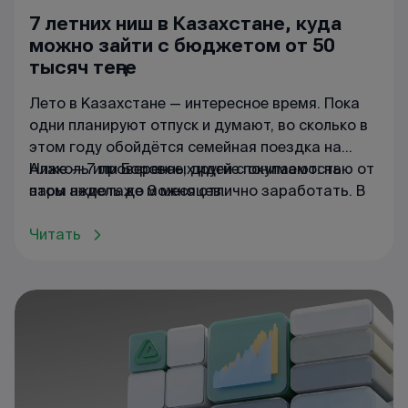
7 летних ниш в Казахстане, куда
можно зайти с бюджетом от 50
тысяч теңге
Лето в Казахстане — интересное время. Пока
одни планируют отпуск и думают, во сколько в
этом году обойдётся семейная поездка на
Алаколь или Боровое, другие понимают: на
Ниже — 7 проверенных идей с окупаемостью от
этом ажиотаже можно отлично заработать. В
пары недель до 3 месяцев.
сезон цены в курортных зонах взлетают до
небес — даже в обычных супермаркетах у
Читать
Капчагая или в Актау обычная минералка
становится «золотой». Если подойти к делу с
умом, то на летнем спросе можно построить
бизнес, который окупится всего за 1–3 месяца.