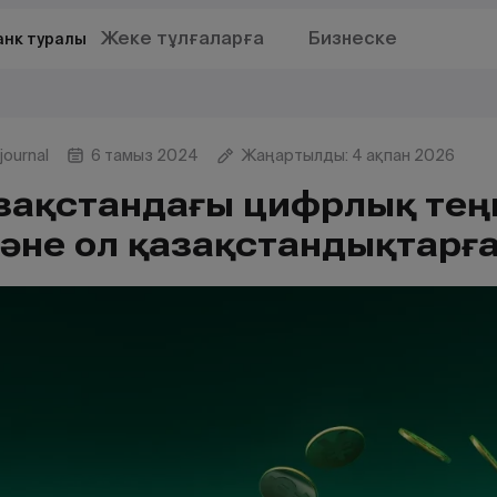
Жеке тұлғаларға
Бизнеске
анк туралы
journal
6 тамыз 2024
Жаңартылды: 4 ақпан 2026
азақстандағы цифрлық теңг
әне ол қазақстандықтарға