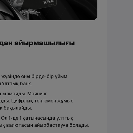
тадан айырмашылығы
 жүзінде оны бірде-бір ұйым
 Ұлттық банк.
данылмайды. Майнинг
лады. Цифрлық теңгемен жұмыс
нк бақылайды.
 Ол 1-де 1 қатынасында ұлттық
дық валютасын айырбастауға болады.