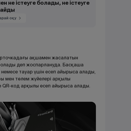
н не істеуге болады, не істеуге
майды
арай оқу
арточкадағы ақшамен жасалатын
болады деп жоспарлануда. Басқаша
 немесе тауар үшін есеп айырыса алады,
ы мен төлем жүйелері арқылы
е QR-код арқылы есеп айырыса алады.