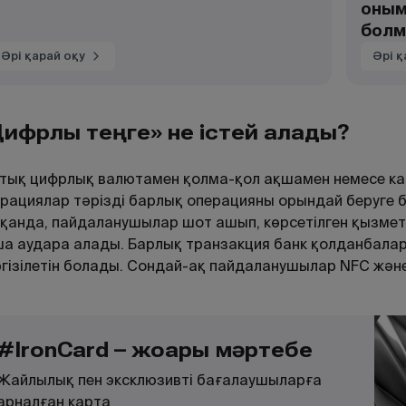
оныме
бол
Әрі қарай оқу
Әрі қ
ифрлық теңге» не істей алады?
тық цифрлық валютамен қолма-қол ақшамен немесе к
рациялар тәрізді барлық операцияны орындай беруге 
қанда, пайдаланушылар шот ашып, көрсетілген қызмет
а аудара алады. Барлық транзакция банк қолданбалар
гізілетін болады. Сондай-ақ пайдаланушылар NFC жән
#IronCard – жоғары мәртебе
Жайлылық пен эксклюзивті бағалаушыларға
арналған карта