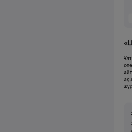
«Ц
Ұлт
опе
айт
ақш
жүр