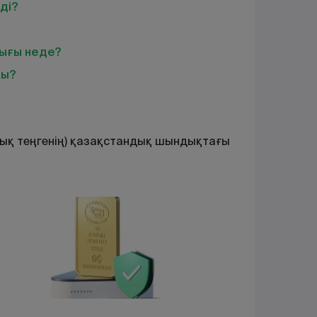
ді?
ығы неде?
ды?
ық теңгенің) қазақстандық шындықтағы