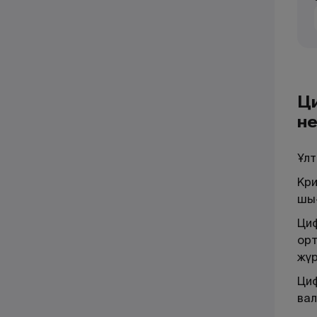
Ц
н
Ұл
Кри
шығ
Циф
орт
жүр
Циф
вал