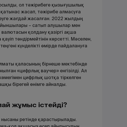
 қосылды, ол тәжірибеге қызығушылық
-қатынас жасап, тәжірибе алмасуға
леуге жағдай жасалған. 2022 жылдың
ы ойыншылары – сатып алушылар мен
қ валютасын қолдану қазіргі ақша
ауіп төндірмейтінін көрсетті. Мәселен,
ңгені күнделікті өмірде пайдалануға
лматы қаласының бірнеше мектебінде
лған «цифрлық ваучер» енгізілді. Ал
 көмегімен цифрлық шотқа тіркелген
шқы бірегей өнімге айналды.
алай жұмыс істейді?
 нысаны ретінде қарастырылады.
олма-қол ақшасыз есеп айырысудың