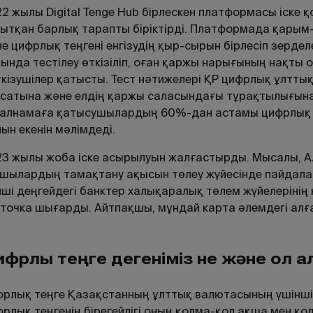
2 жылы Digital Tenge Hub бірлескен платформасы іске
ытқан барлық тарапты біріктірді. Платформада қарым
е цифрлық теңгені енгізудің қыр-сырын бірлесіп зерде
ында тестілеу өткізіліп, оған қаржы нарығының нақт
кізушілер қатысты. Тест нәтижелері ҚР цифрлық ұлтты
сатына және елдің қаржы саласындағы тұрақтылығына қ
алнамаға қатысушылардың 60%-дан астамы цифрлық те
ын екенін мәлімдеді.
3 жылы жоба іске асырылуын жалғастырды. Мысалы, А
шылардың тамақтану ақысын төлеу жүйесінде пайдаланы
нші деңгейдегі банктер халықаралық төлем жүйелерінің
точка шығарды. Айтпақшы, мұндай карта әлемдегі алға
фрлық теңге дегеніміз не және ол қ
рлық теңге Қазақстанның ұлттық валютасының үшінші
рлық теңгенің бірегейлігі оның қолма-қол ақша мен қ