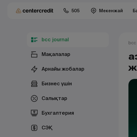
505
Мекенжай
Б
bcc journal
bcc 
Қ
Мақалалар
ж
Арнайы жобалар
Бизнес үшін
Салықтар
Бухгалтерия
СЭҚ