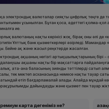
қа электрондық валюталар сияқты цифрлық теңге де то
нтығымен ұсынылған. Бұған қоса, әдеттегі қолма-қол 
иналға ие.
рлық валютаның нақты көрінісі жоқ, бірақ оны әлі де «
отипін Ұлттық банк қызметкерлері әзірледі. Мамандар «те
ы. Бейне ақ және жасыл реңктерде жасалған.
ктрондық ақшаның негізгі артықшылықтарының бірі –
даланушы ақшаны нақты бір мақсаттарға пайдалануға 
алық, ата-ана баласының зиянды тәттілерді сатып алм
алы, тек мектеп асханасында немесе нақты тауар саты
атындай етіп бағдарламалай алады. Алайда мұндай ке
рақұрылымды дайындауды және қызмет пен тауар жіктег
ремиум карта дегеніміз не?
Қаза