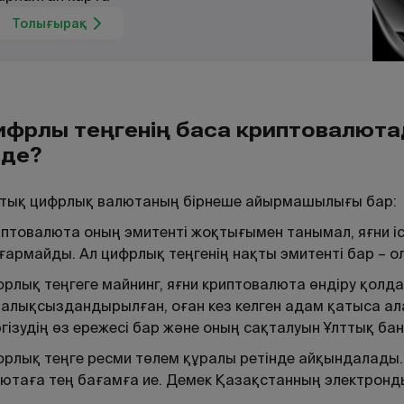
Толығырақ
ифрлық теңгенің басқа криптовалю
еде?
ттық цифрлық валютаның бірнеше айырмашылығы бар:
птовалюта оның эмитенті жоқтығымен танымал, яғни іс
армайды. Ал цифрлық теңгенің нақты эмитенті бар – ол
рлық теңгеге майнинг, яғни криптовалюта өндіру қол
алықсыздандырылған, оған кез келген адам қатыса а
гізудің өз ережесі бар және оның сақталуын Ұлттық ба
рлық теңге ресми төлем құралы ретінде айқындалады.
ютаға тең бағамға ие. Демек Қазақстанның электрон