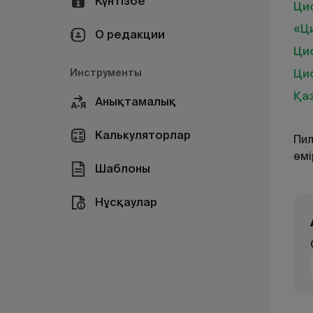
Күнтізбе
Циф
«Ц
О редакции
Ци
Инструменты
Ци
Қаз
Анықтамалық
Калькуляторлар
Пил
өмі
Шаблоны
Нұсқаулар