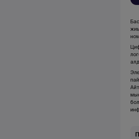
Бас
жиы
ном
Циф
лог
алд
Эле
пай
Айт
мыс
бол
инф
П