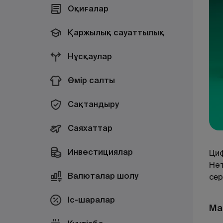
Оқиғалар
Қаржылық сауаттылық
Нұсқаулар
Өмір салты
Сақтандыру
Саяхаттар
Инвестициялар
Циф
Нәт
Валюталар шолу
сер
Іс-шаралар
Ма