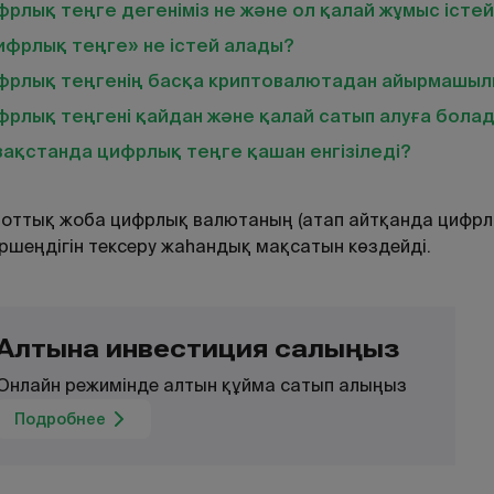
рлық теңге дегеніміз не және ол қалай жұмыс істей
ифрлық теңге» не істей алады?
фрлық теңгенің басқа криптовалютадан айырмашыл
фрлық теңгені қайдан және қалай сатып алуға бола
ақстанда цифрлық теңге қашан енгізіледі?
оттық жоба цифрлық валютаның (атап айтқанда цифрл
ршеңдігін тексеру жаһандық мақсатын көздейді.
Алтынға инвестиция салыңыз
Онлайн режимінде алтын құйма сатып алыңыз
Подробнее