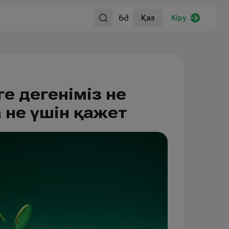
Қаз
Кіру
е дегеніміз не
 не үшін қажет