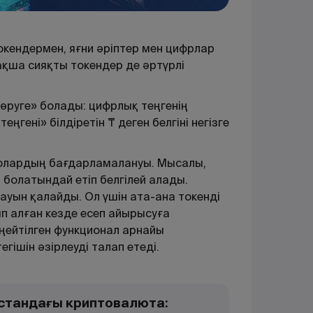
кендермен, яғни әріптер мен цифрлар
ақша сияқты токендер де әртүрлі
көруге» болады: цифрлық теңгенің
ңгені» білдіретін ₸ деген белгіні негізге
 олардың бағдарламалануы. Мысалы,
болатындай етіп белгілей алады.
ауын қалайды. Ол үшін ата-ана токенді
п алған кезде есеп айырысуға
ңейтілген функционал арнайы
ішін әзірлеуді талап етеді.
қстандағы криптовалюта: