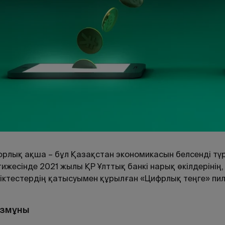
рлық ақша – бұл Қазақстан экономикасын белсенді т
ижесінде 2021 жылы ҚР Ұлттық банкі нарық өкілдеріні
іктестердің қатысуымен құрылған «Цифрлық теңге» пил
змұны