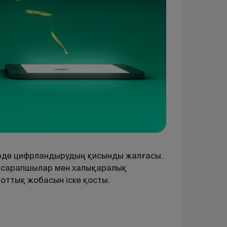
үрде цифрландырудың қисынды жалғасы.
ң, сарапшылар мен халықаралық
оттық жобасын іске қосты.