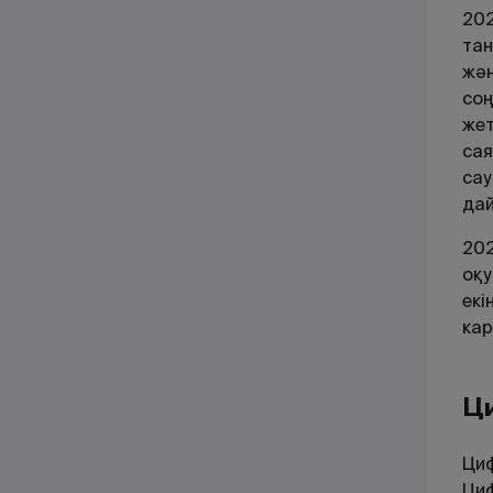
202
тан
жән
соң
жет
сая
сау
дай
202
оқу
екі
кар
Ци
Циф
Циф