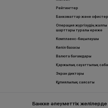
Рейтингтер
Банкоматтар және офисте
Операция жүргізудің жалпы
шарттары туралы ереже
Комплаенс-бақылаушы
Кепіл базасы
Валюта бағамдары
Қаржылық сауаттылық саб
Экран дикторы
Құпиялылық саясаты
Банкке әлеуметтік желілерд