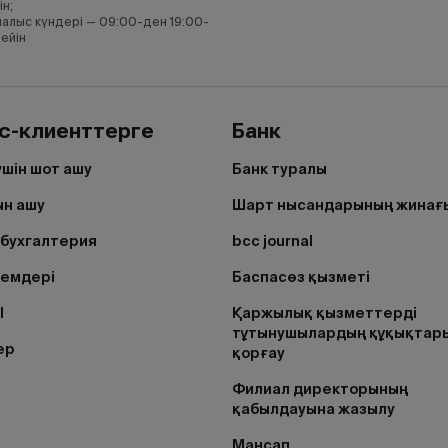
ін;
алыс күндері — 09:00-ден 19:00-
дейін
с-клиенттерге
Банк
үшін шот ашу
Банк туралы
н ашу
Шарт нысандарының жинағ
бухгалтерия
bcc journal
лемдері
Баспасөз қызметі
I
Қаржылық қызметтерді
тұтынушылардың құқықтар
ер
қорғау
Филиал директорының
қабылдауына жазылу
Мансап