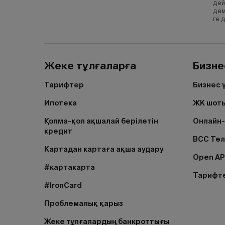
Усть-Каменогорск
дей
дем
ге 
Шымкент
Щучинск
Экибастуз
Жеке тұлғаларға
Бизне
Тарифтер
Бизнес 
Ипотека
ЖК шоты
Қолма-қол ақшалай берілетін
Онлайн-
кредит
BCC Тө
Картадан картаға ақша аудару
Open AP
#картакарта
Тарифт
#IronCard
Проблемалық қарыз
Жеке тұлғалардың банкроттығы