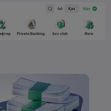
Қаз
Кіру
ифтер
Private Banking
bcc club
Өзге