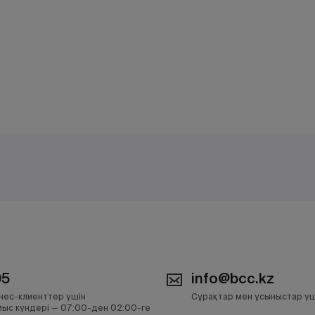
05
info@bcc.kz
нес-клиенттер үшін
Сұрақтар мен ұсыныстар үш
ыс күндері — 07:00-ден 02:00-ге