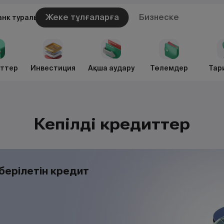
Жеке тұлғаларға
Бизнеске
анк туралы
ттер
Инвестиция
Ақша аудару
Төлемдер
Тар
Кепілді кредиттер
берілетін кредит