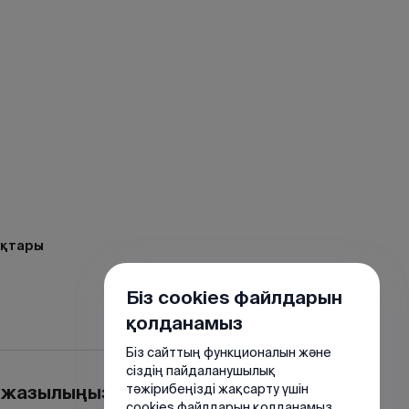
р
ақтары
Біз cookies файлдарын
қолданамыз
Біз сайттың функционалын және
сіздің пайдаланушылық
е жазылыңыз
тәжірибеңізді жақсарту үшін
cookies файлдарын қолданамыз