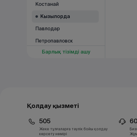
Костанай
Кызылорда
Павлодар
Петропавловск
Барлық тізімді ашу
Рудный
Семей
Талдыкорган
Тараз
Темиртау
Қолдау қызметі
Туркестан
505
6
Уральск
Жеке тұлғаларға тәулік бойы қолдау
Биз
көрсету нөмірі
Жұм