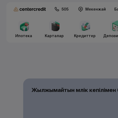
505
Мекенжай
Б
Ипотека
Карталар
Кредиттер
Депози
Жылжымайтын мүлік кепілімен 