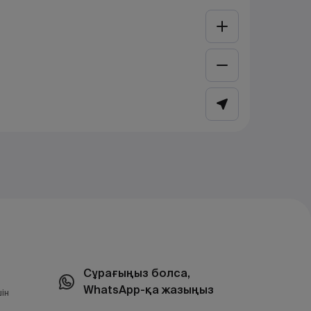
Сұрағыңыз болса,
WhatsApp-қа жазыңыз
ін