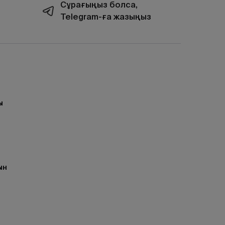
Сұрағыңыз болса,
Telegram-ға жазыңыз
ы
ын