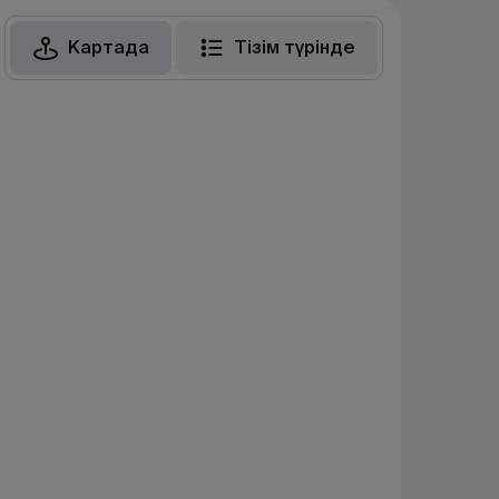
Картада
Тізім түрінде