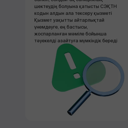
шектеудің болуына қатысты СЭҚТН
кодын алдын ала тексеру қызметі
Қызмет уақытты айтарлықтай
үнемдеуге, ең бастысы,
жоспарланған мәміле бойынша
тәуекелді азайтуға мүмкіндік береді