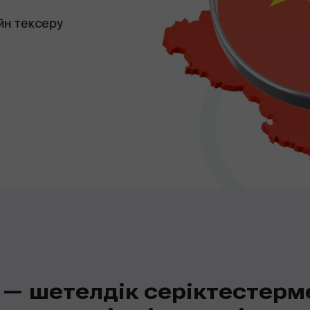
йн тексеру
 — шетелдік серіктестерм