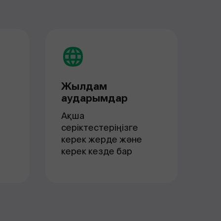
Жылдам
аударымдар
Ақша
серіктестеріңізге
керек жерде және
керек кезде бар