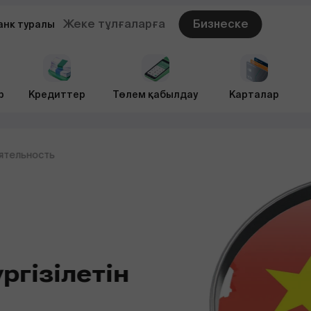
Жеке тұлғаларға
Бизнеске
анк туралы
р
Кредиттер
Төлем қабылдау
Карталар
ятельность
ргізілетін