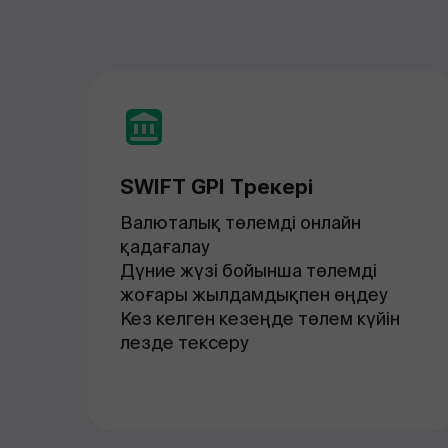
SWIFT GPI Трекері
Валюталық төлемді онлайн
қадағалау
Дүние жүзі бойынша төлемді
жоғары жылдамдықпен өңдеу
Кез келген кезеңде төлем күйін
лезде тексеру