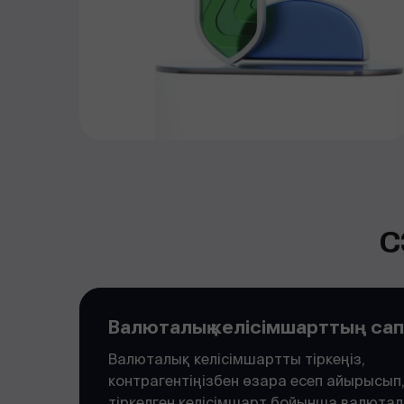
С
Валюталық келісімшарттың са
Валюталық келісімшартты тіркеңіз,
контрагентіңізбен өзара есеп айырысып
тіркелген келісімшарт бойынша валютал