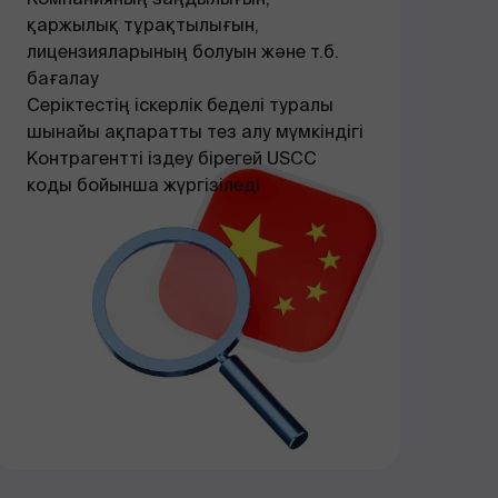
қаржылық тұрақтылығын,
лицензияларының болуын және т.б.
бағалау
Серіктестің іскерлік беделі туралы
шынайы ақпаратты тез алу мүмкіндігі
Контрагентті іздеу бірегей USCC
коды бойынша жүргізіледі