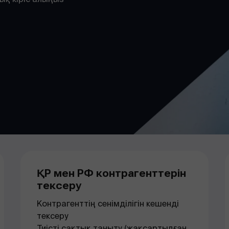
ҚР мен РФ контрагенттерін
тексеру
Контрагенттің сенімділігін кешенді
тексеру
Тиісті сақтық таныту (жақсартылған