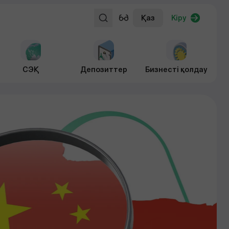
Қаз
Кіру
СЭҚ
Депозиттер
Бизнесті қолдау