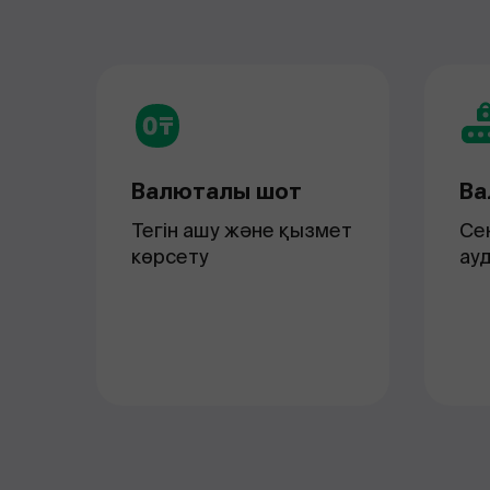
Валюталық шот
Ва
Тегін ашу және қызмет
Се
көрсету
ау