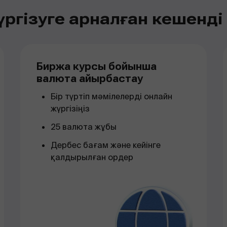
ргізуге арналған кешенд
Биржа курсы бойынша
валюта айырбастау
Бір түртіп мәмілелерді онлайн
жүргізіңіз
25 валюта жұбы
Дербес бағам және кейінге
қалдырылған ордер