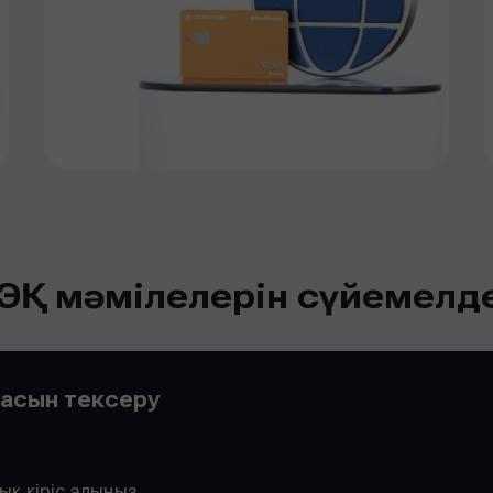
ЭҚ мәмілелерін сүйемелд
пасын тексеру
,
ық кіріс алыңыз