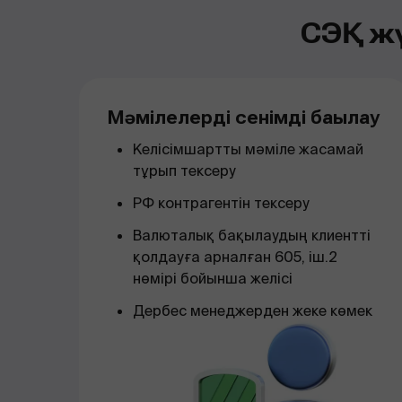
СЭҚ жү
Мәмілелерді сенімді бақылау
Келісімшартты мәміле жасамай
тұрып тексеру
РФ контрагентін тексеру
Валюталық бақылаудың клиентті
қолдауға арналған 605, іш.2
нөмірі бойынша желісі
Дербес менеджерден жеке көмек