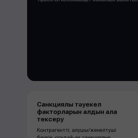
Санкциялық тәуекел
факторларын алдын ала
тексеру
Контрагентті, алушы/жөнелтуші
банкін, сондай-ақ санкциялық