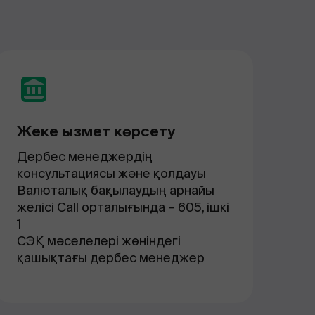
Жеке қызмет көрсету
Дербес менеджердің
консультациясы және қолдауы
Валюталық бақылаудың арнайы
желісі Call орталығында – 605, ішкі
1
СЭҚ мәселелері жөніндегі
қашықтағы дербес менеджер