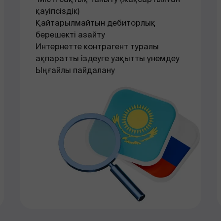
қауіпсіздік)
Қайтарылмайтын дебиторлық
берешекті азайту
Интернетте контрагент туралы
ақпаратты іздеуге уақытты үнемдеу
Ыңғайлы пайдалану