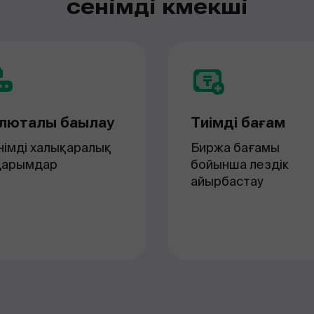
сенімді көмекші
люталық бақылау
Тиімді бағам
німді халықаралық
Биржа бағамы
дарымдар
бойынша лездік
айырбастау