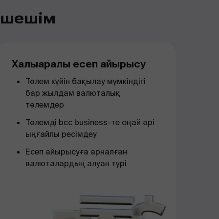
і шешім
Халықаралық есеп айырысу
Төлем күйін бақылау мүмкіндігі
бар жылдам валюталық
төлемдер
Төлемді bcc business-те оңай әрі
ыңғайлы ресімдеу
Есеп айырысуға арналған
валюталардың алуан түрі