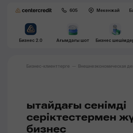
605
Мекенжай
Б
Бизнес 2.0
Ағымдағы шот
Бизнес шешімде
Бизнес-клиенттерге
Внешнеэкономическая де
Қытайдағы сенімді
серіктестермен жү
бизнес