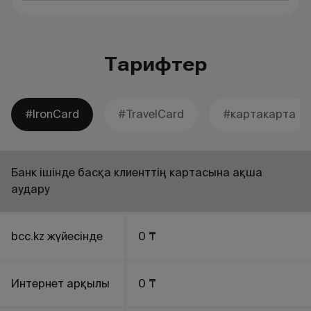
Тарифтер
#IronCard
#TravelCard
#картакарта
Банк ішінде басқа клиенттің картасына ақша
аудару
bcc.kz жүйесінде
0 ₸
Интернет арқылы
0 ₸