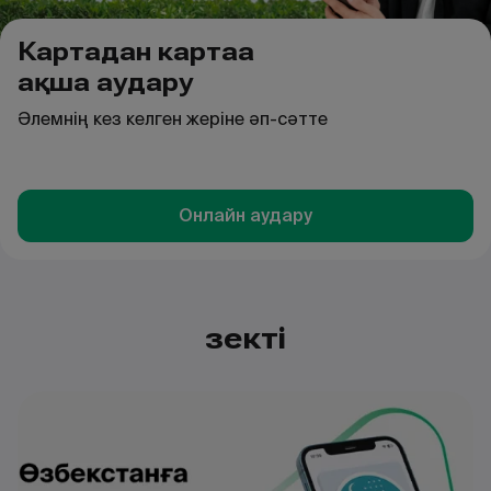
Картадан картаға
ақша аудару
Әлемнің кез келген жеріне әп-сәтте
Онлайн аудару
Өзекті