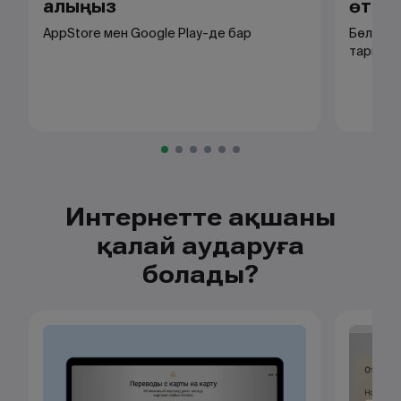
алыңыз
өтіңі
AppStore мен Google Play-де бар
Бөлімде
тарих б
Интернетте ақшаны
қалай аударуға
болады?