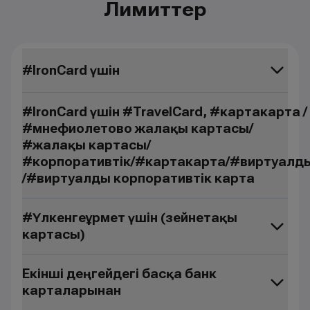
Лимиттер
#IronCard үшін
#IronCard үшін #TravelCard, #картакарта /
#мнефиолетово жалақы картасы/
#жалақы картасы/
#корпоративтік/#картакарта/#виртуалд
/#виртуалды корпоративтік карта
#ҮлкенгеҚұрмет үшін (зейнетақы
картасы)
Екінші деңгейдегі басқа банк
карталарынан