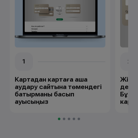
1
2
Картадан картаға ақша
Жібер
аудару сайтына төмендегі
дере
батырманы басып
Бұл к
ауысыңыз
карт