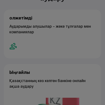
Қолжетімді
Аударымды алушылар – жеке тұлғалар мен
компаниялар
Ыңғайлы
Қазақстанның кез келген банкіне онлайн
ақша аудару