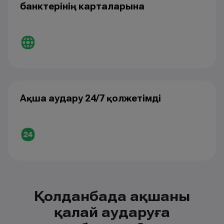
банктерінің карталарына
Ақша аудару 24/7 қолжетімді
Қолданбада ақшаны
қалай аударуға