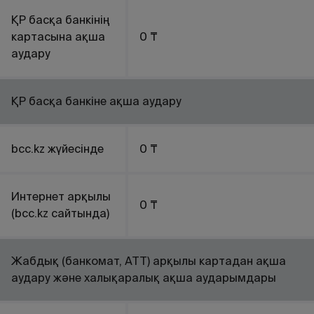
ҚР басқа банкінің
картасына ақша
0 ₸
аудару
ҚР басқа банкіне ақша аудару
bcc.kz жүйесінде
0 ₸
Интернет арқылы
0 ₸
(bcc.kz сайтында)
Жабдық (банкомат, АТТ) арқылы картадан ақша
аудару және халықаралық ақша аударымдары