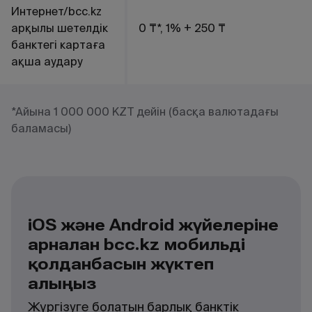
Интернет/bcc.kz
арқылы шетелдік
0 ₸*, 1% + 250 ₸
банктегі картаға
ақша аудару
*Айына 1 000 000 KZT дейін (басқа валютадағы
баламасы)
iOS және Android жүйелеріне
арналған bcc.kz мобильді
қолданбасын жүктеп
алыңыз
Жүргізуге болатын барлық банктік