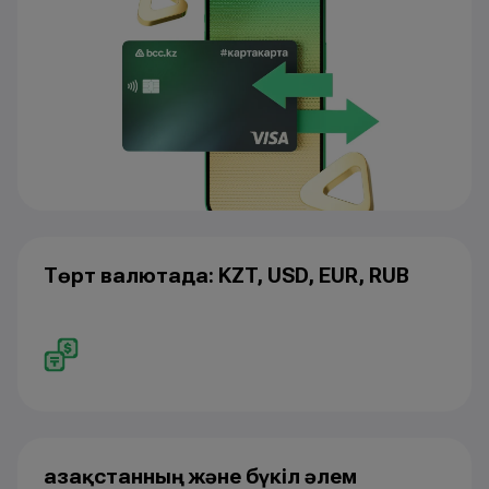
Төрт валютада: KZT, USD, EUR, RUB
Қазақстанның және бүкіл әлем