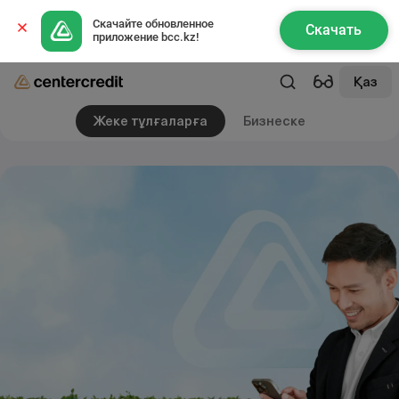
Скачайте обновленное 
Скачать
приложение bcc.kz!
Қаз
Жеке тұлғаларға
Бизнеске