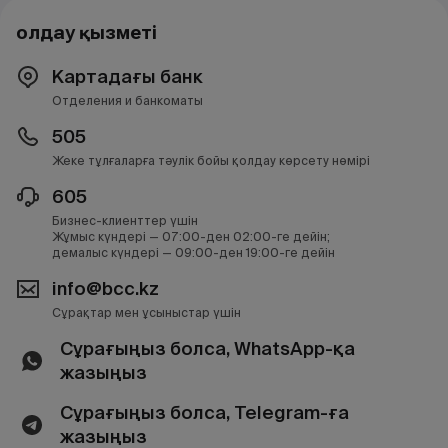
Қолдау қызметі
Картадағы банк
Отделения и банкоматы
505
Жеке тұлғаларға тәулік бойы қолдау көрсету нөмірі
605
Бизнес-клиенттер үшін
Жұмыс күндері — 07:00-ден 02:00-ге дейін;
демалыс күндері — 09:00-ден 19:00-ге дейін
info@bcc.kz
Сұрақтар мен ұсыныстар үшін
Сұрағыңыз болса, WhatsApp-қа
жазыңыз
Сұрағыңыз болса, Telegram-ға
жазыңыз