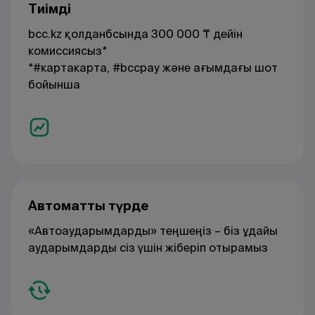
Тиімді
bcc.kz қолданбсында 300 000 ₸ дейін
комиссиясыз*
*#картакарта, #bccpay және ағымдағы шот
бойынша
Автоматты түрде
«Автоаударымдарды» теңшеңіз – біз ұдайы
аударымдарды сіз үшін жіберіп отырамыз