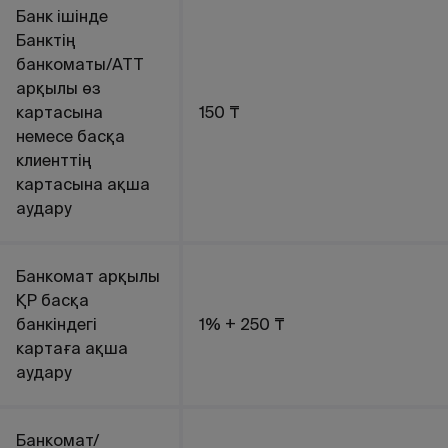
Банк ішінде
Банктің
банкоматы/АТТ
арқылы өз
картасына
150 ₸
немесе басқа
клиенттің
картасына ақша
аудару
Банкомат арқылы
ҚР басқа
банкіндегі
1% + 250 ₸
картаға ақша
аудару
Банкомат/