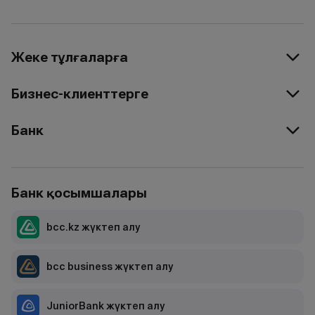
Жеке тұлғаларға
Бизнес-клиенттерге
Банк
Банк қосымшалары
bcc.kz жүктеп алу
bcc business жүктеп алу
JuniorBank жүктеп алу