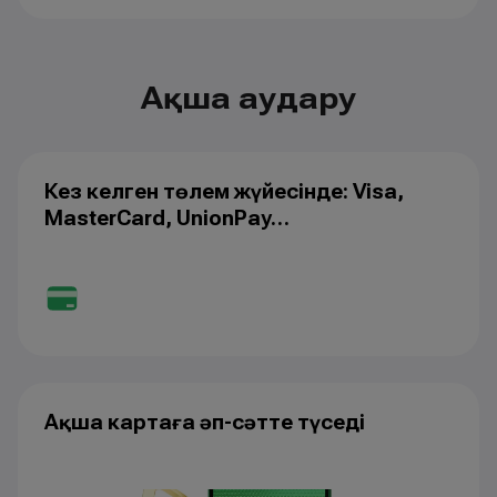
Ақша аудару
Кез келген төлем жүйесінде: Visa,
MasterCard, UnionPay…
Ақша картаға әп-сәтте түседі