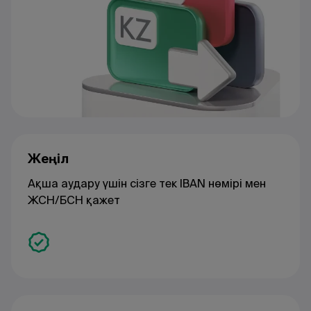
Жеңіл
Ақша аудару үшін сізге тек IBAN нөмірі мен
ЖСН/БСН қажет