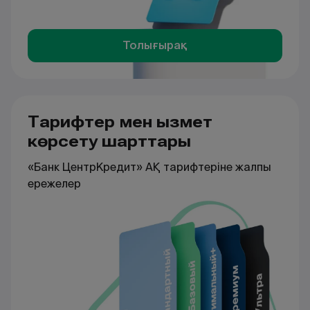
Толығырақ
Тарифтер мен қызмет
көрсету шарттары
«Банк ЦентрКредит» АҚ тарифтеріне жалпы
ережелер