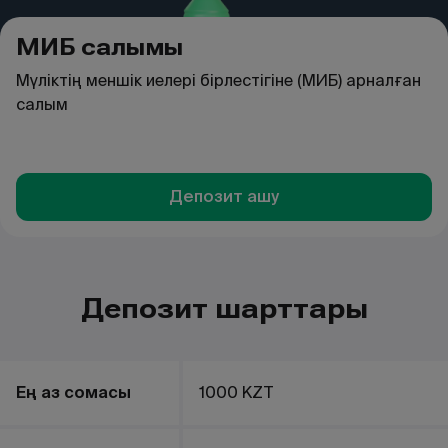
МИБ салымы
Мүліктің меншік иелері бірлестігіне (МИБ) арналған
салым
Депозит ашу
Депозит шарттары
Ең аз сомасы
1000 KZT