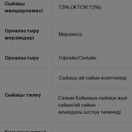
Сыйақы
7,5% (ЖТСМ 7,5%)
мөлшерлемесі
Орналастыру
Мерзімсіз
мерзімдері
Орналастыру
Офлайн/Онлайн
Сыйақы ай сайын есептеледі
Сыйақы төлеу
Салым бойынша сыйақы жыл
сайын/ай сайын
ағымдағы шотқа төленеді