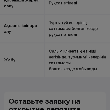
Қосымша жарна
Рұқсат етіледі
салу
Тұрғын үй иелерінің
Ақшаны ішінара
хаттамасы болған кезде
алу
рұқсат етіледі
Салым клиенттің өтініші
негізінде, тұрғын үй иелерінің
Жабу
хаттамасы
болған кезде жабылады
Оставьте заявку на
открытие депозита