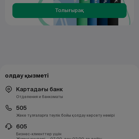
Толығырақ
Қолдау қызметі
Картадағы банк
Отделения и банкоматы
505
Жеке тұлғаларға тәулік бойы қолдау көрсету нөмірі
605
Бизнес-клиенттер үшін
Жұмыс күндері — 07:00-ден 02:00-ге дейін;