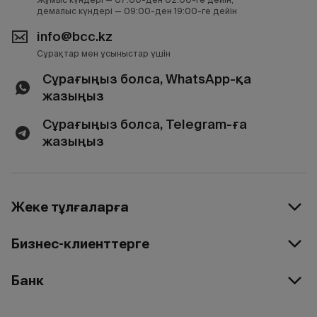
демалыс күндері — 09:00-ден 19:00-ге дейін
info@bcc.kz
Сұрақтар мен ұсыныстар үшін
Сұрағыңыз болса, WhatsApp-қа
жазыңыз
Сұрағыңыз болса, Telegram-ға
жазыңыз
Жеке тұлғаларға
Бизнес-клиенттерге
Банк