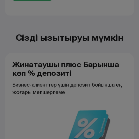
Сізді қызықтыруы мүмкін
Жинақтаушы плюс Барынша
көп % депозиті
Бизнес-клиенттер үшін депозит бойынша ең
жоғары мөлшерлеме