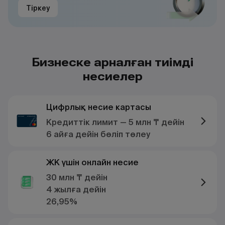
Тіркеу
Бизнеске арналған тиімді
несиелер
Цифрлық несие картасы
Кредиттік лимит — 5 млн ₸ дейін
6 айға дейін бөліп төлеу
ЖК үшін онлайн несие
30 млн ₸ дейін
4 жылға дейін
26,95%