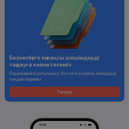
Бизнесіңізге ең жақсы шешімдерді
таңдауға көмектесеміз
Сауалнамаға қатысыңыз, біз сізге қолайлы өнімдерді
таңдап береміз
Таңдау