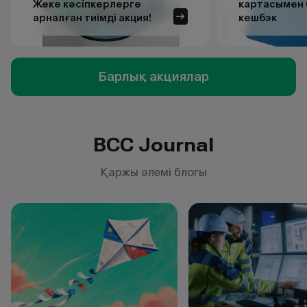
Жеке кәсіпкерлерге
картасымен
арналған тиімді акция!
кешбэк
Барлық акциялар
BCC Journal
Қаржы әлемі блогы