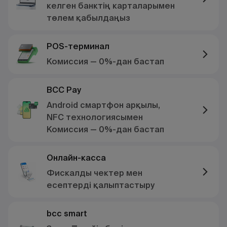
келген банктің карталарымен
төлем қабылдаңыз
POS-терминал
Комиссия — 0%-дан бастап
BCC Pay
Android смартфон арқылы,
NFC технологиясымен
Комиссия — 0%-дан бастап
Онлайн-касса
Фискалды чектер мен
есептерді қалыптастыру
bcc smart