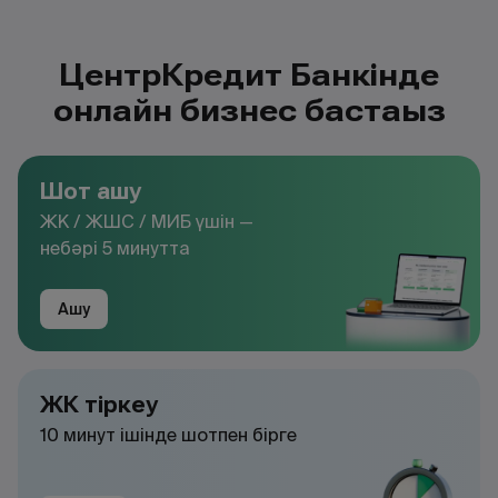
ЦентрКредит Банкінде
онлайн бизнес бастаңыз
Шот ашу
ЖК / ЖШС / МИБ үшін —
небәрі 5 минутта
Ашу
ЖК тіркеу
10 минут ішінде шотпен бірге