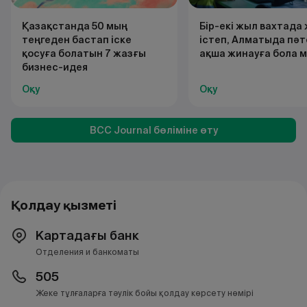
Қазақстанда 50 мың
Бір-екі жыл вахтада
теңгеден бастап іске
істеп, Алматыда пәт
қосуға болатын 7 жазғы
ақша жинауға бола 
бизнес-идея
Оқу
Оқу
BCC Journal бөліміне өту
Қолдау қызметі
Картадағы банк
Отделения и банкоматы
505
Жеке тұлғаларға тәулік бойы қолдау көрсету нөмірі