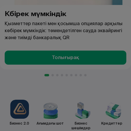
Көбірек мүмкіндік
Қызметтер пакеті мен қосымша опциялар арқылы
көбірек мүмкіндік: төмендетілген сауда эквайрингі
және тиімді банкаралық QR
Толығырақ
Бизнес 2.0
Ағымдағы шот
Бизнес
Кредиттер
шешімдер