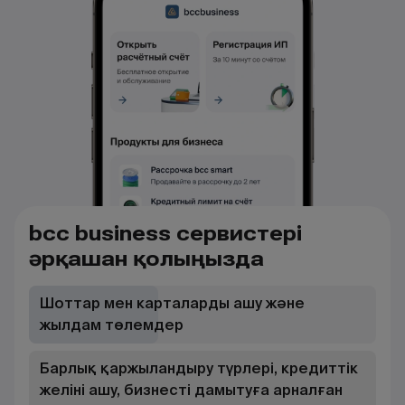
bcc business сервистері
әрқашан қолыңызда
Шоттар мен карталарды ашу және
жылдам төлемдер
Барлық қаржыландыру түрлері, кредиттік
желіні ашу, бизнесті дамытуға арналған