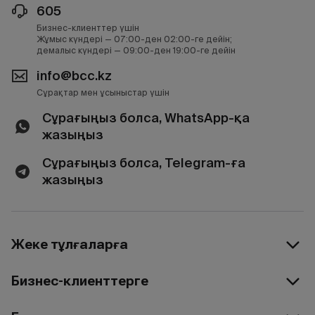
605
Бизнес-клиенттер үшін
Жұмыс күндері — 07:00-ден 02:00-ге дейін;
демалыс күндері — 09:00-ден 19:00-ге дейін
info@bcc.kz
Сұрақтар мен ұсыныстар үшін
Сұрағыңыз болса, WhatsApp-қа
жазыңыз
Сұрағыңыз болса, Telegram-ға
жазыңыз
Жеке тұлғаларға
Бизнес-клиенттерге