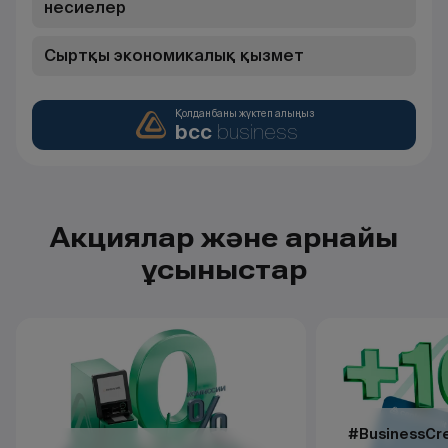
несиелер
Сыртқы экономикалық қызмет
Қолданбаны жүктеп алыңыз
bcc
business
Акциялар және арнайы
ұсыныстар
#BusinessCre