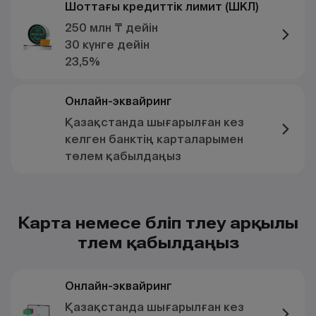
Шоттағы кредиттік лимит (ШКЛ)
250 млн ₸ дейін
30 күнге дейін
23,5%
Онлайн-эквайринг
Қазақстанда шығарылған кез
келген банктің карталарымен
төлем қабылдаңыз
Карта немесе бөліп төлеу арқылы
төлем қабылдаңыз
Онлайн-эквайринг
Қазақстанда шығарылған кез