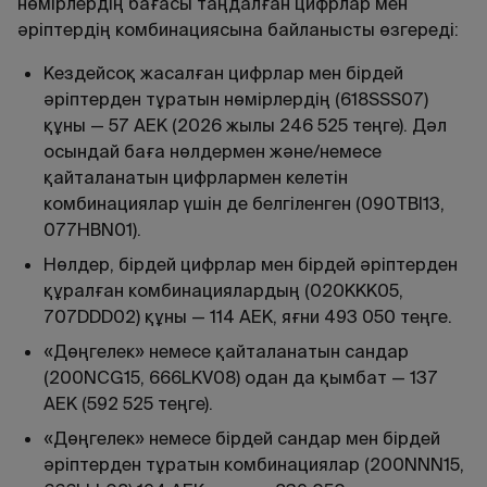
нөмірлердің бағасы таңдалған цифрлар мен
әріптердің комбинациясына байланысты өзгереді:
Кездейсоқ жасалған цифрлар мен бірдей
әріптерден тұратын нөмірлердің (618SSS07)
құны — 57 АЕК (2026 жылы 246 525 теңге). Дәл
осындай баға нөлдермен және/немесе
қайталанатын цифрлармен келетін
комбинациялар үшін де белгіленген (090TBI13,
077HBN01).
Нөлдер, бірдей цифрлар мен бірдей әріптерден
құралған комбинациялардың (020KKK05,
707DDD02) құны — 114 АЕК, яғни 493 050 теңге.
«Дөңгелек» немесе қайталанатын сандар
(200NCG15, 666LKV08) одан да қымбат — 137
АЕК (592 525 теңге).
«Дөңгелек» немесе бірдей сандар мен бірдей
әріптерден тұратын комбинациялар (200NNN15,