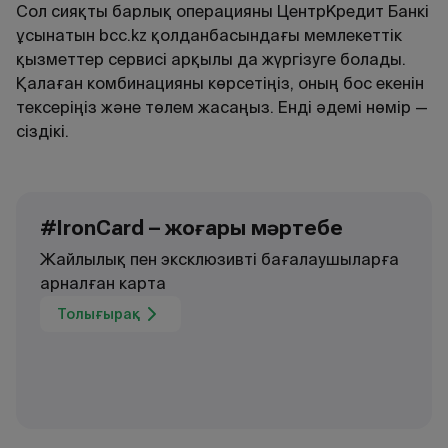
Сол сияқты барлық операцияны ЦентрКредит Банкі
ұсынатын bcc.kz қолданбасындағы мемлекеттік
қызметтер сервисі арқылы да жүргізуге болады.
Қалаған комбинацияны көрсетіңіз, оның бос екенін
тексеріңіз және төлем жасаңыз. Енді әдемі нөмір —
сіздікі.
#IronCard – жоғары мәртебе
Жайлылық пен эксклюзивті бағалаушыларға
арналған карта
Толығырақ