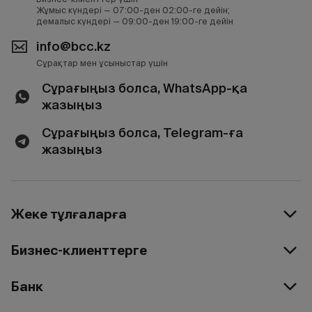
Жұмыс күндері — 07:00-ден 02:00-ге дейін;
демалыс күндері — 09:00-ден 19:00-ге дейін
info@bcc.kz
Сұрақтар мен ұсыныстар үшін
Сұрағыңыз болса, WhatsApp-қа
жазыңыз
Сұрағыңыз болса, Telegram-ға
жазыңыз
Жеке тұлғаларға
Бизнес-клиенттерге
Банк