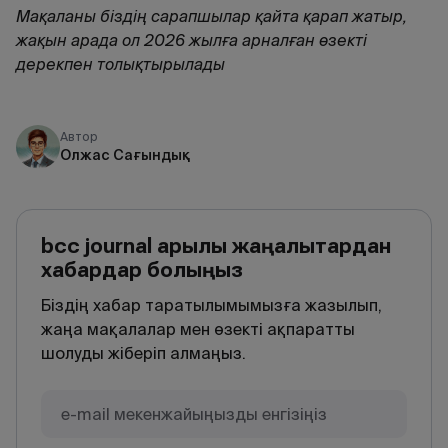
Мақаланы біздің сарапшылар қайта қарап жатыр,
жақын арада ол 2026 жылға арналған өзекті
дерекпен толықтырылады
Автор
Олжас Сағындық
bcc journal арқылы жаңалықтардан
хабардар болыңыз
Біздің хабар таратылымымызға жазылып,
жаңа мақалалар мен өзекті ақпаратты
шолуды жіберіп алмаңыз.