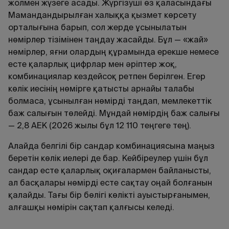
жолмен жүзеге асады. Жүргізуші өз қаласындағы
Мамандандырылған халыққа қызмет көрсету
орталығына барып, сол жерде ұсынылатын
нөмірлер тізімінен таңдау жасайды. Бұл — «жай»
нөмірлер, яғни олардың құрамында ерекше немесе
есте қаларлық цифрлар мен әріптер жоқ,
комбинациялар кездейсоқ ретпен берілген. Егер
көлік иесінің нөмірге қатысты арнайы талабы
болмаса, ұсынылған нөмірді таңдап, мемлекеттік
баж салығын төлейді. Мұндай нөмірдің баж салығы
— 2,8 АЕК (2026 жылы бұл 12 110 теңгеге тең).
Алайда белгілі бір сандар комбинациясына маңыз
беретін көлік иелері де бар. Кейбіреулер үшін бұл
сандар есте қаларлық оқиғалармен байланысты,
ал басқалары нөмірді есте сақтау оңай болғанын
қалайды. Тағы бір бөлігі көлікті ауыстырғанымен,
алғашқы нөмірін сақтап қалғысы келеді.