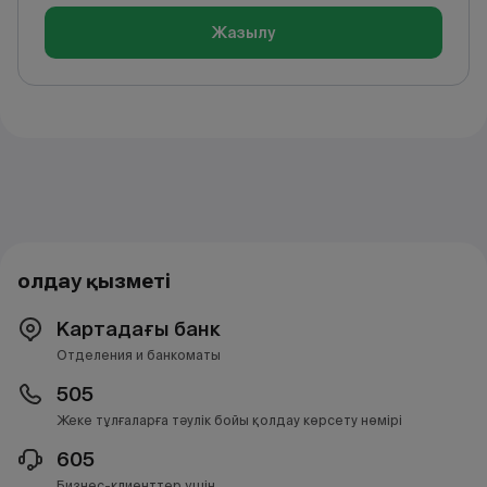
Жазылу
Қолдау қызметі
Картадағы банк
Отделения и банкоматы
505
Жеке тұлғаларға тәулік бойы қолдау көрсету нөмірі
605
Бизнес-клиенттер үшін