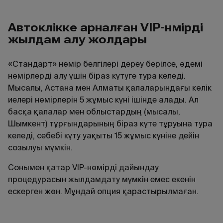
Автокөлікке арналған VIP-нөмірді
жылдам алу жолдары
«Стандарт» нөмір белгілері дереу берілсе, әдемі
нөмірлерді алу үшін біраз күтуге тура келеді.
Мысалы, Астана мен Алматы қалаларындағы көлік
иелері нөмірлерін 5 жұмыс күні ішінде алады. Ал
басқа қалалар мен облыстардың (мысалы,
Шымкент) тұрғындарының біраз күте тұруына тура
келеді, себебі күту уақыты 15 жұмыс күніне дейін
созылуы мүмкін.
Сонымен қатар VIP-нөмірді дайындау
процедурасын жылдамдату мүмкін емес екенін
ескерген жөн. Мұндай опция қарастырылмаған.