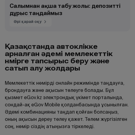
Салымнан ақша табу жолы: депозитті
дұрыс таңдаймыз
Әрі қарай оқу
Қазақстанда автокөлікке
арналған әдемі мемлекеттік
нөмірге тапсырыс беру және
сатып алу жолдары
Мемлекеттік нөмірді онлайн режимінде таңдауға,
брондауға және ақысын төлеуге болады. Бұл
қызмет eGov.kz электрондық үкімет порталында,
сондай-ақ eGov Mobile қолданбасында ұсынылған.
Әдемі комбинацияны таңдап қойған болсаңыз,
оның ақысын дереу төлеу қажет. Төлем жүргізілген
соң, нөмір сіздің атыңызға тіркеледі.