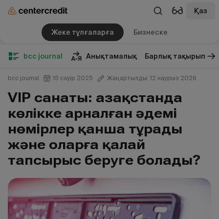
Қаз
Жеке тұлғаларға
Бизнеске
bcc journal
Анықтамалық
Барлық тақырып
bcc journal
15 сәуір 2025
Жаңартылды: 12 наурыз 2026
VIP санаты: Қазақстанда
көлікке арналған әдемі
нөмірлер қанша тұрады
және оларға қалай
тапсырыс беруге болады?