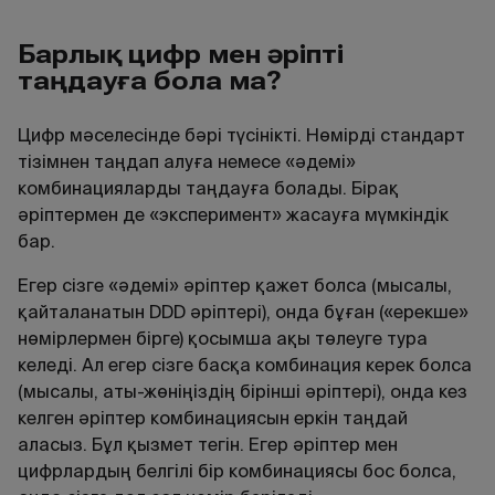
Барлық цифр мен әріпті
таңдауға бола ма?
Цифр мәселесінде бәрі түсінікті. Нөмірді стандарт
тізімнен таңдап алуға немесе «әдемі»
комбинацияларды таңдауға болады. Бірақ
әріптермен де «эксперимент» жасауға мүмкіндік
бар.
Егер сізге «әдемі» әріптер қажет болса (мысалы,
қайталанатын DDD әріптері), онда бұған («ерекше»
нөмірлермен бірге) қосымша ақы төлеуге тура
келеді. Ал егер сізге басқа комбинация керек болса
(мысалы, аты-жөніңіздің бірінші әріптері), онда кез
келген әріптер комбинациясын еркін таңдай
аласыз. Бұл қызмет тегін. Егер әріптер мен
цифрлардың белгілі бір комбинациясы бос болса,