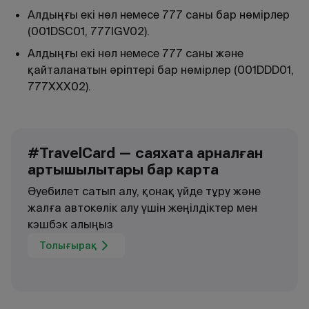
Алдыңғы екі нөл немесе 777 саны бар нөмірлер
(001DSC01, 777IGV02).
Алдыңғы екі нөл немесе 777 саны және
қайталанатын әріптері бар нөмірлер (001DDD01,
777XXX02).
#TravelCard — саяхатқа арналған
артықшылықтары бар карта
Әуебилет сатып алу, қонақ үйде тұру және
жалға автокөлік алу үшін жеңілдіктер мен
кэшбэк алыңыз
Толығырақ