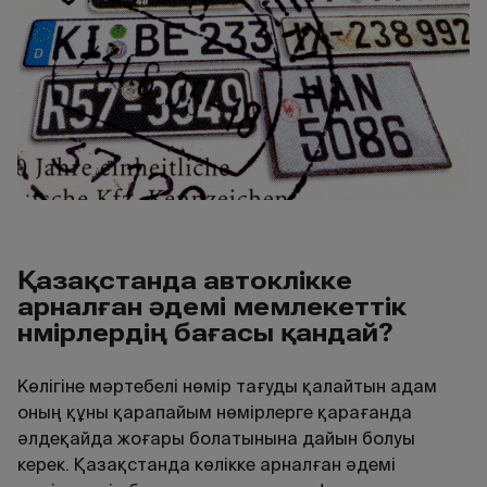
Қазақстанда автокөлікке
арналған әдемі мемлекеттік
нөмірлердің бағасы қандай?
Көлігіне мәртебелі нөмір тағуды қалайтын адам
оның құны қарапайым нөмірлерге қарағанда
әлдеқайда жоғары болатынына дайын болуы
керек. Қазақстанда көлікке арналған әдемі