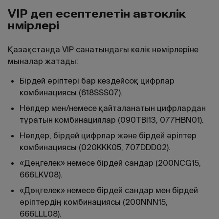
VIP деп есептелетін автокөлік
нөмірлері
Қазақстанда VIP санатындағы көлік нөмірлеріне
мыналар жатады:
Бірдей әріптері бар кездейсоқ цифрлар
комбинациясы (618SSS07).
Нөлдер мен/немесе қайталанатын цифрлардан
тұратын комбинациялар (090TBI13, 077HBN01).
Нөлдер, бірдей цифрлар және бірдей әріптер
комбинациясы (020KKK05, 707DDD02).
«Дөңгелек» немесе бірдей сандар (200NCG15,
666LKV08).
«Дөңгелек» немесе бірдей сандар мен бірдей
әріптердің комбинациясы (200NNN15,
666LLL08).