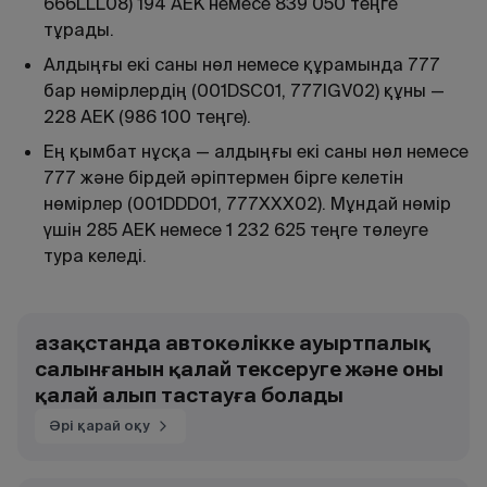
666LLL08) 194 АЕК немесе 839 050 теңге
тұрады.
Алдыңғы екі саны нөл немесе құрамында 777
бар нөмірлердің (001DSC01, 777IGV02) құны —
228 АЕК (986 100 теңге).
Ең қымбат нұсқа — алдыңғы екі саны нөл немесе
777 және бірдей әріптермен бірге келетін
нөмірлер (001DDD01, 777XXX02). Мұндай нөмір
үшін 285 АЕК немесе 1 232 625 теңге төлеуге
тура келеді.
Қазақстанда автокөлікке ауыртпалық
салынғанын қалай тексеруге және оны
қалай алып тастауға болады
Әрі қарай оқу