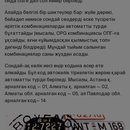
онда сізге дәл сол нөмір беріледі.
Алайда белгілі бір шектеулер бар: жүйе дөрекі,
бейәдеп немесе сондай сөздерді еске түсіретін
әріптік комбинацияларды автоматты түрде
бұғаттайды (мысалы, ОРG комбинациясы ОПГ-ға
ұқсайды, яғни «ұйымдасқан қылмыстық топ»
дегенді білдіреді). Мұндай тыйым салынған
комбинациялар саны жүзден асады.
Сондай-ақ көлік иесі өңір кодына әсер ете
алмайды. Бұл код автокөлік тіркелетін жеріне қарай
автоматты түрде беріледі. Мысалы, Астана қ.
арналған код — 01, Алматы қ. арналған — 02,
Алматы обл. арналған код — 05, ал Павлодар обл.
арналған код— 14.