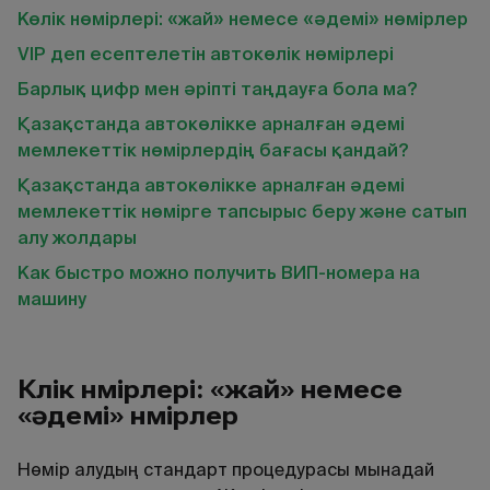
Көлік нөмірлері: «жай» немесе «әдемі» нөмірлер
VIP деп есептелетін автокөлік нөмірлері
Барлық цифр мен әріпті таңдауға бола ма?
Қазақстанда автокөлікке арналған әдемі
мемлекеттік нөмірлердің бағасы қандай?
Қазақстанда автокөлікке арналған әдемі
мемлекеттік нөмірге тапсырыс беру және сатып
алу жолдары
Как быстро можно получить ВИП-номера на
машину
Көлік нөмірлері: «жай» немесе
«әдемі» нөмірлер
Нөмір алудың стандарт процедурасы мынадай