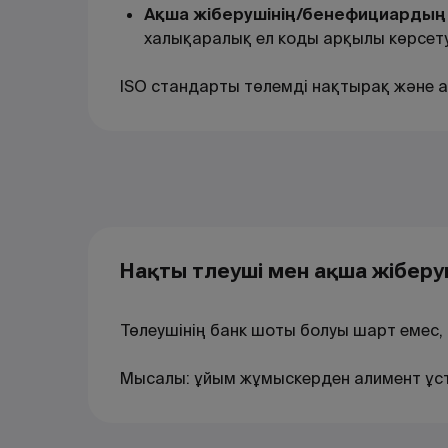
Ақша жіберушінің/бенефициардың 
халықаралық ел коды арқылы көрсету
ISO стандарты төлемді нақтырақ және
Нақты төлеуші мен ақша жібер
Төлеушінің банк шоты болуы шарт емес,
Мысалы: ұйым жұмыскерден алимент ұста