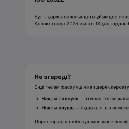
Бұл – қаржы саласындағы ұйымдар ара
Қазақстанда 2025 жылғы 13 қаңтардан б
Не өзгереді?
Енді төлем жасау үшін көп дерек көрсет
Нақты төлеуші
— атынан төлем жаса
Нақты алушы
— ақша алатын немесе
Деректер ақша жіберушімен және бенефи