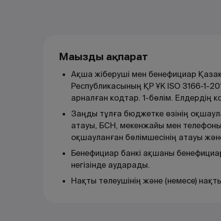
Маңызды ақпарат
Ақша жіберуші мен бенефициар Қазақс
Республикасының ҚР ҰК ISO 3166-1-20
арналған кодтар. 1-бөлім. Елдердің к
Заңды тұлға бюджетке өзінің оқшаул
атауы, БСН, мекенжайы мен телефоны
оқшауланған бөлімшесінің атауы және
Бенефициар банкі ақшаны бенефициа
негізінде аударады.
Нақты төлеушінің және (немесе) нақ