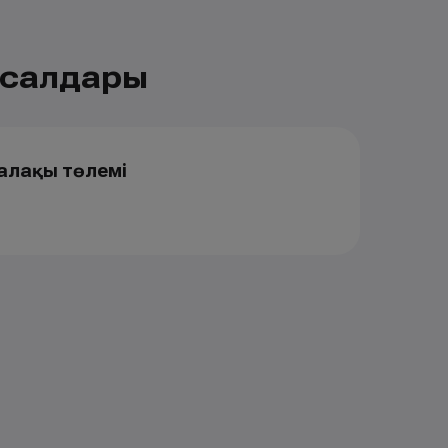
ысалдары
алақы төлемі