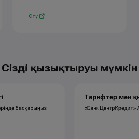
Өту
Сізді қызықтыруы мүмкін
і
Тарифтер мен қ
ерінде басқарыңыз
«Банк ЦентрКредит» 