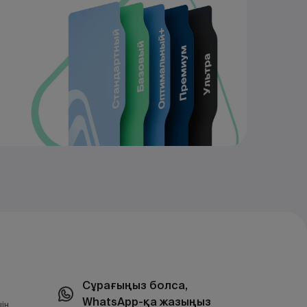
Сұрағыңыз болса,
WhatsApp-қа жазыңыз
ін