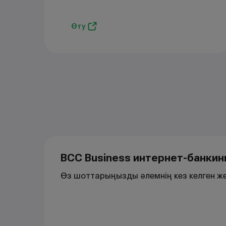
Өту
BCC Business интернет-банкинг
Өз шоттарыңызды әлемнің кез келген ж