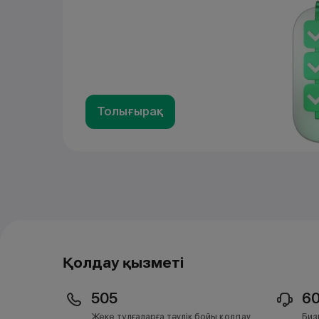
Толығырақ
Қолдау қызметі
505
6
Жеке тұлғаларға тәулік бойы қолдау
Биз