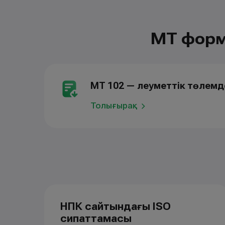
МТ форм
МТ 102 — Әлеуметтік төлем
Толығырақ
НПК сайтындағы ISO
сипаттамасы