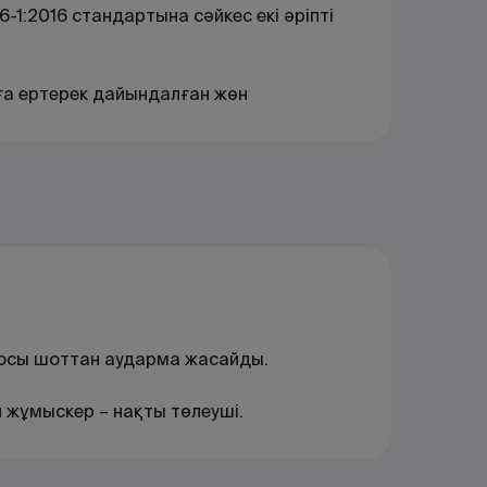
6-1:2016 стандартына сәйкес екі әріпті
а ертерек дайындалған жөн
ші осы шоттан аударма жасайды.
 жұмыскер – нақты төлеуші.