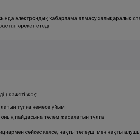
сында электрондық хабарлама алмасу халықаралық ст
астап әрекет етеді.
удің қажеті жоқ:
латын тұлға немесе ұйым
 оның пайдасына төлем жасалатын тұлға
циармен сәйкес келсе, нақты төлеуші мен нақты алуш