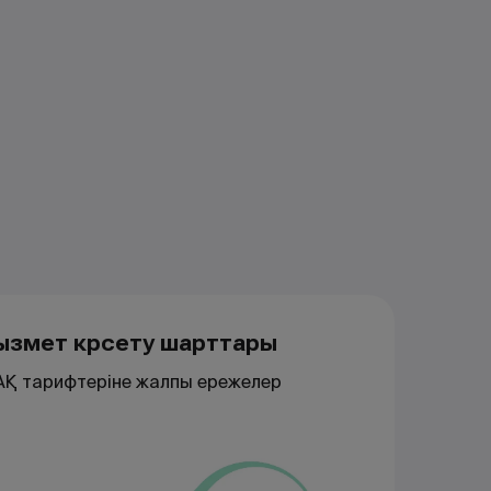
ызмет көрсету шарттары
АҚ тарифтеріне жалпы ережелер