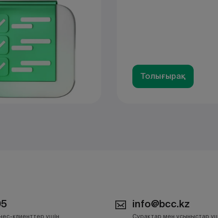
Толығырақ
05
info@bcc.kz
нес-клиенттер үшін
Сұрақтар мен ұсыныстар үш