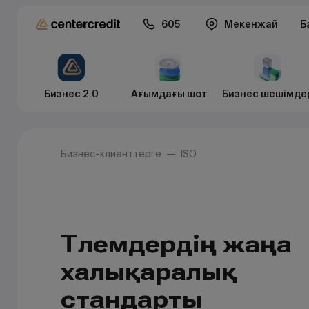
605
Мекенжай
Б
Бизнес 2.0
Ағымдағы шот
Бизнес шешімде
Бизнес-клиенттерге
ISO
Төлемдердің жаңа
халықаралық
стандарты