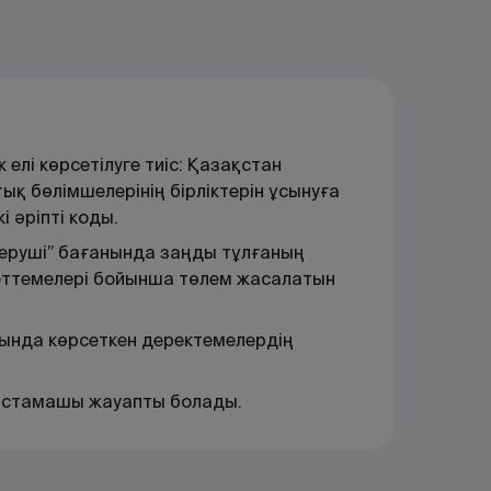
елі көрсетілуге тиіс: Қазақстан
ық бөлімшелерінің бірліктерін ұсынуға
і әріпті коды.
беруші” бағанында заңды тұлғаның
деттемелері бойынша төлем жасалатын
ында көрсеткен деректемелердің
бастамашы жауапты болады.