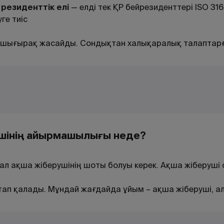
резиденттік елі
— елді тек ҚР бейрезиденттері ISO 316
ге тиіс
 ашығырақ жасайды. Сондықтан халықаралық талаптарғ
ушінің айырмашылығы неде?
 ал ақша жіберушінің шоты болуы керек. Ақша жіберу
п қалады. Мұндай жағдайда ұйым – ақша жіберуші, ал