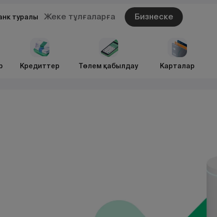
Жеке тұлғаларға
Бизнеске
анк туралы
р
Кредиттер
Төлем қабылдау
Карталар