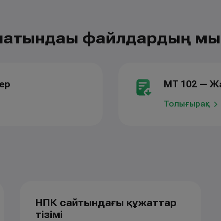
атындағы файлдардың м
дер
МТ 102 — Ж
Толығырақ
НПК сайтындағы құжаттар
тізімі