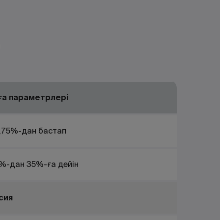
ға параметрлері
,75%-дан бастап
%-дан 35%-ға дейін
сия