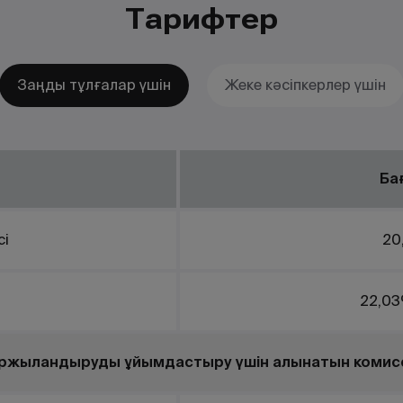
Тарифтер
Заңды тұлғалар үшін
Жеке кәсіпкерлер үшін
Ба
сі
20
22,03
ржыландыруды ұйымдастыру үшін алынатын комис