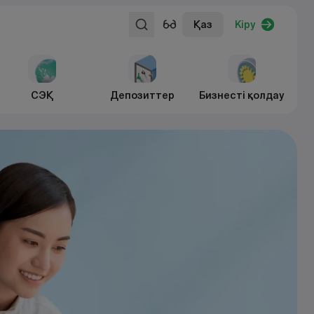
Қаз
Кіру
СЭҚ
Депозиттер
Бизнесті қолдау