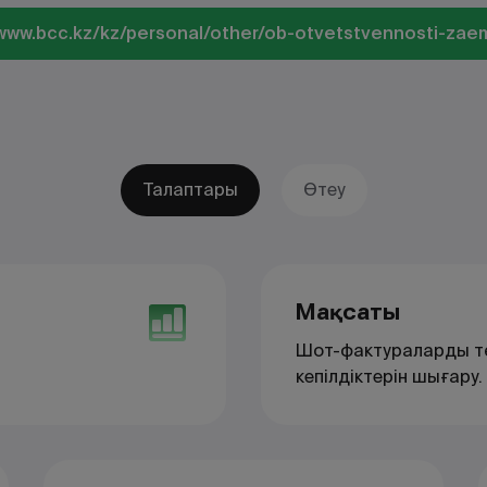
/www.bcc.kz/kz/personal/other/ob-otvetstvennosti-zae
Талаптары
Өтеу
Мақсаты
Шот-фактураларды т
кепілдіктерін шығару.