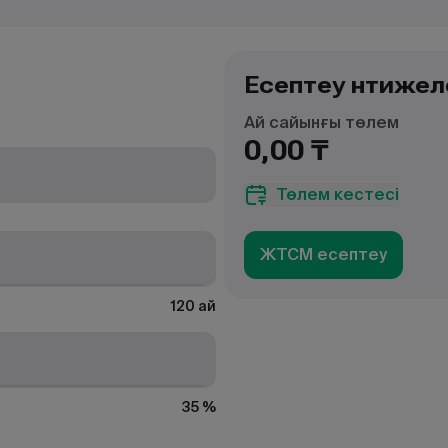
Есептеу нәтижел
Ай сайынғы төлем
0,00 ₸
Төлем кестесі
ЖТСМ есептеу
120 ай
35 %