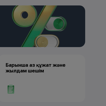
Барынша аз құжат және
жылдам шешім