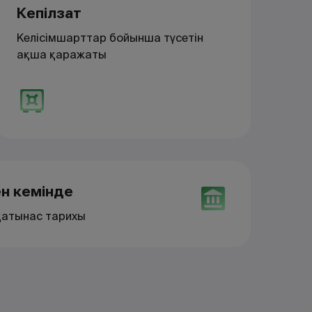
Кепілзат
Келісімшарттар бойынша түсетін
ақша қаражаты
ен кемінде
-қатынас тарихы