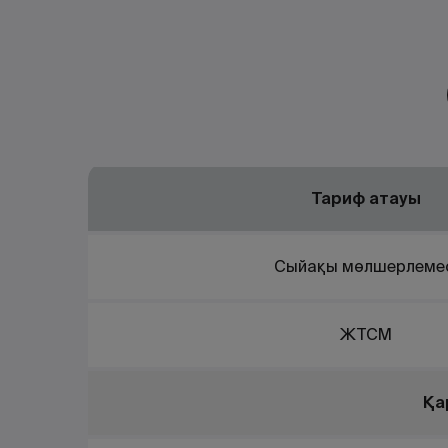
Тариф атауы
Сыйақы мөлшерлеме
ЖТСМ
Қа