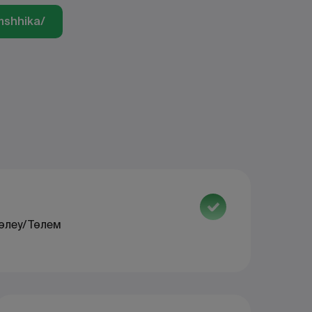
mshhika/
өлеу/Төлем