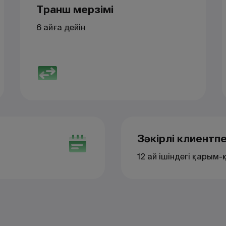
Транш мерзімі
6 айға дейін
Зәкірлі клиентп
12 ай ішіндегі қарым