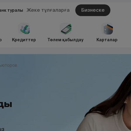
Жеке тұлғаларға
Бизнеске
анк туралы
р
Кредиттер
Төлем қабылдау
Карталар
ьюторов
ды
ыз