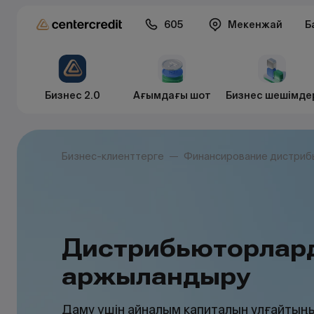
605
Мекенжай
Б
Бизнес 2.0
Ағымдағы шот
Бизнес шешімде
Бизнес-клиенттерге
Финансирование дистриб
Дистрибьюторлар
қаржыландыру
Даму үшін айналым капиталын ұлғайтың