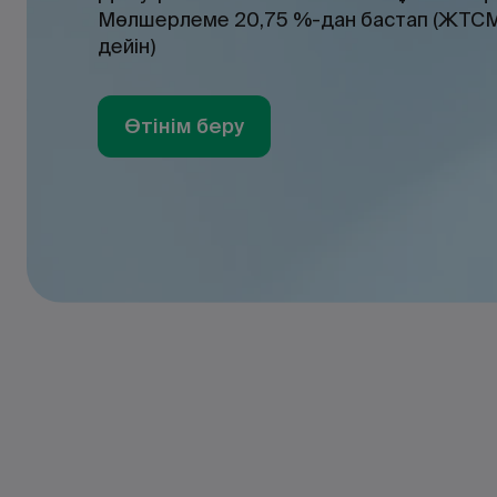
Мөлшерлеме 20,75 %-дан бастап (ЖТСМ
дейін)
Өтінім беру