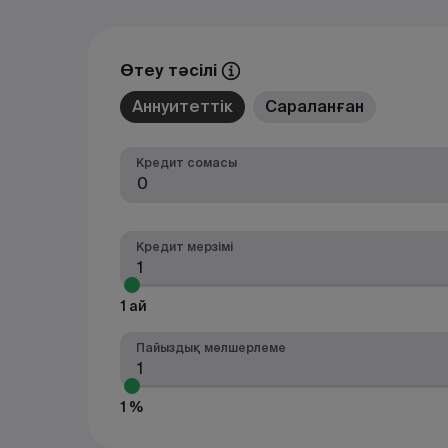
Өтеу тәсілі
Аннуитеттік
Сараланған
Кредит сомасы
Кредит мерзімі
1 ай
Пайыздық мөлшерлеме
1 %