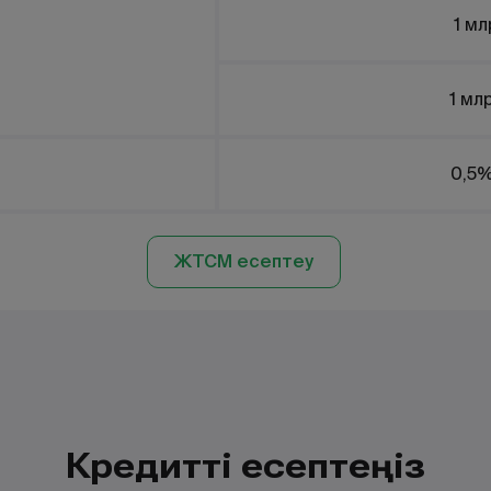
1 мл
1 мл
0,5%
ЖТСМ есептеу
Кредитті есептеңіз