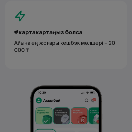
#картакартаңыз болса
Айына ең жоғары кешбэк мөлшері – 20
000 ₸