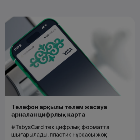
Телефон арқылы төлем жасауға
арналған цифрлық карта
#TabysCard тек цифрлық форматта
шығарылады, пластик нұсқасы жоқ