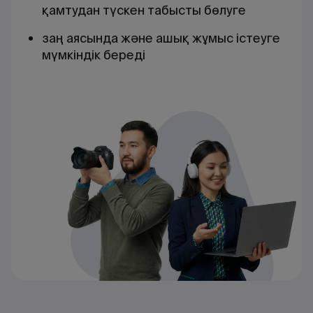
қамтудан түскен табысты бөлуге
заң аясында және ашық жұмыс істеуге
мүмкіндік береді