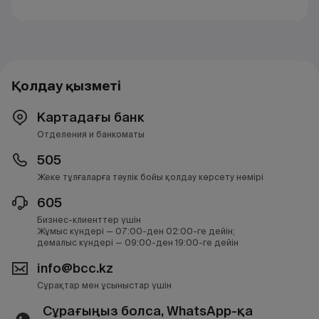
Қолдау қызметі
Картадағы банк
Отделения и банкоматы
505
Жеке тұлғаларға тәулік бойы қолдау көрсету нөмірі
605
Бизнес-клиенттер үшін
Жұмыс күндері — 07:00-ден 02:00-ге дейін;
демалыс күндері — 09:00-ден 19:00-ге дейін
info@bcc.kz
Сұрақтар мен ұсыныстар үшін
Сұрағыңыз болса, WhatsApp-қа