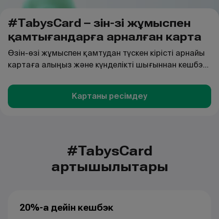
#TabysCard – өзін-өзі жұмыспен
қамтығандарға арналған карта
Өзін-өзі жұмыспен қамтудан түскен кірісті арнайы
картаға алыңыз және күнделікті шығыннан кешбэк
қайтарып алыңыз
Картаны ресімдеу
#TabysCard
артықшылықтары
20%-ға дейін кешбэк