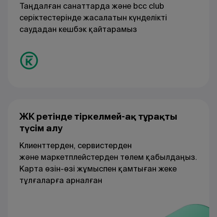
Таңдалған санаттарда және bcc club
серіктестерінде жасалатын күнделікті
саудадан кешбэк қайтарамыз
ЖК ретінде тіркелмей-ақ тұрақты
түсім алу
Клиенттерден, сервистерден
және маркетплейстерден төлем қабылдаңыз.
Карта өзін-өзі жұмыспен қамтыған жеке
тұлғаларға арналған