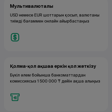
Мультивалюталы
USD немесе EUR шоттарын қосып, валютаны
тиімді бағаммен онлайн айырбастаңыз
Қолма-қол ақшаға еркін қол жеткізу
Бүкіл әлем бойынша банкоматтардан
комиссиясыз 1 500 000 ₸ дейін ақша алыңыз