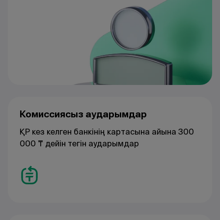
Комиссиясыз аударымдар
ҚР кез келген банкінің картасына айына 300
000 ₸ дейін тегін аударымдар