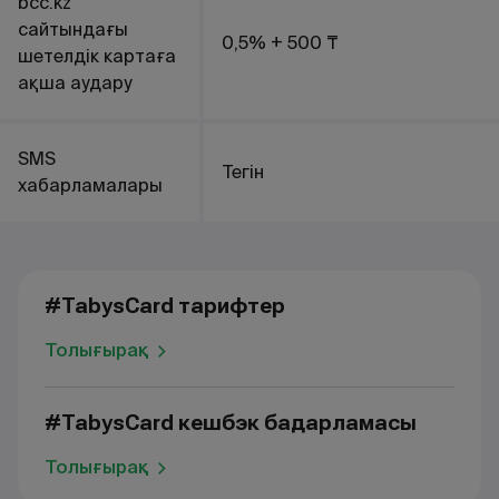
bcc.kz
сайтындағы
0,5% + 500 ₸
шетелдік картаға
ақша аудару
SMS
Тегін
хабарламалары
#TabysCard тарифтер
Толығырақ
#TabysCard кешбэк бағдарламасы
Толығырақ