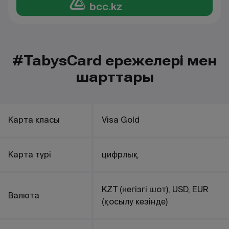
bcc.kz
#TabysCard ережелері мен
шарттары
Карта класы
Visa Gold
Карта түрі
цифрлық
KZT (негізгі шот), USD, EUR
Валюта
(қосылу кезінде)