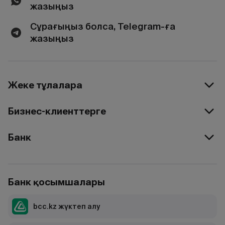
жазыңыз
Сұрағыңыз болса, Telegram-ға
жазыңыз
Жеке тұлғаларға
Бизнес-клиенттерге
Банк
Банк қосымшалары
bcc.kz жүктеп алу