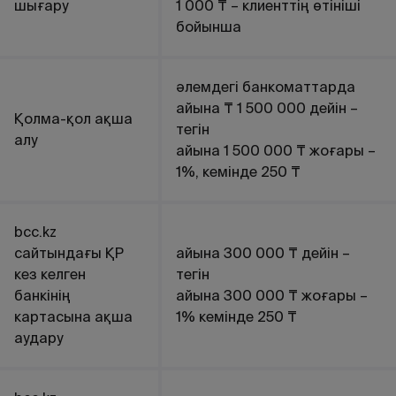
шығару
1 000 ₸ – клиенттің өтініші
бойынша
әлемдегі банкоматтарда
айына ₸ 1 500 000 дейін –
Қолма-қол ақша
тегін
алу
айына 1 500 000 ₸ жоғары –
1%, кемінде 250 ₸
bcc.kz
сайтындағы ҚР
айына 300 000 ₸ дейін –
кез келген
тегін
банкінің
айына 300 000 ₸ жоғары –
картасына ақша
1% кемінде 250 ₸
аудару