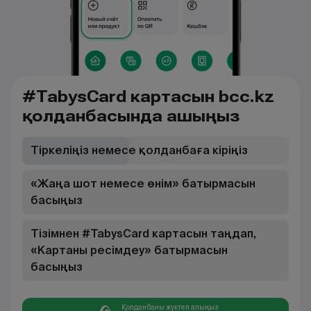
#TabysCard картасын bcc.kz
қолданбасында ашыңыз
Тіркеліңіз немесе қолданбаға кіріңіз
«Жаңа шот немесе өнім» батырмасын
басыңыз
Тізімнен #TabysCard картасын таңдап,
«Картаны ресімдеу» батырмасын
басыңыз
Қолданбаны жүктеп алыңыз