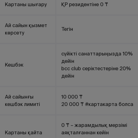
Картаны шығару
ҚР резидентіне 0 ₸
Ай сайын қызмет
Тегін
көрсету
сүйікті санаттарыңызда 10%
дейін
Кешбэк
bcc club серіктестеріне 20%
дейін
Ай сайынғы
10 000 ₸
кешбэк лимиті
20 000 ₸ #картакарта болса
0 ₸ – жарамдылық мерзімі
Картаны қайта
аяқталғаннан кейін