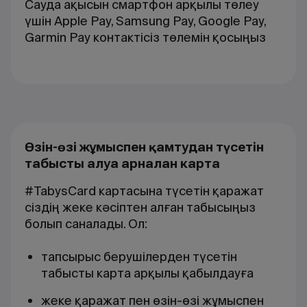
Сауда ақысын смартфон арқылы төлеу
үшін Apple Pay, Samsung Pay, Google Pay,
Garmin Pay
контактісіз төлемін қосыңыз
Өзін-өзі жұмыспен қамтудан түсетін
табысты алуға арналған карта
#TabysCard картасына түсетін қаражат
сіздің жеке кәсіптен алған табысыңыз
болып саналады. Ол:
тапсырыс берушілерден түсетін
табысты карта арқылы қабылдауға
жеке қаражат пен өзін-өзі жұмыспен