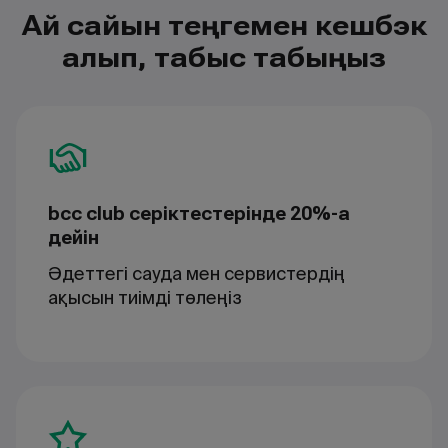
Ай сайын теңгемен кешбэк
алып, табыс табыңыз
bcc club серіктестерінде 20%-ға
дейін
Әдеттегі сауда мен сервистердің
ақысын тиімді төлеңіз