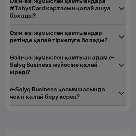
Өзін-өзі жұмыспен қамтығандарға
#TabysCard картасын қалай ашуға
болады?
Өзін-өзі жұмыспен қамтығандар
ретінде қалай тіркелуге болады?
Өзін-өзі жұмыспен қамтыған адам e-
Salyq Business жүйесіне қалай
кіреді?
e-Salyq Business қосымшасында
чекті қалай беру керек?