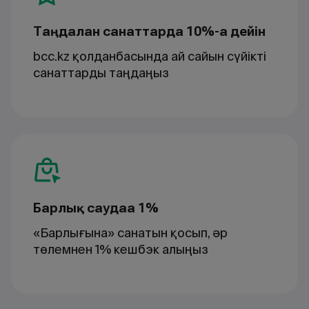
Таңдалған санаттарда 10%-ға дейін
bcc.kz қолданбасында ай сайын сүйікті
санаттарды таңдаңыз
Барлық саудаға 1%
«Барлығына» санатын қосып, әр
төлемнен 1% кешбэк алыңыз