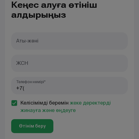
Кеңес алуға өтініш
қалдырыңыз
Аты-жөні
ЖСН
Телефон нөмірі*
Келісімімді беремін
жеке деректерді
жинауға және өңдеуге
Өтінім беру