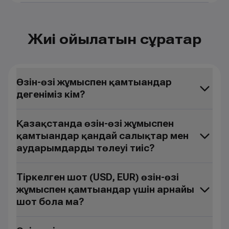
Жиі қойылатын сұрақтар
Өзін-өзі жұмыспен қамтығандар
дегеніміз кім?
Қазақстанда өзін-өзі жұмыспен
қамтығандар қандай салықтар мен
аударымдарды төлеуі тиіс?
Тіркелген шот (USD, EUR) өзін-өзі
жұмыспен қамтығандар үшін арнайы
шот бола ма?