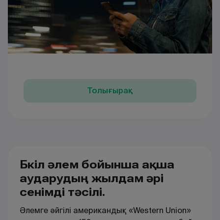
Толығырақ
Бүкіл әлем бойынша ақша
аударудың жылдам әрі
сенімді тәсілі.
Әлемге әйгілі американдық «Western Union»