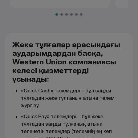
Жеке тұлғалар арасындағы
аударымдардан басқа,
Western Union компаниясы
келесі қызметтерді
ұсынады:
«Quick Cash» төлемдері – бұл заңды
тұлғадан жеке тұлғаның атына төлем
жүргізу.
«Quick Pay» төлемдері – бұл жеке
тұлғадан заңды тұлғаның атына
төленетін төлемдер (төлемнің ең көп