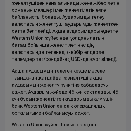
жөнелтушіден ғана алынады және жіберілетін
соманың мөлшері мен жөнелтілетін елге
байланысты болады. Аударымды төлеу
валютасын жөнелтуші аударымды жөнелткен
сәтте белгілейді. Ақша аударымдары әдетте
Western Union жүйесінде қолданылатын
бағам бойынша жөнелтілетін елдің
валютасында төленеді (кейбір елдерде
төлемдер тек/сондай-ақ USD-де жүргізіледі).
Ақша аударымын төлеген кезде мәселе
туындаған жағдайда, жөнелтуші ақша
аударымын жөнелту пунктіне хабарласуы
қажет. Аударым жүйеде 45 күн сақталады. 45
күн бұрын жөнелтілген аударымды алу үшін
банк Western Union өңірлік операциялық
орталығымен байланысуы қажет.
Western Union жүйесі бойынша ақша