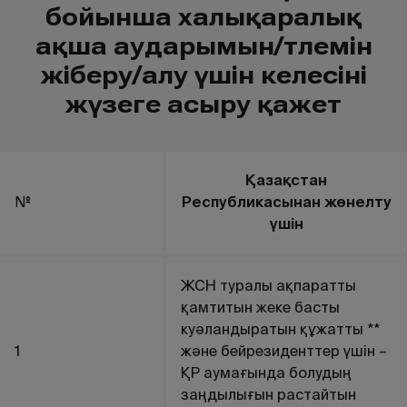
бойынша халықаралық
ақша аударымын/төлемін
жіберу/алу үшін келесіні
жүзеге асыру қажет
Қазақстан
№
Республикасынан жөнелту
үшін
ЖСН туралы ақпаратты
қамтитын жеке басты
куәландыратын құжатты **
1
және бейрезиденттер үшін –
ҚР аумағында болудың
заңдылығын растайтын