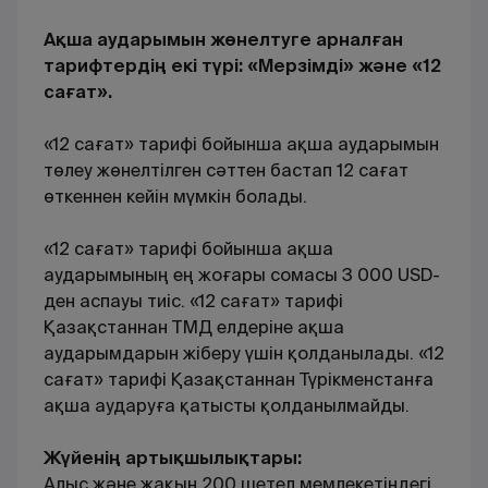
Ақша аударымын жөнелтуге арналған
тарифтердің екі түрі: «Мерзімді» және «12
сағат».
«12 сағат» тарифі бойынша ақша аударымын
төлеу жөнелтілген сәттен бастап 12 сағат
өткеннен кейін мүмкін болады.
«12 сағат» тарифі бойынша ақша
аударымының ең жоғары сомасы 3 000 USD-
ден аспауы тиіс. «12 сағат» тарифі
Қазақстаннан ТМД елдеріне ақша
аударымдарын жіберу үшін қолданылады. «12
сағат» тарифі Қазақстаннан Түрікменстанға
ақша аударуға қатысты қолданылмайды.
Жүйенің артықшылықтары:
Алыс және жақын 200 шетел мемлекетіндегі