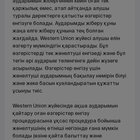
аударымын жібергеннен кейін оған тек
қаржылық емес, атап айтқанда алушы
туралы деректерге қатысты өзгерістер
енгізуге болады. Аударымды жіберу құны
жаңа елге жіберу құнына тең болған
жағдайда, Western Union жүйесі алушы елін
өзгерту мүмкіндігін қарастырады. Бұл
өзгерістерді тек жөнелтуші енгізеді және бұл
тегін әрі аударым төленгенге дейін жүзеге
асырылады. Өзгерістер енгізу үшін
жөнелтуші аударымның бақылау нөмірін білуі
және жеке басын куәландыратын құжатты
ұсынуы тиіс.
Western Union жүйесінде ақша аударымын
қайтару оған өзгерістер енгізу
процедурасына ұқсас процедура бойынша
жөнелтушінің өтініші негізінде ғана мүмкін
болады (өзіне қайта бағыттау және