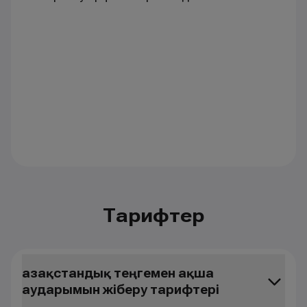
Тарифтер
Қазақстандық теңгемен ақша
аударымын жіберу тарифтері