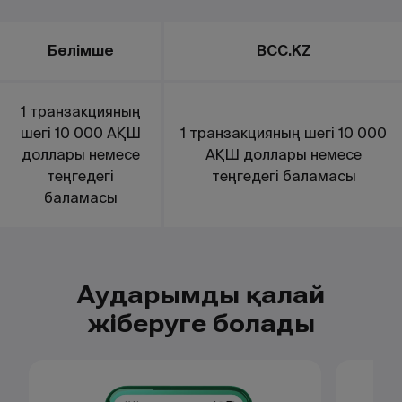
Бөлімше
BCC.KZ
1 транзакцияның
шегі 10 000 АҚШ
1 транзакцияның шегі 10 000
доллары немесе
АҚШ доллары немесе
теңгедегі
теңгедегі баламасы
баламасы
Аударымды қалай
жіберуге болады