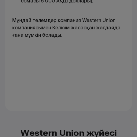
сомасы 5 000 АҚШ доллары).
Мұндай төлемдер компания Western Union
компаниясымен Келісім жасасқан жағдайда
ғана мүмкін болады.
Western Union жүйесі