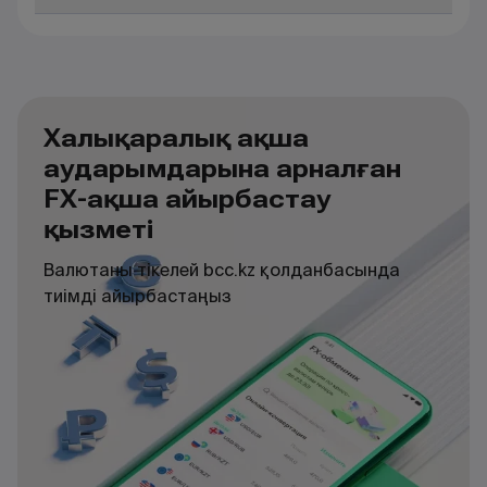
Халықаралық ақша
аударымдарына арналған
FX-ақша айырбастау
қызметі
Валютаны тікелей bcc.kz қолданбасында
тиімді айырбастаңыз