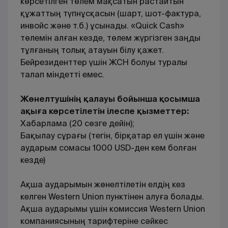
көрсетілген төлем мақсатын растайтын
құжаттың түпнұсқасын (шарт, шот-фактура,
инвойс және т.б.) ұсынады. «Quick Cash»
төлемін алған кезде, төлем жүргізген заңды
тұлғаның толық атауын білу қажет.
Бейрезиденттер үшін ЖСН болуы туралы
талап міндетті емес.
Жөнелтушінің қалауы бойынша қосымша
ақыға көрсетілетін ілеспе қызметтер:
Хабарлама (20 сөзге дейін);
Бақылау сұрағы (тегін, бірқатар ел үшін және
аударым сомасы 1000 USD-ден кем болған
кезде)
Ақша аударымын жөнелтілетін елдің кез
келген Western Union пунктінен алуға болады.
Ақша аударымы үшін комиссия Western Union
компаниясының тарифтеріне сәйкес