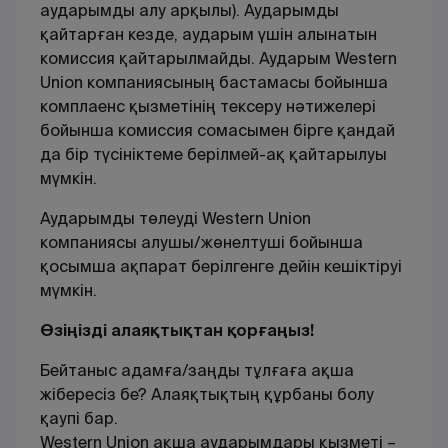
аударымды алу арқылы). Аударымды
қайтарған кезде, аударым үшiн алынатын
комиссия қайтарылмайды. Аударым Western
Union компаниясының бастамасы бойынша
комплаенс қызметінің тексеру нәтижелері
бойынша комиссия сомасымен бірге қандай
да бір түсініктеме берілмей-ақ қайтарылуы
мүмкін.
Аударымды төлеуді Western Union
компаниясы алушы/жөнелтуші бойынша
қосымша ақпарат берілгенге дейін кешіктіруі
мүмкін.
Өзіңізді алаяқтықтан қорғаңыз!
Бейтаныс адамға/заңды тұлғаға ақша
жібересіз бе? Алаяқтықтың құрбаны болу
қаупі бар.
Western Union ақша аударымдары қызметі –