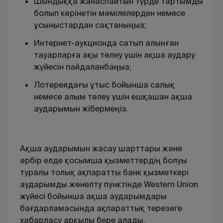
Шындыққа жанаспайтын түрде тартымды
болып көрінетін мәмілелерден немесе
ұсыныстардан сақтаныңыз;
Интернет-аукционда сатып алынған
тауарларға ақы төлеу үшін ақша аудару
жүйесін пайдаланбаңыз;
Лотереядағы ұтыс бойынша салық
немесе алым төлеу үшін ешқашан ақша
аударымын жібермеңіз.
Ақша аударымын жасау шарттары және
әрбір елде қосымша қызметтердің болуы
туралы толық ақпаратты банк қызметкері
аударымды жөнелту пунктінде Western Union
жүйесі бойынша ақша аударымдары
бағдарламасында ақпараттық терезеге
хабарласу арқылы бере алады.