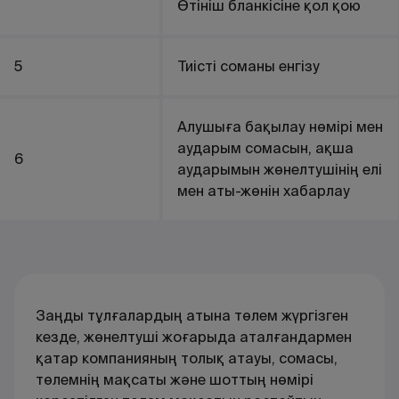
Өтініш бланкісіне қол қою
5
Тиісті соманы енгізу
Алушыға бақылау нөмірі мен
аударым сомасын, ақша
6
аударымын жөнелтушінің елі
мен аты-жөнін хабарлау
Заңды тұлғалардың атына төлем жүргізген
кезде, жөнелтуші жоғарыда аталғандармен
қатар компанияның толық атауы, сомасы,
төлемнің мақсаты және шоттың нөмірі