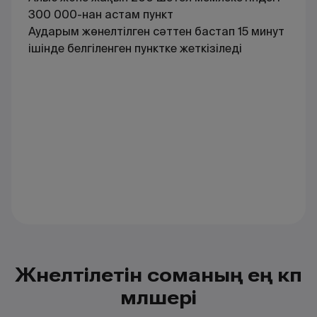
300 000-нан астам пункт
Аударым жөнелтілген сәттен бастап 15 минут
ішінде белгіленген пунктке жеткізіледі
Жөнелтілетін соманың ең көп
мөлшері