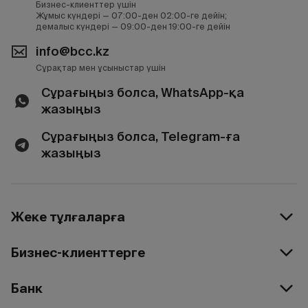
Бизнес-клиенттер үшін
Жұмыс күндері — 07:00-ден 02:00-ге дейін;
демалыс күндері — 09:00-ден 19:00-ге дейін
info@bcc.kz
Сұрақтар мен ұсыныстар үшін
Сұрағыңыз болса, WhatsApp-қа
жазыңыз
Сұрағыңыз болса, Telegram-ға
жазыңыз
Жеке тұлғаларға
Бизнес-клиенттерге
Банк