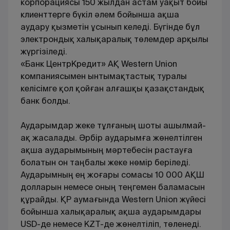
корпорациясы 150 жылдан астам уақыт бойы
клиенттерге бүкіл әлем бойынша ақша
аудару қызметін ұсынып келеді. Бүгінде бұл
электрондық халықаралық төлемдер арқылы
жүргізіледі.
«Банк ЦентрКредит» АҚ Western Union
компаниясымен ынтымақтастық туралы
келісімге қол қойған алғашқы қазақстандық
банк болды.
Аударымдар жеке тұлғаның шоты ашылмай-
ақ жасалады. Әрбір аударымға жөнелтілген
ақша аударымының мәртебесін растауға
болатын он таңбалы жеке нөмір беріледі.
Аударымның ең жоғары сомасы 10 000 АҚШ
долларын немесе оның теңгемен баламасын
құрайды. ҚР аумағында Western Union жүйесі
бойынша халықаралық ақша аударымдары
USD-де немесе KZT-де жөнелтіліп, төленеді.