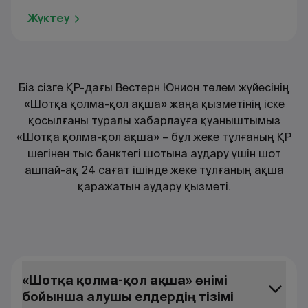
Жүктеу
Біз сізге ҚР-дағы Вестерн Юнион төлем жүйесінің
«Шотқа қолма-қол ақша» жаңа қызметінің іске
қосылғаны туралы хабарлауға қуаныштымыз
«Шотқа қолма-қол ақша» – бұл жеке тұлғаның ҚР
шегінен тыс банктегі шотына аудару үшін шот
ашпай-ақ 24 сағат ішінде жеке тұлғаның ақша
қаражатын аудару қызметі.
«Шотқа қолма-қол ақша» өнімі
бойынша алушы елдердің тізімі