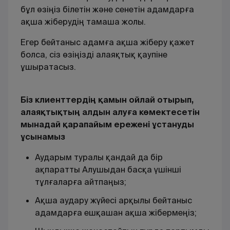
бұл өзіңіз білетін және сенетін адамдарға
ақша жіберудің тамаша жолы.
Егер бейтаныс адамға ақша жіберу қажет
болса, сіз өзіңізді алаяқтық қаупіне
ұшыратасыз.
Біз клиенттердің қамын ойлай отырып,
алаяқтықтың алдын алуға көмектесетін
мынадай қарапайым ережені ұстануды
ұсынамыз
Аударым туралы қандай да бір
ақпаратты Алушыдан басқа үшінші
тұлғаларға айтпаңыз;
Ақша аудару жүйесі арқылы бейтаныс
адамдарға ешқашан ақша жібермеңіз;