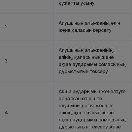
құжатты ұсыну
Алушының аты-жөнін, елін
2
және қаласын көрсету
Алушының аты-жөнінің,
елінің, қаласының және
3
ақша аударымы сомасының
дұрыстығын тексеру
Ақша аударымын жөнелтуге
арналған өтініште
алушының аты-жөнінің,
4
елінің, қаласының және
ақша аударымы сомасының
дұрыстығын тексеру және