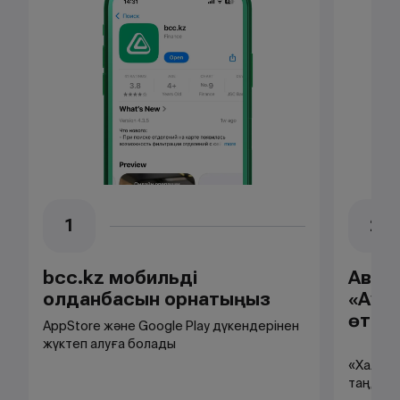
1
2
bcc.kz мобильді
Авто
қолданбасын орнатыңыз
«Ауд
өтіңі
AppStore және Google Play дүкендерінен
жүктеп алуға болады
«Халықа
таңдаң