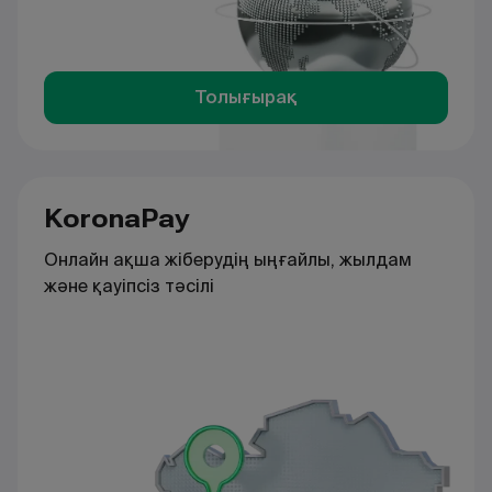
Толығырақ
KoronaPay
Онлайн ақша жіберудің ыңғайлы, жылдам
және қауіпсіз тәсілі