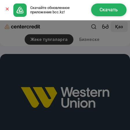
Скачайте обновленное 
Скачать
приложение bcc.kz!
Қаз
Жеке тұлғаларға
Бизнеске