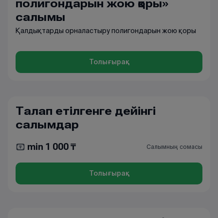
полигондарын жою қоры»
салымы
Қалдықтарды орналастыру полигондарын жою қоры
Толығырақ
Талап етілгенге дейінгі
салымдар
min 1 000 ₸
Салымның сомасы
Толығырақ