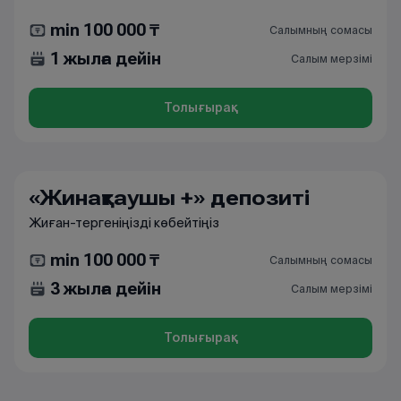
min 100 000 ₸
Салымның сомасы
1 жылға дейін
Салым мерзімі
Толығырақ
«Жинақтаушы +» депозиті
Жиған-тергеніңізді көбейтіңіз
min 100 000 ₸
Салымның сомасы
3 жылға дейін
Салым мерзімі
Толығырақ