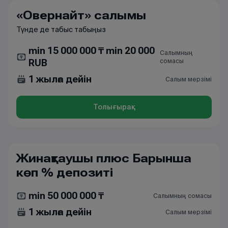
«Овернайт» салымы
Түнде де табыс табыңыз
min 15 000 000 ₸ min 20 000
Салымның
сомасы
RUB
1 жылға дейін
Салым мерзімі
Толығырақ
Жинақтаушы плюс Барынша
көп % депозиті
min 50 000 000 ₸
Салымның сомасы
1 жылға дейін
Салым мерзімі