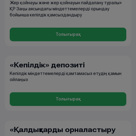
Жер қойнауы және жер қойнауын пайдалану туралы»
ҚР Заңы аясындағы міндеттемелерді орындау
бойынша кепілдік қамсыздандыру
Толығырақ
«Кепілдік» депозиті
Кепілдік міндеттемелерді қамтамасыз етудің қамын
ойлаңыз
Толығырақ
«Қалдықтарды орналастыру