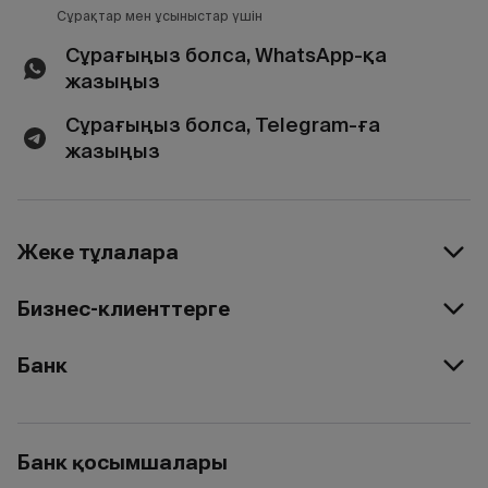
Сұрақтар мен ұсыныстар үшін
Сұрағыңыз болса, WhatsApp-қа
жазыңыз
Сұрағыңыз болса, Telegram-ға
жазыңыз
Жеке тұлғаларға
Бизнес-клиенттерге
Банк
Банк қосымшалары