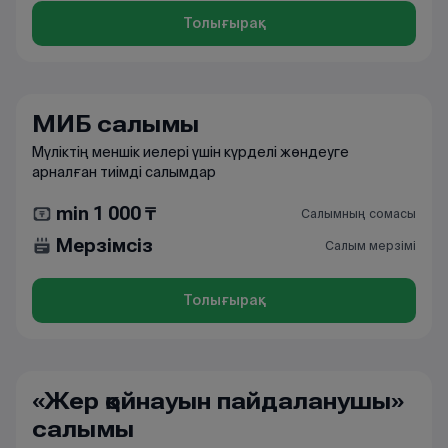
Толығырақ
МИБ салымы
Мүліктің меншік иелері үшін күрделі жөндеуге
арналған тиімді салымдар
min 1 000 ₸
Салымның сомасы
Мерзімсіз
Салым мерзімі
Толығырақ
«Жер қойнауын пайдаланушы»
салымы