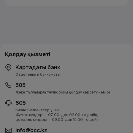
Қолдау қызметі
Картадағы банк
Отделения и банкоматы
505
Жеке тұлғаларға тәулік бойы қолдау көрсету нөмірі
605
Бизнес-клиенттер үшін
Жұмыс күндері — 07:00-ден 02:00-ге дейін;
демалыс күндері — 09:00-ден 19:00-ге дейін
info@bcc.kz