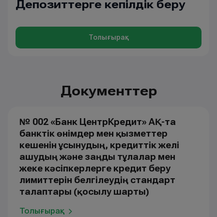
Депозиттерге кепілдік беру
Толығырақ
Документтер
№ 002 «Банк ЦентрКредит» АҚ-та
банктік өнімдер мен қызметтер
кешенін ұсынудың, кредиттік желі
ашудың және заңды тұлғалар мен
жеке кәсіпкерлерге кредит беру
лимиттерін белгілеудің стандарт
талаптары (қосылу шарты)
Толығырақ