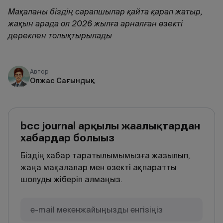
Мақаланы біздің сарапшылар қайта қарап жатыр,
жақын арада ол 2026 жылға арналған өзекті
дерекпен толықтырылады
Автор
Олжас Сағындық
bcc journal арқылы жаңалықтардан
хабардар болыңыз
Біздің хабар таратылымымызға жазылып,
жаңа мақалалар мен өзекті ақпаратты
шолуды жіберіп алмаңыз.