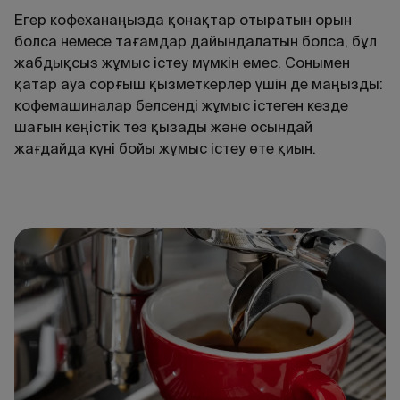
Егер кофеханаңызда қонақтар отыратын орын
болса немесе тағамдар дайындалатын болса, бұл
жабдықсыз жұмыс істеу мүмкін емес. Сонымен
қатар ауа сорғыш қызметкерлер үшін де маңызды:
кофемашиналар белсенді жұмыс істеген кезде
шағын кеңістік тез қызады және осындай
жағдайда күні бойы жұмыс істеу өте қиын.