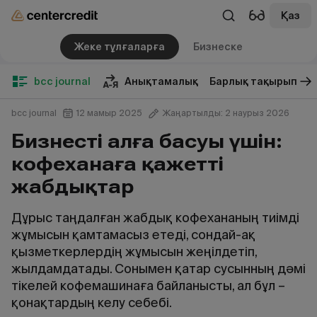
Қаз
Жеке тұлғаларға
Бизнеске
bcc journal
Анықтамалық
Барлық тақырып
bcc journal
12 мамыр 2025
Жаңартылды: 2 наурыз 2026
Бизнестің алға басуы үшін:
кофеханаға қажетті
жабдықтар
Дұрыс таңдалған жабдық кофехананың тиімді
жұмысын қамтамасыз етеді, сондай-ақ
қызметкерлердің жұмысын жеңілдетіп,
жылдамдатады. Сонымен қатар сусынның дәмі
тікелей кофемашинаға байланысты, ал бұл –
қонақтардың келу себебі.