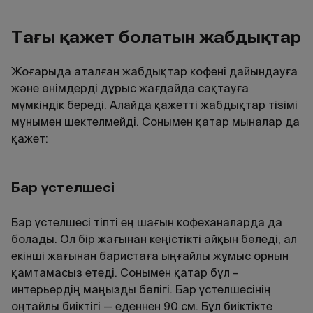
Тағы қажет болатын жабдықтар
Жоғарыда аталған жабдықтар кофені дайындауға
және өнімдерді дұрыс жағдайда сақтауға
мүмкіндік береді. Алайда қажетті жабдықтар тізімі
мұнымен шектелмейді. Сонымен қатар мыналар да
қажет:
Бар үстелшесі
Бар үстелшесі тіпті ең шағын кофеханаларда да
болады. Ол бір жағынан кеңістікті айқын бөледі, ал
екінші жағынан баристаға ыңғайлы жұмыс орнын
қамтамасыз етеді. Сонымен қатар бұл –
интерьердің маңызды бөлігі. Бар үстелшесінің
оңтайлы биіктігі — еденнен 90 см. Бұл биіктікте