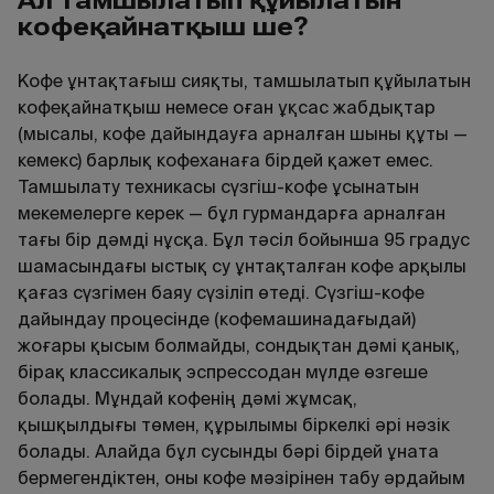
кофеқайнатқыш ше?
Кофе ұнтақтағыш сияқты, тамшылатып құйылатын
кофеқайнатқыш немесе оған ұқсас жабдықтар
(мысалы, кофе дайындауға арналған шыны құты —
кемекс) барлық кофеханаға бірдей қажет емес.
Тамшылату техникасы сүзгіш-кофе ұсынатын
мекемелерге керек — бұл гурмандарға арналған
тағы бір дәмді нұсқа. Бұл тәсіл бойынша 95 градус
шамасындағы ыстық су ұнтақталған кофе арқылы
қағаз сүзгімен баяу сүзіліп өтеді. Сүзгіш-кофе
дайындау процесінде (кофемашинадағыдай)
жоғары қысым болмайды, сондықтан дәмі қанық,
бірақ классикалық эспрессодан мүлде өзгеше
болады. Мұндай кофенің дәмі жұмсақ,
қышқылдығы төмен, құрылымы біркелкі әрі нәзік
болады. Алайда бұл сусынды бәрі бірдей ұната
бермегендіктен, оны кофе мәзірінен табу әрдайым