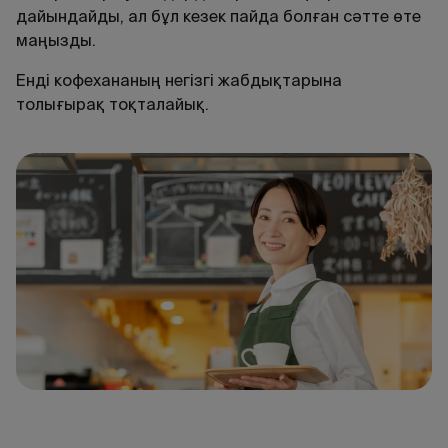
дайындайды, ал бұл кезек пайда болған сәтте өте
маңызды.
Енді кофехананың негізгі жабдықтарына
толығырақ тоқталайық.