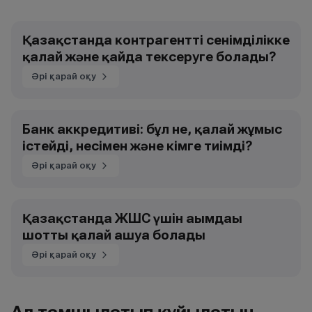
Қазақстанда контрагентті сенімділікке
қалай және қайда тексеруге болады?
Әрі қарай оқу
Банк аккредитиві: бұл не, қалай жұмыс
істейді, несімен және кімге тиімді?
Әрі қарай оқу
Қазақстанда ЖШС үшін ағымдағы
шотты қалай ашуға болады
Әрі қарай оқу
Ал тамшылатып құйылатын