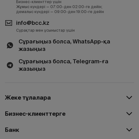
Бизнес-клиенттер үшін
Жұмыс күндері — 07:00-ден 02:00-ге дейін;
демалыс күндері — 09:00-ден 19:00-ге дейін
info@bcc.kz
Сұрақтар мен ұсыныстар үшін
Сұрағыңыз болса, WhatsApp-қа
жазыңыз
Сұрағыңыз болса, Telegram-ға
жазыңыз
Жеке тұлғаларға
Бизнес-клиенттерге
Банк