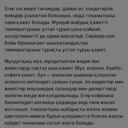
Егер сіз жеңіл тағамдар, дайын ас, кондитерлік
өнімдер ұсынатын болсаңыз, онда тоңазытқыш
сөре қажет болады. Мұндай жабдық қажетті
температураны ұстап тұрып қана қоймай,
ассортиментті де әдемі көрсетеді. Сөрелер күні
бойы бірнеше рет ашылатындықтан,
температураны тұрақты ұстап тұруы қажет.
Мұздатқыш мұз, мұздатылған жидек пен
жемістерді сақтау үшін қажет. Мұз, әсіресе, бамбл-
кофеге қажет, бұл — апельсин шырыны қосылған
эспрессо негізіндегі салқын сусын. Ал жидектер мен
жемістер маусымдық сусындар мен десерттерді
әрлеген кезде жиі қолданылады. Егер кофехана
бизнесіндегі алғашқы қадамды енді ғана жасап
жатсаңыз, тоңазытқыш жабдықты жалға алумен
шектелуге немесе бұрын қолданыста болған жақсы
күйдегі техниканы сатып алуға болады.