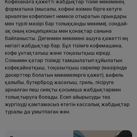
Кофеханаға қажетті жабдықтар тізімі мекеменің
форматына (мысалы, кофені өзімен бірге кетуге
арналған кофепоинт немесе отыратын орындары
мен түрлі мәзірі бар толыққанды мекеме), сондай-
ақ оның концепциясы мен қонақтар санына
байланысты. Дегенмен мекемені ашуға қажетті ең
негізгі жабдықтар бар. Бұл тізімге кофемашина,
кофе ұнтақтағыш және тоңазытқыш кіреді.
Сонымен қатар тізімді тамшылатып құйылатын
кофеқайнатқыш, тоңазытқыш сөрелер (мәзірінде
десерттер болатын мекемелерге қажет), вафель
қалыбы, бутерброд жасағыш, гриль, пісіруге
арналған пеш сияқты қосымша жабдықтармен
толықтыруға болады. Есеп айырысуды тез
жүргізуді қамтамасыз ететін кассалық жабдықтар
туралы да ұмытпаған жөн.