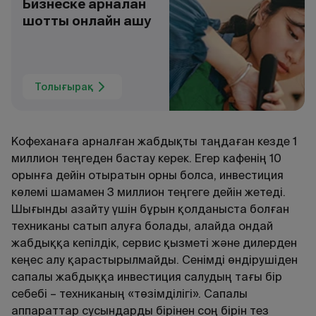
Бизнеске арналған
шотты онлайн ашу
Толығырақ
Кофеханаға арналған жабдықты таңдаған кезде 1
миллион теңгеден бастау керек. Егер кафенің 10
орынға дейін отыратын орны болса, инвестиция
көлемі шамамен 3 миллион теңгеге дейін жетеді.
Шығынды азайту үшін бұрын қолданыста болған
техниканы сатып алуға болады, алайда ондай
жабдыққа кепілдік, сервис қызметі және дилерден
кеңес алу қарастырылмайды. Сенімді өндірушіден
сапалы жабдыққа инвестиция салудың тағы бір
себебі – техниканың «төзімділігі». Сапалы
аппараттар сусындарды бірінен соң бірін тез