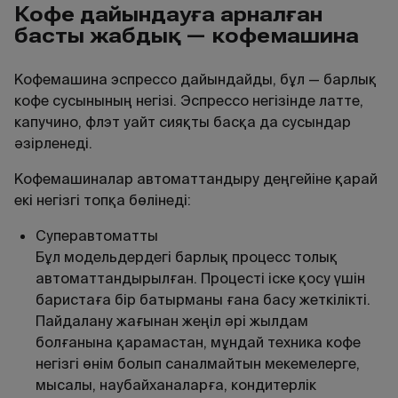
Кофе дайындауға арналған
басты жабдық — кофемашина
Кофемашина эспрессо дайындайды, бұл — барлық
кофе сусынының негізі. Эспрессо негізінде латте,
капучино, флэт уайт сияқты басқа да сусындар
әзірленеді.
Кофемашиналар автоматтандыру деңгейіне қарай
екі негізгі топқа бөлінеді:
Суперавтоматты
Бұл модельдердегі барлық процесс толық
автоматтандырылған. Процесті іске қосу үшін
баристаға бір батырманы ғана басу жеткілікті.
Пайдалану жағынан жеңіл әрі жылдам
болғанына қарамастан, мұндай техника кофе
негізгі өнім болып саналмайтын мекемелерге,
мысалы, наубайханаларға, кондитерлік