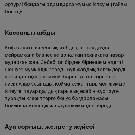
әртүрлі бойдағы адамдарға жұмыс істеу ыңғайлы
болады.
Кассалық жабдық
Кофеханаға кассалық жабдықты таңдауда
мейрамхана бизнесіне арналған техникаға назар
аударған жөн. Себебі ол бірден бірнеше міндетті
шешуге мүмкіндік береді. Бұл жабдық төлемдерді
қабылдап қана қоймай, бариста-кассирлерге
нұсқаулар ұсынады, қойма құжаттарымен жұмыс
істеуге, тауар қалдықтарының есебін жүргізуге,
тұрақты клиенттерге бонус бағдарламасы
бойынша жеңілдік жасауға мүмкіндік береді.
Ауа сорғыш, желдету жүйесі