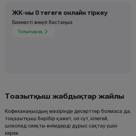
ЖК-ны 0 теңгеге онлайн тіркеу
Бизнесті жеңіл бастаңыз
Толығырақ
Тоңазытқыш жабдықтар жайлы
Кофеханаңыздың мәзірінде десерттер болмаса да,
тоңазытқыш бәрібір қажет, ол сүт, кілегей,
шоколад сияқты өнімдерді дұрыс сақтау үшін
керек.