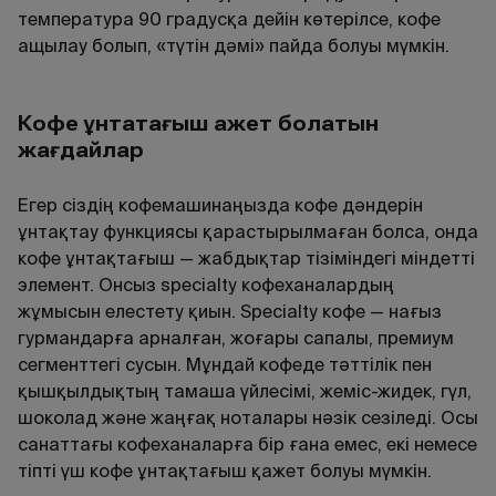
температура 90 градусқа дейін көтерілсе, кофе
ащылау болып, «түтін дәмі» пайда болуы мүмкін.
Кофе ұнтақтағыш қажет болатын
жағдайлар
Егер сіздің кофемашинаңызда кофе дәндерін
ұнтақтау функциясы қарастырылмаған болса, онда
кофе ұнтақтағыш — жабдықтар тізіміндегі міндетті
элемент. Онсыз specialty кофеханалардың
жұмысын елестету қиын. Specialty кофе — нағыз
гурмандарға арналған, жоғары сапалы, премиум
сегменттегі сусын. Мұндай кофеде тәттілік пен
қышқылдықтың тамаша үйлесімі, жеміс-жидек, гүл,
шоколад және жаңғақ ноталары нәзік сезіледі. Осы
санаттағы кофеханаларға бір ғана емес, екі немесе
тіпті үш кофе ұнтақтағыш қажет болуы мүмкін.