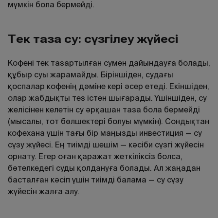
мүмкін бола бермейді.
Тек таза су: сүзгілеу жүйесі
Кофені тек тазартылған сумен дайындауға болады,
құбыр суы жарамайды. Біріншіден, судағы
қоспалар кофенің дәміне кері әсер етеді. Екіншіден,
олар жабдықты тез істен шығарады. Үшіншіден, су
желісінен келетін су әрқашан таза бола бермейді
(мысалы, тот бөлшектері болуы мүмкін). Сондықтан
кофехана үшін тағы бір маңызды инвестиция — су
сүзу жүйесі. Ең тиімді шешім — кәсіби сүзгі жүйесін
орнату. Егер оған қаражат жеткіліксіз болса,
бөтелкедегі суды қолдануға болады. Ал жаңадан
басталған кәсіп үшін тиімді балама — су сүзу
жүйесін жалға алу.