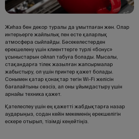
Жиһаз бен декор туралы да ұмытпаған жөн. Олар
интерьерге жайлылық пен есте қаларлық
атмосфера сыйлайды. Бәсекелестерден
ерекшелену үшін клиенттерге түрлі «бонус»
ұсыныстарын ойлап табуға болады. Мысалы,
стақандарға тілек жазылған жапсырмалар
жабыстыру, ол үшін принтер қажет болады.
Сонымен қатар қонақтар тегін Wi-Fi желісін
бағалайтыны сөзсіз, ал оны ұйымдастыру үшін
арнайы техника қажет.
Қателеспеу үшін ең қажетті жабдықтарға назар
аударыңыз, содан кейін мекеменің ерекшелігін
ескере отырып, тізімді кеңейтіңіз.