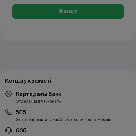
Жазылу
Қолдау қызметі
Картадағы банк
Отделения и банкоматы
505
Жеке тұлғаларға тәулік бойы қолдау көрсету нөмірі
605