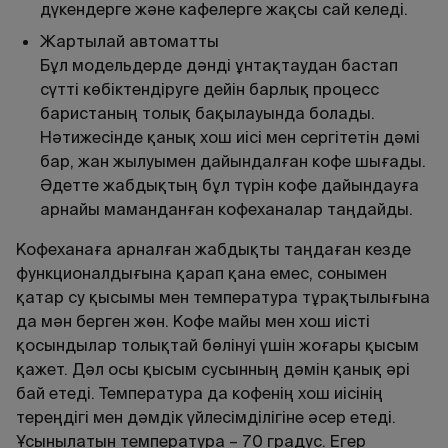
дүкендерге және кафелерге жақсы сай келеді.
Жартылай автоматты
Бұл модельдерде дәнді ұнтақтаудан бастап
сүтті көбіктендіруге дейін барлық процесс
баристаның толық бақылауында болады.
Нәтижесінде қанық хош иісі мен сергітетін дәмі
бар, жан жылуымен дайындалған кофе шығады.
Әдетте жабдықтың бұл түрін кофе дайындауға
арнайы маманданған кофеханалар таңдайды.
Кофеханаға арналған жабдықты таңдаған кезде
функционалдығына қарап қана емес, сонымен
қатар су қысымы мен температура тұрақтылығына
да мән берген жөн. Кофе майы мен хош иісті
қосындылар толықтай бөлінуі үшін жоғары қысым
қажет. Дәл осы қысым сусынның дәмін қанық әрі
бай етеді. Температура да кофенің хош иісінің
тереңдігі мен дәмдік үйлесімділігіне әсер етеді.
Ұсынылатын температура – 70 градус. Егер