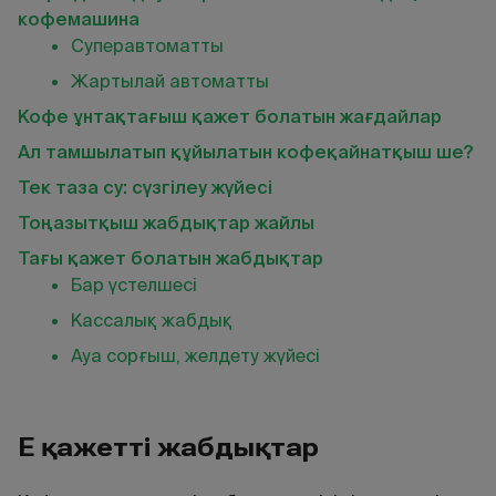
кофемашина
Суперавтоматты
Жартылай автоматты
Кофе ұнтақтағыш қажет болатын жағдайлар
Ал тамшылатып құйылатын кофеқайнатқыш ше?
Тек таза су: сүзгілеу жүйесі
Тоңазытқыш жабдықтар жайлы
Тағы қажет болатын жабдықтар
Бар үстелшесі
Кассалық жабдық
Ауа сорғыш, желдету жүйесі
Ең қажетті жабдықтар