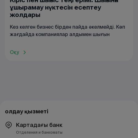
Кіріс пен шығыс теңгерімі. Шығынға
ұшырамау нүктесін есептеу
жолдары
Кез келген бизнес бірден пайда әкелмейді. Көп
жағдайда компаниялар алдымен шығын
Оқу
Қолдау қызметі
Картадағы банк
Отделения и банкоматы