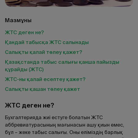
Мазмұны
ЖТС деген не?
Қандай табысқа ЖТС салынады
Салықты қалай төлеу қажет?
Қазақстанда табыс салығы қанша пайызды
құрайды (ЖТС)
ЖТС-ны қалай есептеу қажет?
Салықты қашан төлеу қажет
ЖТС деген не?
Бухгалтерияда жиі естуге болатын ЖТС
аббревиатурасының мағынасын ашу қиын емес,
бұл – жеке табыс салығы. Оны еліміздің барлық