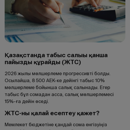
Қазақстанда табыс салығы қанша
пайызды құрайды (ЖТС)
2026 жылы мөлшерлеме прогрессивті болды.
Осылайша, 8 500 АЕК-ке дейінгі табыс 10%
мөлшерлеме бойынша салық салынады. Егер
табыс бұл сомадан асса, салық мөлшерлемесі
15%-ға дейін өседі.
ЖТС-ны қалай есептеу қажет?
Мемлекет бюджетіне қандай сома енгізуіңіз