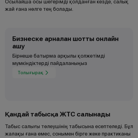
Осылайша осы шегерімді қолданған кезде, салық
жай ғана нөлге тең болады.
Бизнеске арналған шотты онлайн
ашу
Бірнеше батырма арқылы қолжетімді
мүмкіндіктерді пайдаланыңыз
Толығырақ
Қандай табысқа ЖТС салынады
Табыс салығы төлеушінің табысына есептеледі. Бұл
жалақы ғана емес, сонымен бірге жеке практиканы