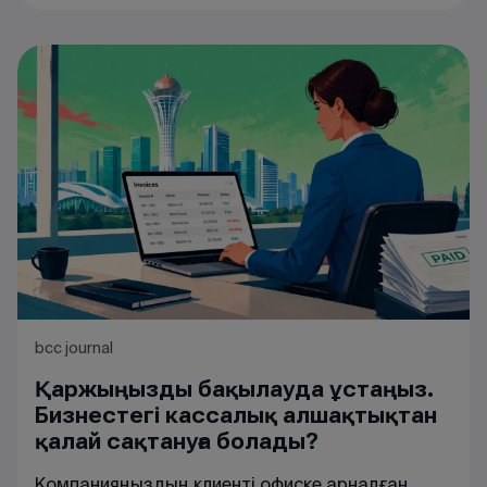
bcc journal
Қаржыңызды бақылауда ұстаңыз.
Бизнестегі кассалық алшақтықтан
қалай сақтануға болады?
Компанияңыздың клиенті офиске арналған