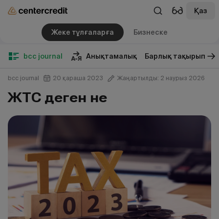
Қаз
Жеке тұлғаларға
Бизнеске
bcc journal
Анықтамалық
Барлық тақырып
bcc journal
20 қараша 2023
Жаңартылды: 2 наурыз 2026
ЖТС деген не