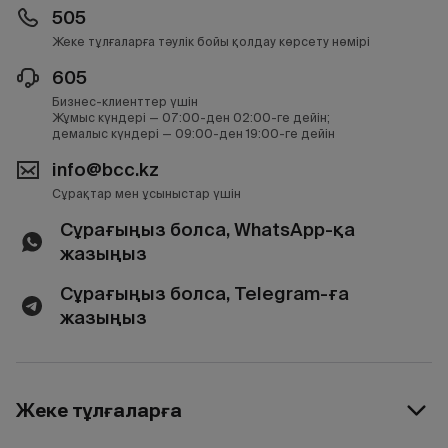
505
Жеке тұлғаларға тәулік бойы қолдау көрсету нөмірі
605
Бизнес-клиенттер үшін
Жұмыс күндері — 07:00-ден 02:00-ге дейін;
демалыс күндері — 09:00-ден 19:00-ге дейін
info@bcc.kz
Сұрақтар мен ұсыныстар үшін
Сұрағыңыз болса, WhatsApp-қа
жазыңыз
Сұрағыңыз болса, Telegram-ға
жазыңыз
Жеке тұлғаларға