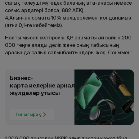
салық төлеуші мүгедек баланың ата-анасы немесе
соғыс ардагері болса, 882 АЕК).
4.Алынған сомаға 10% мөлшерлемені қолданамыз
(яғни 0,1-ге көбейтеміз).
Нақты мысал келтірейік. ҚР азаматы ай сайын 200
000 теңге алады делік және оның табысының
арасында салық салынбайтындары жоқ. Сонымен:
Бизнес-
карта иелеріне арналған
жүлделер ұтысы
Толығырақ
1.200 000 теңгеден МЗЖ алып тастау қажет (бұл