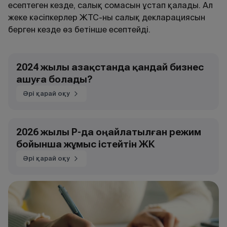
есептеген кезде, салық сомасын ұстап қалады. Ал
жеке кәсіпкерлер ЖТС-ны салық декларациясын
берген кезде өз бетінше есептейді.
2024 жылы Қазақстанда қандай бизнес
ашуға болады?
Әрі қарай оқу
2026 жылы ҚР-да оңайлатылған режим
бойынша жұмыс істейтін ЖК
Әрі қарай оқу