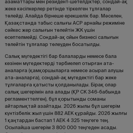
азаматтары мен резидент-шетелдіктер, сондай-ақ
жеке кәсіпкерлер ретінде тіркелген тұлғалар
төлейді. Алайда бірнеше ерекшелік бар. Мәселен,
Қазақстанда табыс салығы АСР арнайы режиміне
сәйкес жер салығын төлейтін ЖК үшін
есептелмейді. Сондай-ақ ойын бизнесі салығын
төлейтін тұлғалар төлеуден босатылды.
Салық мүгедектігі бар балаларды немесе бала
кезінен мүгедектерді тәрбиелеп отырған ата-
аналарға (қамқоршыларға немесе асырап алушы
ата-аналарға), сондай-ақ мүгедектігі бар жеке
тұлғаларға қатысты қолданылады. Бірақ олар
салық шегерімін ала алады (ҚР СК 346-бабында
регламенттелген), бұл қорытынды соманы
айтарлықтай азайтады. 2026 жылы бұл шегерім
күнтізбелік жыл үшін 882 АЕК құрайды. 2026 жылғы
1 қаңтардан бастап 1 АЕК 4 325 теңгеге тең.
Осылайша шегерім 3 800 000 теңгеден асады.