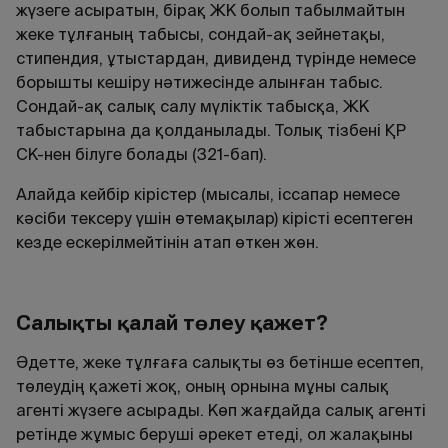
жүзеге асыратын, бірақ ЖК болып табылмайтын
жеке тұлғаның табысы, сондай-ақ зейнетақы,
стипендия, ұтыстардан, дивиденд түрінде немесе
борышты кешіру нәтижесінде алынған табыс.
Сондай-ақ салық салу мүліктік табысқа, ЖК
табыстарына да қолданылады. Толық тізбені ҚР
СК-нен білуге болады (321-бап).
Алайда кейбір кірістер (мысалы, іссапар немесе
кәсіби тексеру үшін өтемақылар) кірісті есептеген
кезде ескерілмейтінін атап өткен жөн.
Салықты қалай төлеу қажет?
Әдетте, жеке тұлғаға салықты өз бетінше есептеп,
төлеудің қажеті жоқ, оның орнына мұны салық
агенті жүзеге асырады. Көп жағдайда салық агенті
ретінде жұмыс беруші әрекет етеді, ол жалақыны