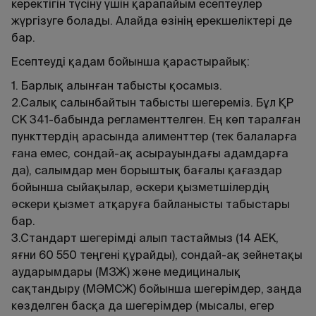
керектігін түсіну үшін қарапайым есептеулер
жүргізуге болады. Алайда өзінің ерекшеліктері де
бар.
Есептеуді қадам бойынша қарастырайық:
1. Барлық алынған табысты қосамыз.
2.Салық салынбайтын табысты шегереміз. Бұл ҚР
СК 341-бабында регламенттелген. Ең көп таралған
пункттердің арасында алименттер (тек балаларға
ғана емес, сондай-ақ асырауындағы адамдарға
да), салымдар мен борыштық бағалы қағаздар
бойынша сыйақылар, әскери қызметшілердің
әскери қызмет атқаруға байланысты табыстары
бар.
3.Стандарт шегерімді алып тастаймыз (14 АЕК,
яғни 60 550 теңгені құрайды), сондай-ақ зейнетақы
аударымдары (МЗЖ) және медициналық
сақтандыру (МӘМСЖ) бойынша шегерімдер, заңда
көзделген басқа да шегерімдер (мысалы, егер