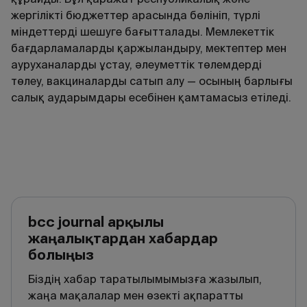
жергілікті бюджеттер арасында бөлініп, түрлі
міндеттерді шешуге бағытталады. Мемлекеттік
бағдарламаларды қаржыландыру, мектептер мен
ауруханаларды ұстау, әлеуметтік төлемдерді
төлеу, вакциналарды сатып алу — осының барлығы
салық аударымдары есебінен қамтамасыз етіледі.
bcc journal арқылы
жаңалықтардан хабардар
болыңыз
Біздің хабар таратылымымызға жазылып,
жаңа мақалалар мен өзекті ақпаратты