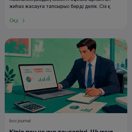
жиһаз жасауға тапсырыс берді делік. Сіз қ
Оқу
bcc journal