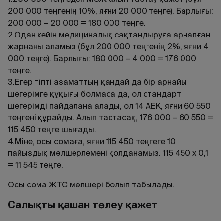
200 000 теңгенің 10%, яғни 20 000 теңге). Барлығы:
200 000 – 20 000 = 180 000 теңге.
2.Одан кейін медициналық сақтандыруға арналған
жарнаны аламыз (бұл 200 000 теңгенің 2%, яғни 4
000 теңге). Барлығы: 180 000 – 4 000 = 176 000
теңге.
3.Егер тіпті азаматтың қандай да бір арнайы
шегерімге құқығы болмаса да, ол стандарт
шегерімді пайдалана алады, ол 14 АЕК, яғни 60 550
теңгені құрайды. Алып тастасақ, 176 000 – 60 550 =
115 450 теңге шығады.
4.Міне, осы сомаға, яғни 115 450 теңгеге 10
пайыздық мөлшерлемені қолданамыз. 115 450 х 0,1
= 11 545 теңге.
Осы сома ЖТС мөлшері болып табылады.
Салықты қашан төлеу қажет