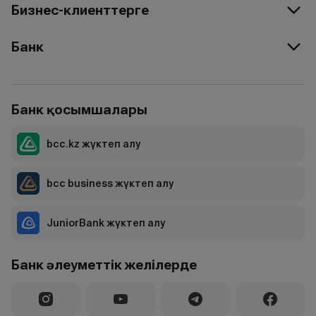
Бизнес-клиенттерге
Банк
Банк қосымшалары
bcc.kz жүктеп алу
bcc business жүктеп алу
JuniorBank жүктеп алу
Банк әлеуметтік желілерде