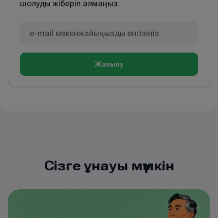
шолуды жіберіп алмаңыз.
Жазылу
Сізге ұнауы мүмкін