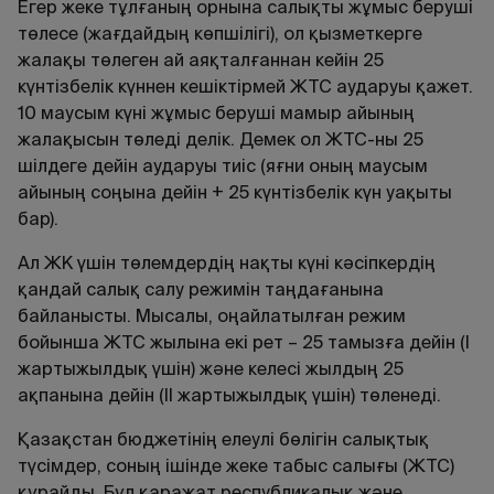
Егер жеке тұлғаның орнына салықты жұмыс беруші
төлесе (жағдайдың көпшілігі), ол қызметкерге
жалақы төлеген ай аяқталғаннан кейін 25
күнтізбелік күннен кешіктірмей ЖТС аударуы қажет.
10 маусым күні жұмыс беруші мамыр айының
жалақысын төледі делік. Демек ол ЖТС-ны 25
шілдеге дейін аударуы тиіс (яғни оның маусым
айының соңына дейін + 25 күнтізбелік күн уақыты
бар).
Ал ЖК үшін төлемдердің нақты күні кәсіпкердің
қандай салық салу режимін таңдағанына
байланысты. Мысалы, оңайлатылған режим
бойынша ЖТС жылына екі рет – 25 тамызға дейін (І
жартыжылдық үшін) және келесі жылдың 25
ақпанына дейін (II жартыжылдық үшін) төленеді.
Қазақстан бюджетінің елеулі бөлігін салықтық
түсімдер, соның ішінде жеке табыс салығы (ЖТС)
құрайды. Бұл қаражат республикалық және