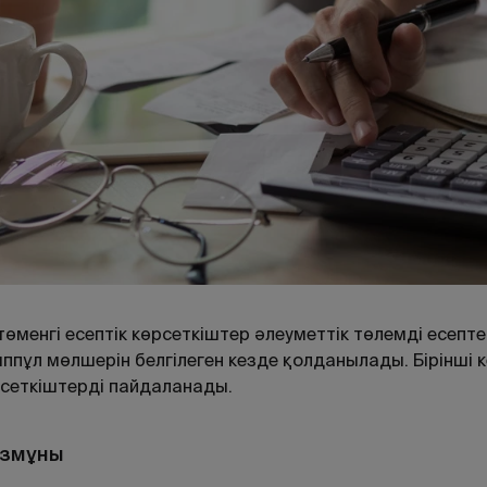
төменгі есептік көрсеткіштер әлеуметтік төлемді есепте
ппұл мөлшерін белгілеген кезде қолданылады. Бірінші
сеткіштерді пайдаланады.
змұны