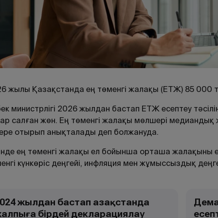
26
жылы
Қазақстанда
ең
төменгі
жалақы
(
ЕТЖ
)
85
000
ек министрлігі 2026 жылдан бастап ЕТЖ есептеу тәсіл
ар салған жөн. Ең төменгі жалақы мөлшері медиандық 
ере отырып анықталады деп болжануда.
інде ең төменгі жалақы ел бойынша орташа жалақыны е
енгі күнкөріс деңгейі, инфляция мен жұмыссыздық дең
024 жылдан бастап Қазақстанда
Дема
алпыға бірдей декларациялау
есеп