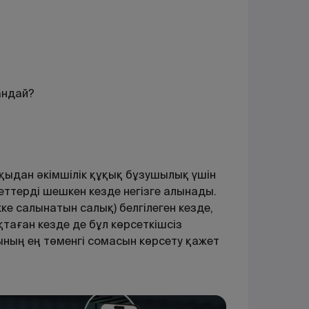
андай?
ақыдан әкімшілік құқық бұзушылық үшін
еттерді шешкен кезде негізге алынады.
кке салынатын салық) белгілеген кезде,
таған кезде де бұл көрсеткішсіз
ның ең төменгі сомасын көрсету қажет