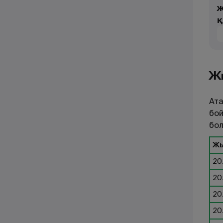
ж
қ
Ж
Ата
бой
бо
Ж
20
20
20
20