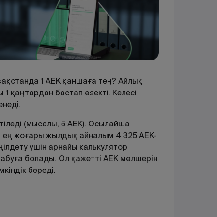
зақстанда 1 АЕК қаншаға тең? Айлық
 1 қаңтардан бастап өзекті. Келесі
неді.
іледі (мысалы, 5 АЕК). Осылайша
нша ең жоғары жылдық айналым
4 325
АЕК-
ңілдету үшін арнайы калькулятор
табуға болады. Ол қажетті АЕК мөлшерін
кіндік береді.