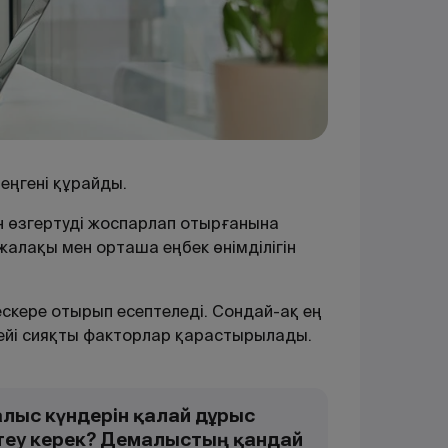
теңгені
құрайды
.
ін өзгертуді жоспарлап отырғанына
жалақы мен орташа еңбек өнімділігін
скере отырып есептеледі. Сондай-ақ ең
гейі сияқты факторлар қарастырылады.
лыс күндерін қалай дұрыс
теу керек? Демалыстың қандай