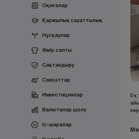
Оқиғалар
Қаржылық сауаттылық
Нұсқаулар
Өмір салты
Сақтандыру
Саяхаттар
Инвестициялар
Ең 
айы
Валюталар шолу
көр
Іс-шаралар
Ма