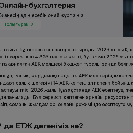
Онлайн-бухгалтерия
Бизнесіңіздің есебін оңай жүргізіңіз!
Толығырақ
 сайын бұл көрсеткіш өзгеріп отырады. 2026 жылы Қа
птік көрсеткіш
4 325
теңгеге жетті, бұл сома 2026 жылғы
ға арналған АЕК мөлшері бюджет туралы заңда белгіле
ппұл, салық, жәрдемақы әдетте АЕК мөлшерінде көрсет
ндарт салық шегерімі 14 АЕК-ке тең, ал патент бойы
 аспауы тиіс. 2026 жылы Қазақстанда АЕК есептеуді же
даланылады. Бұл сервисті көптеген арнайы ресурстан 
ізіп, соманы жылдам әрі онлайн режимінде есептеуге мүм
-да ЕТЖ дегеніміз не?