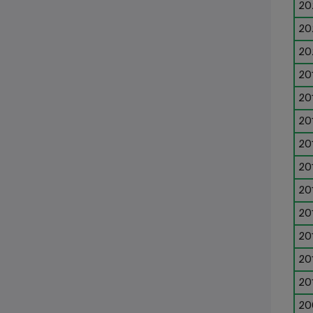
20
20
20
20
20
20
20
20
20
20
20
20
20
20