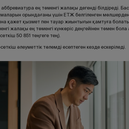
 аббревиатура ең төменгі жалақы дегенді білдіреді. Б
маларын орындағаны үшін ЕТЖ белгіленген мөлшерден
на қажет қызмет пен тауар жиынтығын қамтуға болаты
енгі жалақы ең төменгі күнкөріс деңгейінен төмен бол
рсеткіш
50 851
теңгеге тең).
сеткіш әлеуметтік төлемді есептеген кезде ескеріледі.