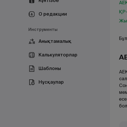
Күнтізбе
АЕ
ҚР-
О редакции
Жы
Инструменты
Бұл
Анықтамалық
Калькуляторлар
АЕ
Шаблоны
АЕК
сал
Нұсқаулар
Сон
мем
есе
бол