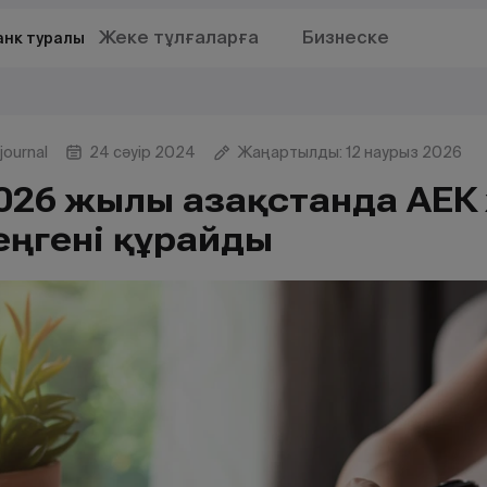
Жеке тұлғаларға
Бизнеске
анк туралы
journal
24 сәуір 2024
Жаңартылды: 12 наурыз 2026
026 жылы Қазақстанда АЕК
еңгені құрайды