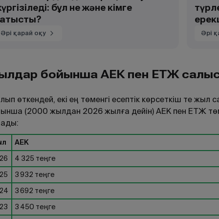
үргізіледі: бұл не және кімге
түрл
атысты?
ерек
Әрі қарай оқу
Әрі қ
ылдар бойынша АЕК пен ЕТЖ салы
лып өткендей, екі ең төменгі есептік көрсеткіш те жыл
ынша (2000 жылдан 2026 жылға дейін) АЕК пен ЕТЖ төм
лады:
ыл
АЕК
26
4 325 теңге
25
3 932 теңге
24
3 692 теңге
23
3 450 теңге