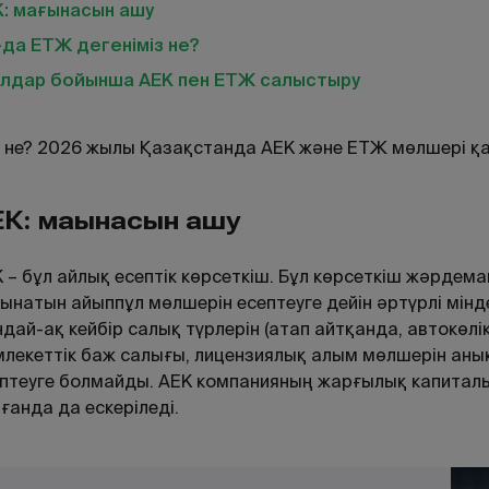
К: мағынасын ашу
да ЕТЖ дегеніміз не?
лдар бойынша АЕК пен ЕТЖ салыстыру
 не? 2026 жылы Қазақстанда АЕК және ЕТЖ мөлшері қ
К: мағынасын ашу
 – бұл айлық есептік көрсеткіш. Бұл көрсеткіш жәрдем
ынатын айыппұл мөлшерін есептеуге дейін әртүрлі мінд
дай-ақ кейбір салық түрлерін (атап айтқанда, автокөлі
лекеттік баж салығы, лицензиялық алым мөлшерін анық
птеуге болмайды. АЕК компанияның жарғылық капиталы
ғанда да ескеріледі.