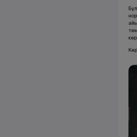
Бұл
нор
айы
төм
кө
Көр