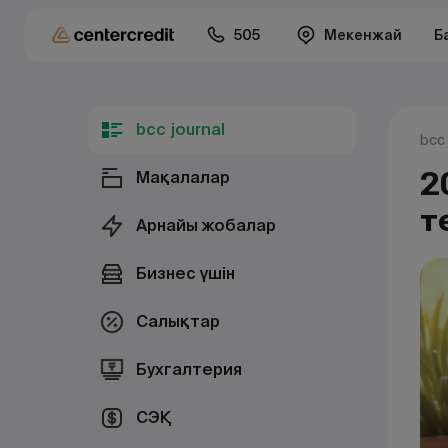
505
Мекенжай
Б
bcc journal
bcc 
2
Мақалалар
т
Арнайы жобалар
Бизнес үшін
Салықтар
Бухгалтерия
СЭҚ