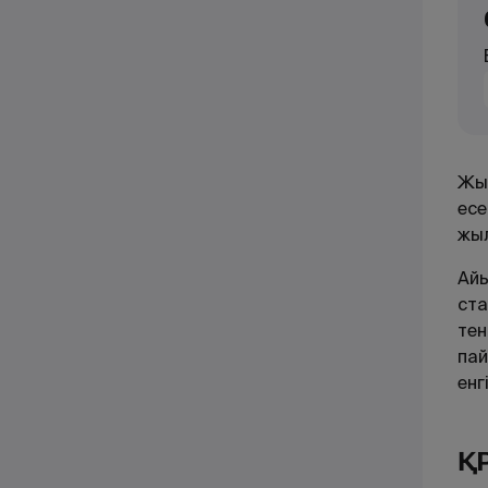
Жыл
есе
жыл
Айы
ста
тен
пай
енг
ҚР