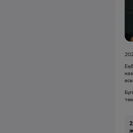
20
Еңб
наз
еск
Бүг
төм
2
ж