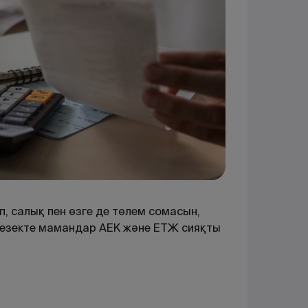
п, салық пен өзге де төлем сомасын,
 кезекте мамандар АЕК және ЕТЖ сияқты