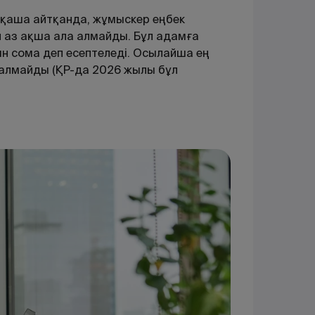
асқаша айтқанда, жұмыскер еңбек
 аз ақша ала алмайды. Бұл адамға
н сома деп есептеледі. Осылайша ең
а алмайды (ҚР-да 2026 жылы бұл