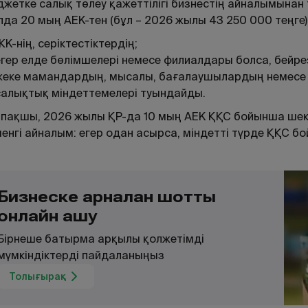
жетке салық төлеу қажеттілігі бизнестің айналымынан
да 20 мың АЕК-тен (бұл – 2026 жылы 43 250 000 теңге)
К-нің, серіктестіктердің;
егер елде бөлімшелері немесе филиалдары болса, бейр
жеке мамандардың, мысалы, бағалаушылардың немесе
салықтық міндеттемелері туындайды.
пақшы, 2026 жылы ҚР-да 10 мың АЕК ҚҚС бойынша шекті
енгі айналым: егер одан асырса, міндетті түрде ҚҚС бо
Бизнеске арналған шотты
онлайн ашу
Бірнеше батырма арқылы қолжетімді
мүмкіндіктерді пайдаланыңыз
Толығырақ