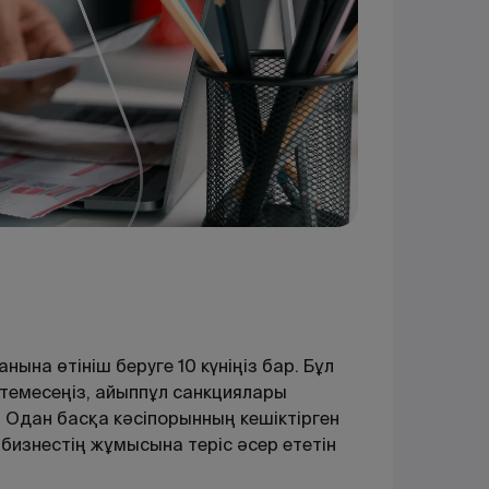
нына өтініш беруге 10 күніңіз бар. Бұл
стемесеңіз, айыппұл санкциялары
. Одан басқа кәсіпорынның кешіктірген
 бизнестің жұмысына теріс әсер ететін