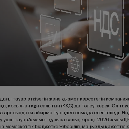
дағы тауар өткізетін және қызмет көрсететін компания
қа, қосылған құн салығын (ҚҚС) да төлеуі керек. Ол та
а арасындағы айырма түріндегі сомада есептеледі. Ө
у үшін тауар/қызмет құнына салық кіреді. 2026 жылы Қ
а мемлекеттік бюджетке жіберіліп, маңызды қажеттілі