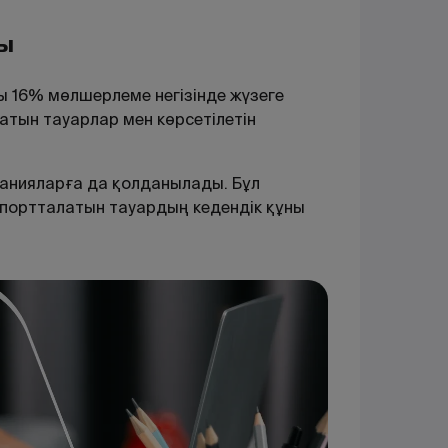
ды
ы 16% мөлшерлеме негізінде жүзеге
тын тауарлар мен көрсетілетін
анияларға да қолданылады. Бұл
портталатын тауардың кедендік құны