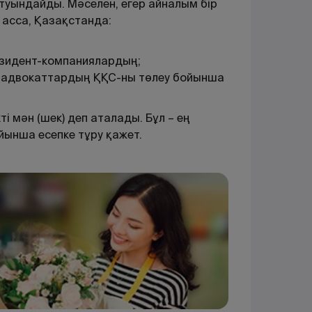
 туындайды. Мәселен, егер айналым бір
 асса, Қазақстанда:
езидент-компаниялардың;
 адвокаттардың ҚҚС-ны төлеу бойынша
 мән (шек) деп аталады. Бұл – ең
йынша есепке тұру қажет.