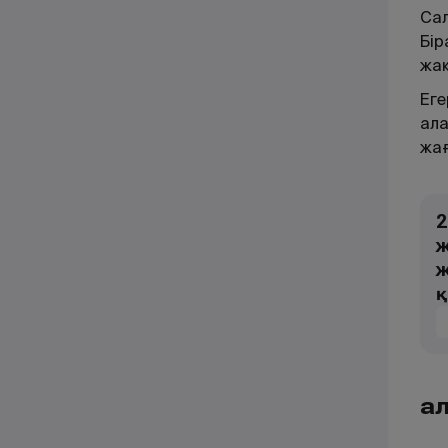
Сал
Бір
жа
Еге
ала
жағ
2
ж
ж
қ
Қа