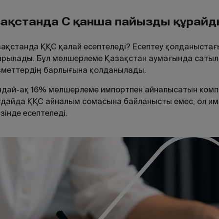
зақстанда ҚҚС қанша пайызды құрай
ақстанда ҚҚС қалай есептеледі? Есептеу қолданыстағ
рылады. Бұл мөлшерлеме Қазақстан аумағында сатыла
зметтердің барлығына қолданылады.
дай-ақ 16% мөлшерлеме импортпен айналысатын комп
дайда ҚҚС айналым сомасына байланысты емес, ол им
ізінде есептеледі.