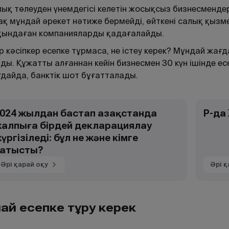
ық төлеуден үнемдегісі келетін жосықсыз бизнесменд
ақ мұндай әрекет нәтиже бермейді, өйткені салық қыз
қындаған компанияларды қадағалайды.
р кәсіпкер есепке тұрмаса, не істеу керек? Мұндай жа
ды. Құжатты алғаннан кейін бизнесмен 30 күн ішінде ес
дайда, банктік шот бұғатталады.
024 жылдан бастап Қазақстанда
ҚР-д
алпыға бірдей декларациялау
үргізіледі: бұл не және кімге
атысты?
Әрі қарай оқу
Әрі қ
лай есепке тұру керек