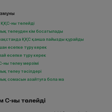
змұны
 ҚҚС-ны төлейді
лық төлеуден кім босатылады
зақстанда ҚҚС қанша пайызды құрайды
шан есепке тұру керек
ай есепке тұру керек
-ны төлеу мерзімі
ық төлеу тәсілдері
лық сомасын азайтуға бола ма
м ҚҚС-ны төлейді