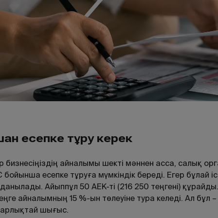
шан есепке тұру керек
р бизнесіңіздің айналымы шекті мәннен асса, салық орга
 бойынша есепке тұруға мүмкіндік береді. Егер бұлай і
данылады. Айыппұл 50 АЕК-ті (
216 250
теңгені) құрайды
еңге айналымның 15 %-ын төлеуіне тура келеді. Ал бұл –
тарлықтай шығыс.