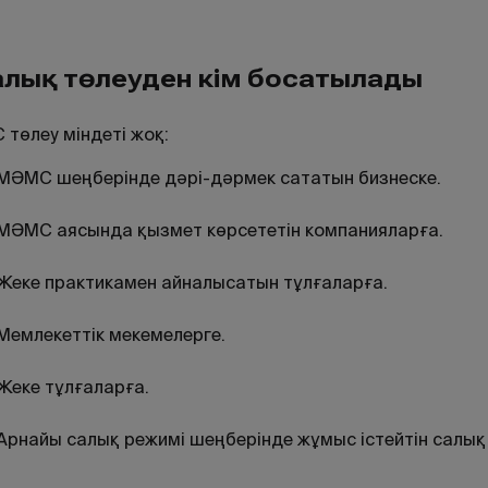
алық төлеуден кім босатылады
 төлеу міндеті жоқ:
МӘМС шеңберінде дәрі-дәрмек сататын бизнеске.
МӘМС аясында қызмет көрсететін компанияларға.
Жеке практикамен айналысатын тұлғаларға.
Мемлекеттік мекемелерге.
Жеке тұлғаларға.
Арнайы салық режимі шеңберінде жұмыс істейтін салық 