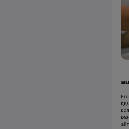
Қа
Еге
ҚҚС
қол
кез
ай