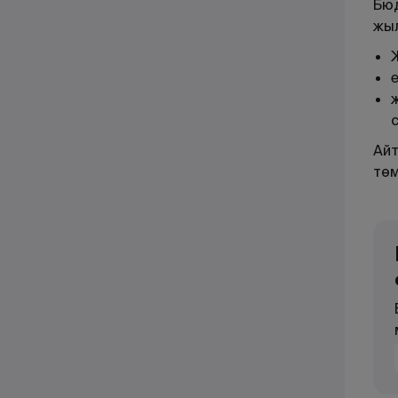
Бюд
жыл
Ж
Айт
төм