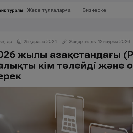
Жеке тұлғаларға
Бизнеске
анк туралы
ықтар
25 қараша 2024
Жаңартылды: 12 наурыз 2026
026 жылы Қазақстандағы (ҚР) 
алықты кім төлейді және 
ерек