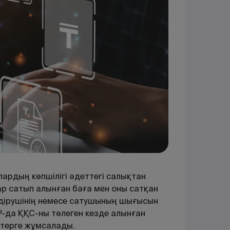
лардың көпшілігі әдеттегі салықтан
уар сатып алынған баға мен оны сатқан
ндірушінің немесе сатушының шығысын
Р-да ҚҚС-ны төлеген кезде алынған
ктерге жұмсалады.