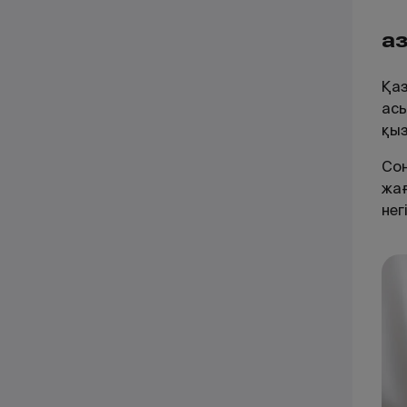
Қа
Қаз
асы
қы
Сон
жағ
нег