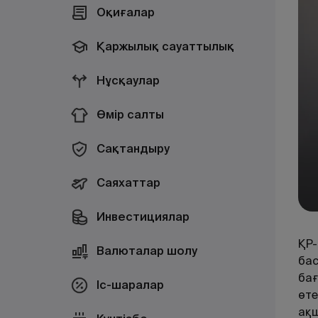
Оқиғалар
Қаржылық сауаттылық
Нұсқаулар
Өмір салты
Сақтандыру
Саяхаттар
Инвестициялар
ҚР-
Валюталар шолу
бас
бағ
Іс-шаралар
өте
ақш