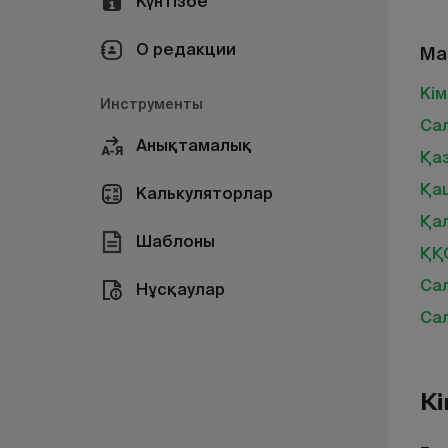
Күнтізбе
О редакции
Ма
Кім
Инструменты
Са
Анықтамалық
Қа
Қа
Калькуляторлар
Қал
Шаблоны
ҚҚС
Сал
Нұсқаулар
Са
Кі