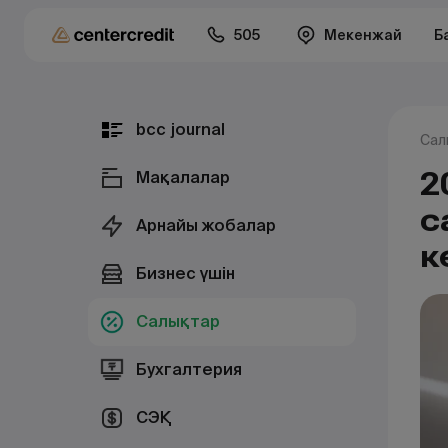
505
Мекенжай
Б
bcc journal
Сал
2
Мақалалар
с
Арнайы жобалар
к
Бизнес үшін
Салықтар
Бухгалтерия
СЭҚ