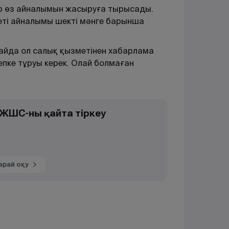
ер өз айналымын жасыруға тырысады.
меті айналымы шекті мәнге барынша
ғдайда ол салық қызметінен хабарлама
епке тұруы керек. Олай болмаған
а ЖШС-ны қайта тіркеу
арай оқу