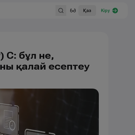
Қаз
Кіру
ҚҚС: бұл не,
оны қалай есептеу