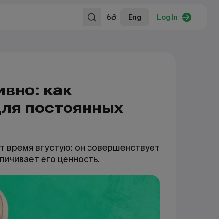
Eng
Log In
ивно: как
для постоянных
т время впустую: он совершенствует
личивает его ценность.