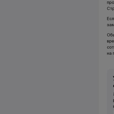
про
Стр
Есл
зам
Обы
вре
сот
на 