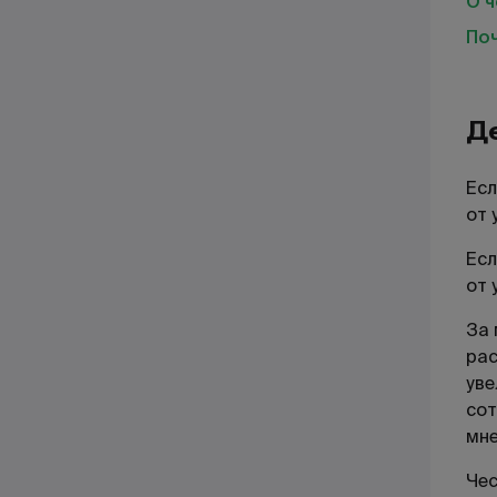
О 
По
Д
Есл
от 
Есл
от 
За 
рас
уве
сот
мне
Чес