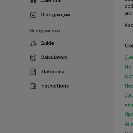
Calendar
соб
уве
О редакции
Как
Инструменты
Guide
Co
Calculators
Де
Не
Шаблоны
Об
Instructions
По
Дв
«Уп
Пр
Ан