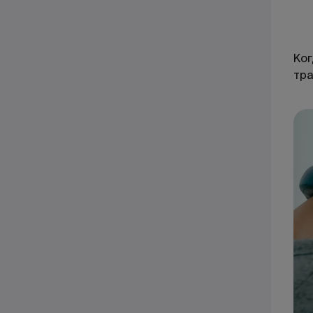
Ког
тра