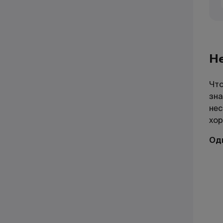
Н
Что
зна
нес
хор
Од