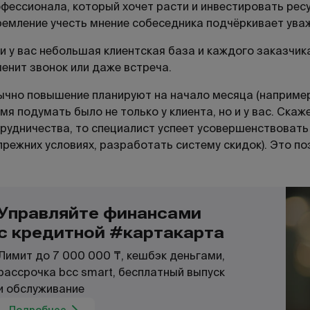
фессионала, который хочет расти и инвестировать рес
емление учесть мнение собеседника подчёркивает ува
и у вас небольшая клиентская база и каждого заказчика
енит звонок или даже встреча.
чно повышение планируют на начало месяца (например, 
мя подумать было не только у клиента, но и у вас. Скаж
рудничества, то специалист успеет усовершенствовать
прежних условиях, разработать систему скидок). Это поз
Управляйте финансами
с кредитной #картакарта
Лимит до 7 000 000 ₸, кешбэк деньгами,
рассрочка bcc smart, бесплатный выпуск
и обслуживание