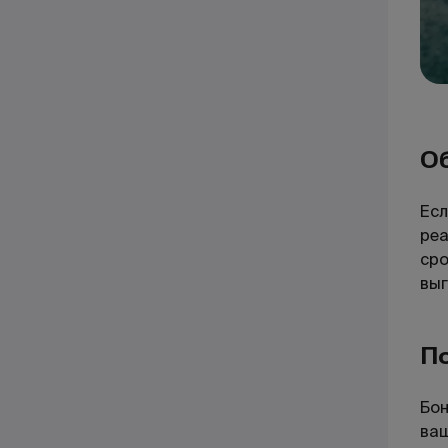
О
Есл
реа
сро
выг
П
Бон
ваш