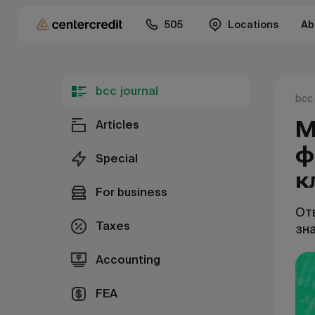
505
Locations
Ab
bcc journal
bcc 
М
Articles
ф
Special
к
For business
От
Taxes
зна
Accounting
FEA