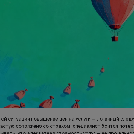
той ситуации повышение цен на услуги — логичный сле
астую сопряжено со страхом: специалист боится потер
ывать, что адекватная стоимость услуг — не про алчно