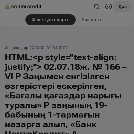
Қаз
Жеке тұлғаларға
Бизнеске
Жаңалықтар 2023-10-02 04:17:52
HTML:<p style="text-align:
justify;"> 02.07.18ж. № 166 –
VI ҚР Заңымен енгізілген
өзгерістері ескерілген,
«Бағалы қағаздар нарығы
туралы» ҚР заңының 19-
бабының 1-тармағын
назарға алып, «Банк
ЦентрКредит» АҚ