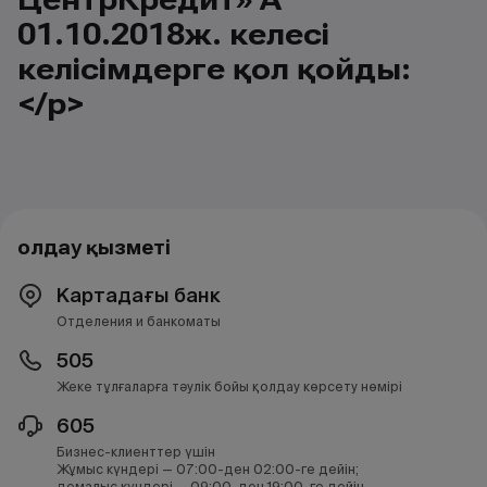
01.10.2018ж. келесі
келісімдерге қол қойды:
</p>
Қолдау қызметі
Картадағы банк
Отделения и банкоматы
505
Жеке тұлғаларға тәулік бойы қолдау көрсету нөмірі
605
Бизнес-клиенттер үшін
Жұмыс күндері — 07:00-ден 02:00-ге дейін;
демалыс күндері — 09:00-ден 19:00-ге дейін