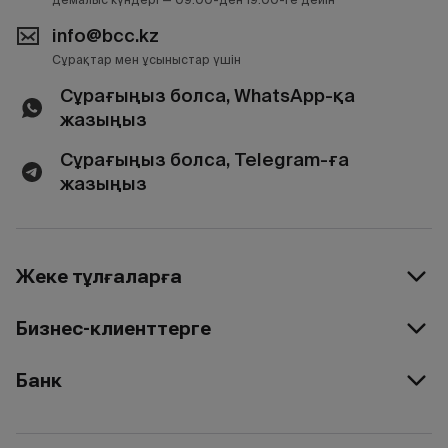
info@bcc.kz
Сұрақтар мен ұсыныстар үшін
Сұрағыңыз болса, WhatsApp-қа
жазыңыз
Сұрағыңыз болса, Telegram-ға
жазыңыз
Жеке тұлғаларға
Бизнес-клиенттерге
Банк