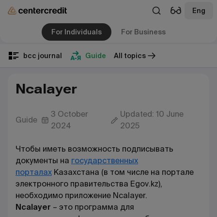
Eng
For Individuals
For Business
bcc journal
Guide
All topics
Ncalayer
3 October
Updated: 10 June
Guide
2024
2025
Чтобы иметь возможность подписывать
документы на
государственных
порталах
Казахстана (в том числе на портале
электронного правительства
Egov
.
kz
),
необходимо приложение
N
calayer.
N
calayer
– это программа для