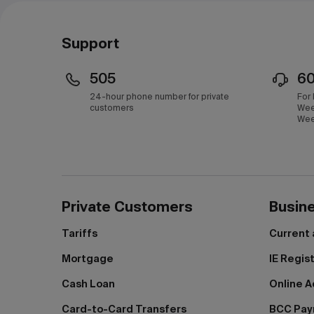
Support
505
6
24-hour phone number for private
For
customers
Wee
Wee
Private Customers
Busin
Tariffs
Current
Mortgage
IE Regis
Cash Loan
Online A
Card-to-Card Transfers
BCC Pa