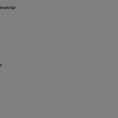
inancial
h
f