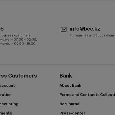
05
info@bcc.kz
 business customers
For Inquiries and Suggestions
kdays — 07:00 - 02:00;
kends — 09:00 - 19:00;
ess Customers
Bank
 account
About Bank
tration
Forms and Contracts Collect
ccounting
bcc journal
yments
Press-center