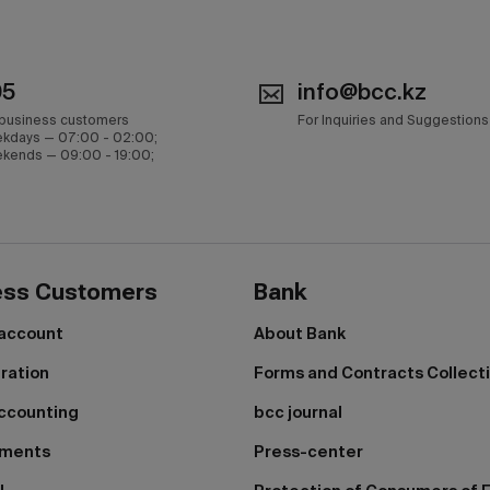
05
info@bcc.kz
 business customers
For Inquiries and Suggestions
kdays — 07:00 - 02:00;
kends — 09:00 - 19:00;
ess Customers
Bank
 account
About Bank
tration
Forms and Contracts Collect
ccounting
bcc journal
yments
Press-center