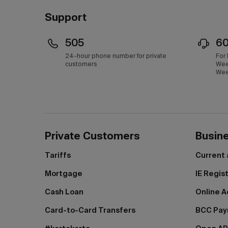
Support
505
6
24-hour phone number for private
For
customers
Wee
Wee
Private Customers
Busin
Tariffs
Current
Mortgage
IE Regis
Cash Loan
Online A
Card-to-Card Transfers
BCC Pa