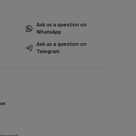
Ask us a question on
WhatsApp
Ask us a question on
Telegram
ion