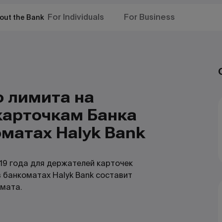
For Individuals
For Business
out the Bank
о лимита на
карточкам Банка
матах Halyk Bank
019 года для держателей карточек
в банкоматах Halyk Bank составит
омата.