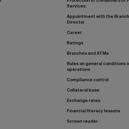
I
Protection of Consumers of F
Services
Appointment with the Branc
Director
Career
Ratings
Branches and ATMs
Rules on general conditions o
operations
Compliance control
Collateral base
Exchange rates
Financial literacy lessons
Screen reader