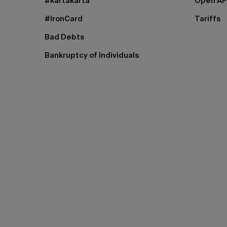
#kartakarta
Open AP
#IronCard
Tariffs
Bad Debts
Bankruptcy of Individuals