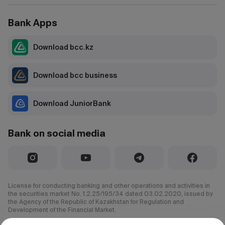
Bank Apps
Download bcc.kz
Download bcc business
Download JuniorBank
Bank on social media
License for conducting banking and other operations and activities in
the securities market No. 1.2.25/195/34 dated 03.02.2020, issued by
the Agency of the Republic of Kazakhstan for Regulation and
Development of the Financial Market.
© 2000–2026 JSC CenterCredit Bank