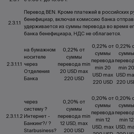
Перевод BEN. Кроме платежей в российских р
бенефициар, включая комиссию банка отправ
2.3.1.1
удерживается из суммы перевода во время ег
банка бенефициара, НДС не облагается.
0,22% от
0,22% 
на бумажном
0,22% от
суммы
сумм
носителе
суммы
перевода
перево
2.3.1.1.1
через
перевода min
min 20
min 2
Отделения
20 USD max
USD max
USD ma
Банка
220 USD
220 USD
220 US
0,20% от
0,20% 
через
0,20% от
суммы
сумм
систему ?
суммы
перевода
перево
2.3.1.1.2
Интернет -
перевода min
min 12
min 12
Банкинг?/ ?
12 USD, max
USD, max
USD, m
Starbusiness?
200 USD