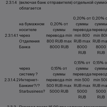
2.3.1.4
(включая банк отправителя) отдельной суммо
облагается
0,20% от
0,20% 
на бумажном
0,20% от
суммы
сумм
носителе
суммы
перевода
перево
2.3.1.4.1
через
перевода min
min 800
min 80
Отделения
800 RUB max
RUB max
RUB ma
Банка
8000 RUB
8000
8000
RUB
RUB
0,15% от
0,15% о
через
0,15% от
суммы
сумм
систему ?
суммы
перевода
перево
2.3.1.4.2
Интернет-
перевода min
min 500
min 50
Банкинг?/?
500 RUB max
RUB max
RUB ma
Starbusiness?
5000 RUB
5000
5000
RUB
RUB