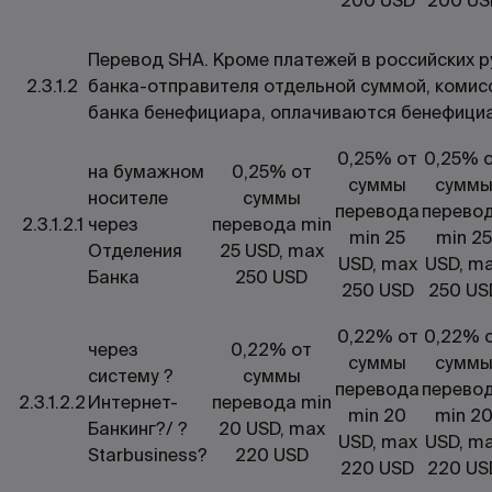
200 USD
200 US
Перевод SHA. Кроме платежей в российских 
2.3.1.2
банка-отправителя отдельной суммой, комис
банка бенефициара, оплачиваются бенефици
0,25% от
0,25% 
на бумажном
0,25% от
суммы
сумм
носителе
суммы
перевода
перево
2.3.1.2.1
через
перевода min
min 25
min 25
Отделения
25 USD, max
USD, max
USD, m
Банка
250 USD
250 USD
250 US
0,22% от
0,22% 
через
0,22% от
суммы
сумм
систему ?
суммы
перевода
перево
2.3.1.2.2
Интернет-
перевода min
min 20
min 2
Банкинг?/ ?
20 USD, max
USD, max
USD, m
Starbusiness?
220 USD
220 USD
220 US