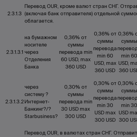
Перевод OUR, кроме валют стран СНГ. Отпра
2.3.1.3
(включая банк отправителя) отдельной суммо
облагается.
0,36% от
0,36% 
на бумажном
0,36% от
суммы
сумм
носителе
суммы
перевода
перево
2.3.1.3.1
через
перевода min
min 60
min 6
Отделения
60 USD, max
USD, max
USD, m
Банка
360 USD
360 USD
360 US
0,30% от
0,30% 
через
0,30% от
суммы
сумм
систему ?
суммы
перевода
перево
2.3.1.3.2
Интернет-
перевода min
min 30
min 3
Банкинг?/?
30 USD max
USD max
USD ma
Starbusiness?
300 USD
300 USD
300 US
Перевод OUR, в валютах стран СНГ. Отправит