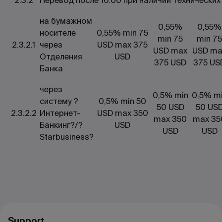
2.3.2
Перевод после 16.00 при наличии технически
на бумажном
0,55%
0,55%
носителе
0,55% min 75
min 75
min 75
2.3.2.1
через
USD max 375
USD max
USD ma
Отделения
USD
375 USD
375 US
Банка
через
0,5% min
0,5% m
систему ?
0,5% min 50
50 USD
50 US
2.3.2.2
Интернет-
USD max 350
max 350
max 35
Банкинг?/?
USD
USD
USD
Starbusiness?
Support