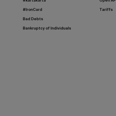
#kartakarta
Open AP
#IronCard
Tariffs
Bad Debts
Bankruptcy of Individuals