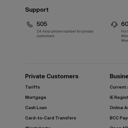
Support
505
6
24-hour phone number for private
For
customers
Wee
Wee
Private Customers
Busin
Tariffs
Current
Mortgage
IE Regis
Cash Loan
Online A
Card-to-Card Transfers
BCC Pa