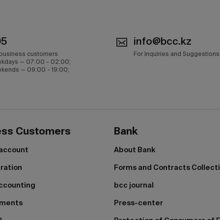
05
info@bcc.kz
 business customers
For Inquiries and Suggestions
kdays — 07:00 - 02:00;
kends — 09:00 - 19:00;
ess Customers
Bank
 account
About Bank
tration
Forms and Contracts Collect
ccounting
bcc journal
yments
Press-center