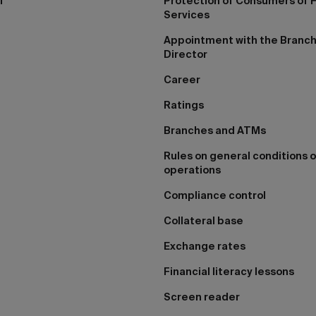
I
Protection of Consumers of F
Services
Appointment with the Branc
Director
Career
Ratings
Branches and ATMs
Rules on general conditions o
operations
Compliance control
Collateral base
Exchange rates
Financial literacy lessons
Screen reader