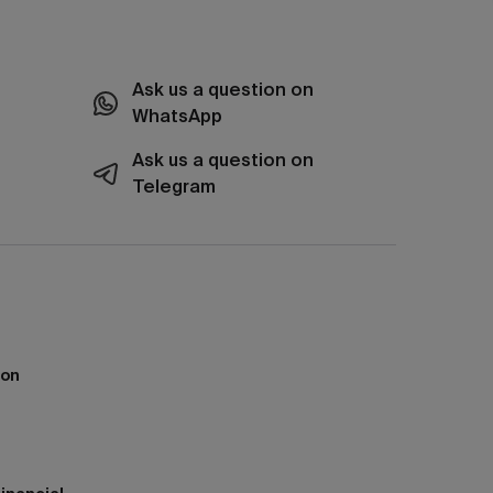
Ask us a question on
WhatsApp
Ask us a question on
Telegram
ion