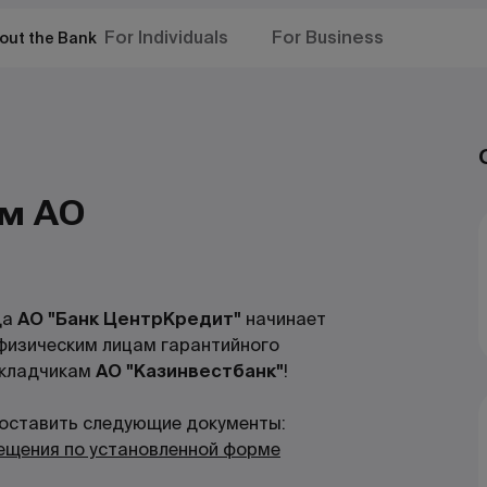
For Individuals
For Business
out the Bank
м АО
да
АО "Банк ЦентрКредит"
начинает
 физическим лицам гарантийного
вкладчикам
АО "Казинвестбанк"
!
доставить следующие документы:
мещения по установленной форме