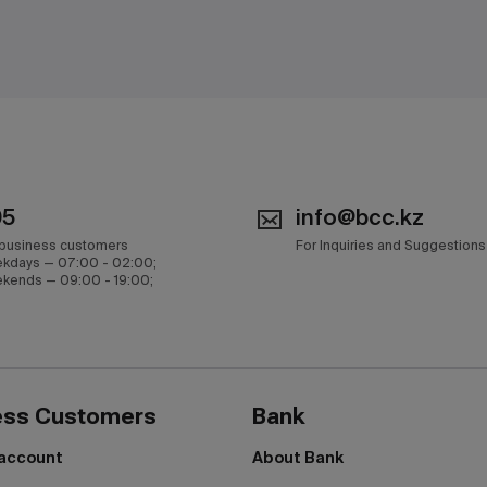
05
info@bcc.kz
 business customers
For Inquiries and Suggestions
kdays — 07:00 - 02:00;
kends — 09:00 - 19:00;
ess Customers
Bank
 account
About Bank