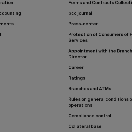
tration
Forms and Contracts Collect
ccounting
bcc journal
yments
Press-center
I
Protection of Consumers of F
Services
Appointment with the Branc
Director
Career
Ratings
Branches and ATMs
Rules on general conditions o
operations
Compliance control
Collateral base