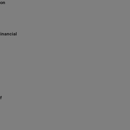
ion
inancial
h
f