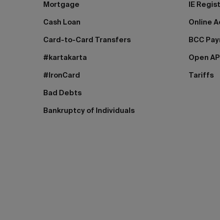
Mortgage
IE Regis
Cash Loan
Online A
Card-to-Card Transfers
BCC Pa
#kartakarta
Open AP
#IronCard
Tariffs
Bad Debts
Bankruptcy of Individuals