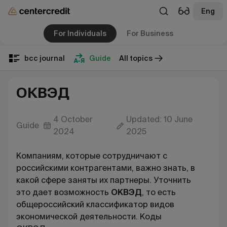
Eng
For Individuals
For Business
bcc journal
Guide
All topics
ОКВЭД
4 October
Updated: 10 June
Guide
2024
2025
Компаниям, которые сотрудничают с
российскими контрагентами, важно знать, в
какой сфере заняты их партнеры. Уточнить
э
то
дает возможность
ОКВЭД
, то есть
общероссийский
классификатор видов
экономической деятельности
. К
оды