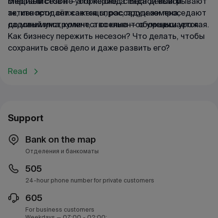
специалистов по уборке снега. Весной выигрывают
Мёртвый сезон — это период спада деловой
те, кто продаёт саженцы, рассаду и семена,
активности: снижается спрос, продажи проседают
садовый инструмент, а осенью — сборщики урожая.
до минимума, количество клиентов уменьшается.
Как бизнесу пережить несезон? Что делать, чтобы
сохранить своё дело и даже развить его?
Read
Support
Bank on the map
Отделения и банкоматы
505
24-hour phone number for private customers
605
For business customers
Weekdays — 07:00 - 02:00;