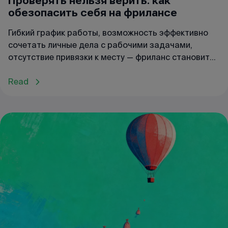
Проверять нельзя верить: как
обезопасить себя на фрилансе
Гибкий график работы, возможность эффективно
сочетать личные дела с рабочими задачами,
отсутствие привязки к месту — фриланс становится
всё более популярным. Однако у медали есть и
обратная сторона: фрилансеры, которые работают
Read
без посредников или без оформления юрлица,
подвержены рискам. Какие опасности поджидают
фрилансера? Как обезопасить себя и уменьшить
риски?