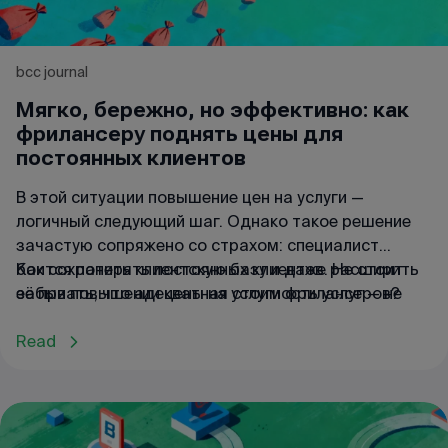
bcc journal
Мягко, бережно, но эффективно: как
фрилансеру поднять цены для
постоянных клиентов
В этой ситуации повышение цен на услуги —
логичный следующий шаг. Однако такое решение
зачастую сопряжено со страхом: специалист
боится потерять постоянных клиентов. Не стоит
Как сохранить клиентскую базу и даже расширить
забывать, что адекватная стоимость услуг — не
её при повышении цены на услуги фрилансеров?
про алчность, а про реалистичную оценку
собственного времени и экспертности. Это способ,
Read
который позволяет расти и развиваться без
увеличения количества рабочих часов.