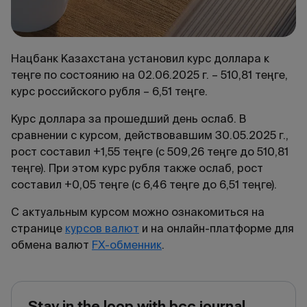
Нацбанк Казахстана установил курс доллара к
теңге по состоянию на 02.06.2025 г. – 510,81 теңге,
курс российского рубля – 6,51 теңге.
Курс доллара за прошедший день ослаб. В
сравнении с курсом, действовавшим 30.05.2025 г.,
рост составил +1,55 теңге (с 509,26 теңге до 510,81
теңге). При этом курс рубля также ослаб, рост
составил +0,05 теңге (с 6,46 теңге до 6,51 теңге).
С актуальным курсом можно ознакомиться на
странице
курсов валют
и на онлайн-платформе для
обмена валют
FX-обменник
.
Stay in the loop with bcc journal