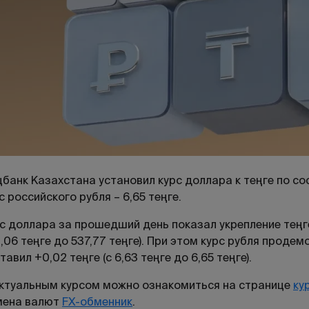
банк Казахстана установил курс доллара к теңге по сост
с российского рубля – 6,65 теңге.
с доллара за прошедший день показал укрепление теңге,
,06 теңге до 537,77 теңге). При этом курс рубля проде
тавил +0,02 теңге (с 6,63 теңге до 6,65 теңге).
ктуальным курсом можно ознакомиться на странице
ку
мена валют
FX-обменник
.