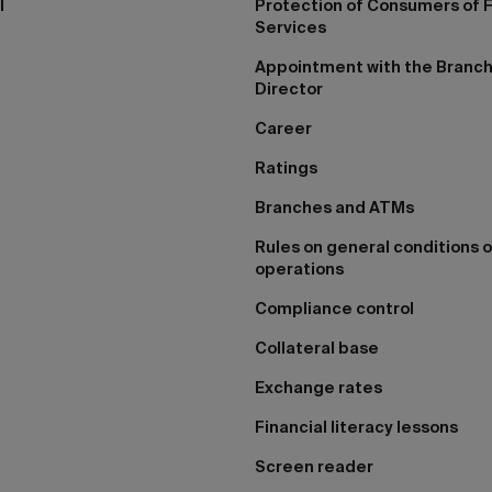
I
Protection of Consumers of F
Services
Appointment with the Branc
Director
Career
Ratings
Branches and ATMs
Rules on general conditions o
operations
Compliance control
Collateral base
Exchange rates
Financial literacy lessons
Screen reader