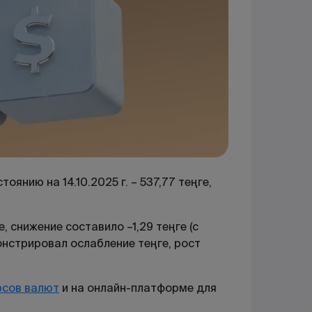
оянию на 14.10.2025 г. – 537,77 теңге,
 снижение составило –1,29 теңге (с
монстрировал ослабление теңге, рост
рсов валют
и на онлайн-платформе для