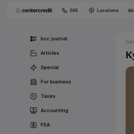
505
Locations
Ab
bcc journal
Cur
К
Articles
Special
For business
Taxes
Accounting
FEA