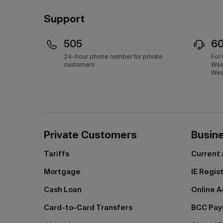
Support
505
6
24-hour phone number for private
For
customers
Wee
Wee
Private Customers
Busin
Tariffs
Current
Mortgage
IE Regis
Cash Loan
Online A
Card-to-Card Transfers
BCC Pa