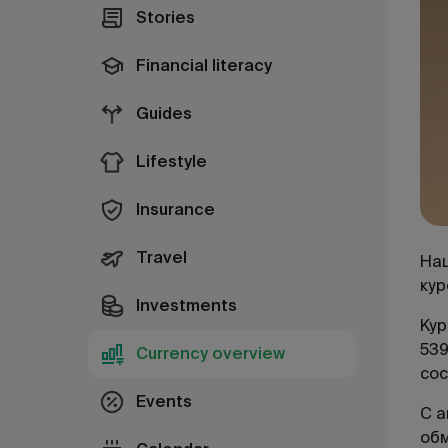
Stories
Financial literacy
Guides
Lifestyle
Insurance
Travel
Нац
кур
Investments
Кур
539
Currency overview
сос
Events
С а
об