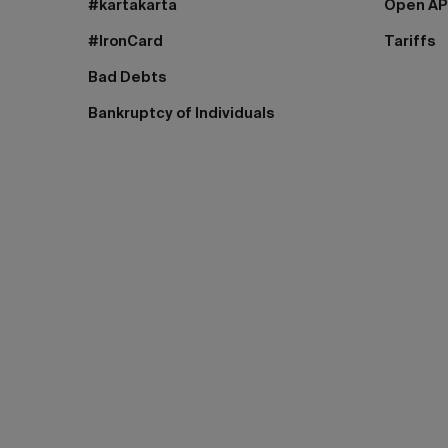
#kartakarta
Open AP
#IronCard
Tariffs
Bad Debts
Bankruptcy of Individuals