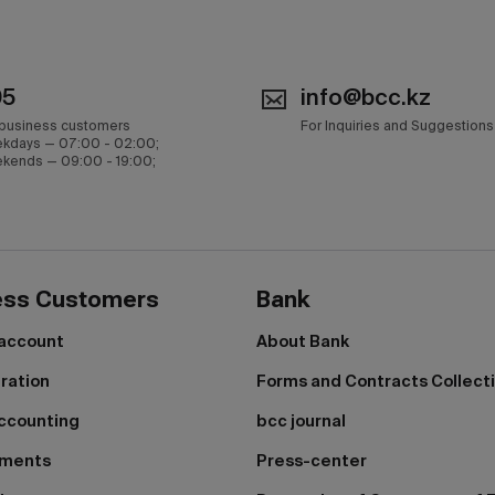
05
info@bcc.kz
 business customers
For Inquiries and Suggestions
kdays — 07:00 - 02:00;
kends — 09:00 - 19:00;
ess Customers
Bank
 account
About Bank
tration
Forms and Contracts Collect
ccounting
bcc journal
yments
Press-center