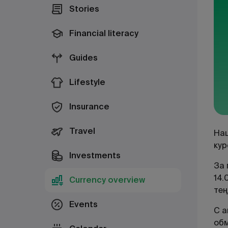
Stories
Financial literacy
Guides
Lifestyle
Insurance
Travel
Нац
кур
Investments
За 
14.
Currency overview
тең
Events
С а
об