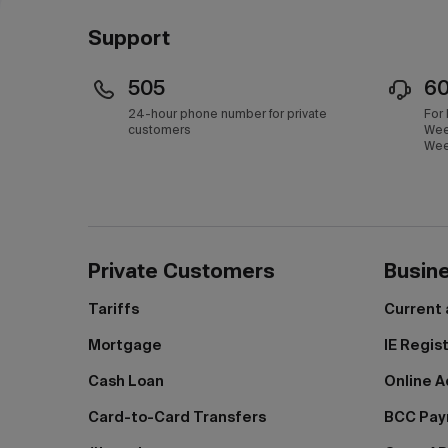
Support
505
6
24-hour phone number for private
For
customers
Wee
Wee
Private Customers
Busin
Tariffs
Current
Mortgage
IE Regis
Cash Loan
Online A
Card-to-Card Transfers
BCC Pa