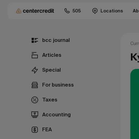
505
Locations
Ab
bcc journal
Cur
К
Articles
Special
For business
Taxes
Accounting
FEA