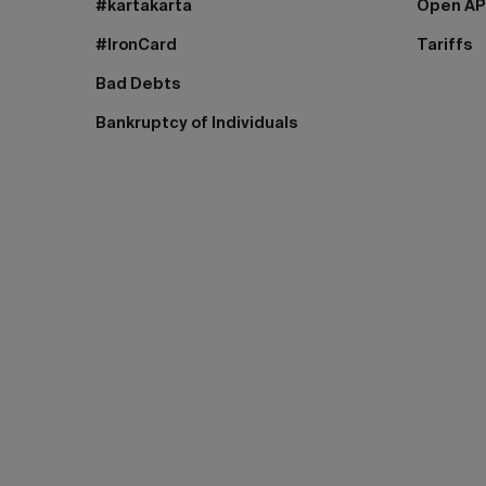
#kartakarta
Open AP
#IronCard
Tariffs
Bad Debts
Bankruptcy of Individuals