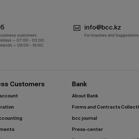
05
info@bcc.kz
 business customers
For Inquiries and Suggestions
kdays — 07:00 - 02:00;
kends — 09:00 - 19:00;
ess Customers
Bank
 account
About Bank
tration
Forms and Contracts Collect
ccounting
bcc journal
yments
Press-center