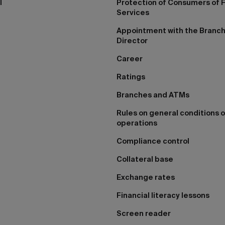
I
Protection of Consumers of F
Services
Appointment with the Branc
Director
Career
Ratings
Branches and ATMs
Rules on general conditions o
operations
Compliance control
Collateral base
Exchange rates
Financial literacy lessons
Screen reader