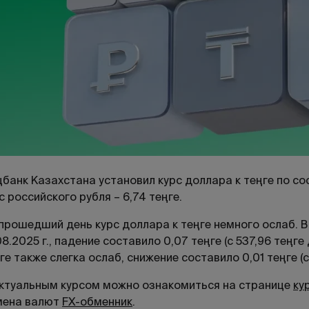
банк Казахстана установил курс доллара к теңге по сост
с российского рубля – 6,74 теңге.
прошедший день курс доллара к теңге немного ослаб. 
08.2025 г., падение составило 0,07 теңге (с 537,96 теңге
ге также слегка ослаб, снижение составило 0,01 теңге (с 
ктуальным курсом можно ознакомиться на странице
ку
мена валют
FX-обменник
.