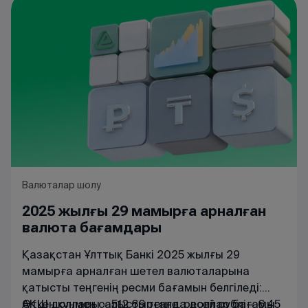
арқасында небәрі 1-3 ай ішінде өзін ақтайтын
бизнес құруға болады.
Валюталар шолу
2025 жылғы 29 мамырға арналған
валюта бағамдары
Қазақстан Ұлттық Банкі 2025 жылғы 29
мамырға арналған шетел валюталарына
қатысты теңгенің ресми бағамын белгіледі:
АҚШ доллары – 512,66 теңге, ресей рублі – 6,45
Өткен күнмен салыстырғанда доллар бағамы