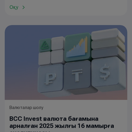
теңге).
танысуға
болады
.
Оқу
Валюталар шолу
BCC Invest валюта бағамына
арналған 2025 жылғы 16 мамырға