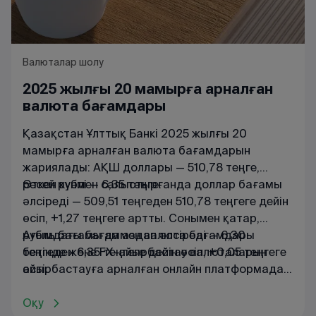
Валюталар шолу
2025 жылғы 20 мамырға арналған
валюта бағамдары
Қазақстан Ұлттық Банкі 2025 жылғы 20
мамырға арналған валюта бағамдарын
жариялады: АҚШ доллары — 510,78 теңге,
ресей рублі — 6,35 теңге.
Өткен күнмен салыстырғанда доллар бағамы
әлсіреді — 509,51 теңгеден 510,78 теңгеге дейін
өсіп, +1,27 теңгеге артты. Сонымен қатар,
рубль бағамы да аздап әлсіреді — 6,30
Ағымдағы
бағаммен
валюта
бағамдары
теңгеден 6,35 теңгеге дейін өсіп, +0,05 теңгеге
бетінде
және
FX
-
айырбастау
валюталарын
өсті.
айырбастауға
арналған
онлайн
платформада
танысуға
болады
.
Оқу