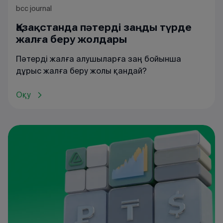
bcc journal
Қазақстанда пәтерді заңды түрде
жалға беру жолдары
Пәтерді жалға алушыларға заң бойынша
дұрыс жалға беру жолы қандай?
Оқу