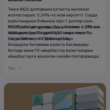
Теңге АҚШ долларына қатысты нығаюын
жалғастырып, 0,24%-ға өсім көрсетті. Сауда
қорытындысы бойынша курс 1 доллар үшін
507,75 теңгені құрады. Сауда көлемі — 230 млн
Ресей рублі де арзандады — бағамы 0,31%-ға
АҚШ доллары. Сауда барысында теңге бір
төмендеп, 1 рубль үшін 6,37 теңгеге жетті.
сәтте 506 теңгеге дейін нығайды.
Сауда көлемі — 1 735 млн рубль.
Ағымдағы
бағаммен
валюта
бағамдары
бетінде
және
FX
-
айырбастау
валюталарын
айырбастауға
арналған
онлайн
платформада
танысуға
болады
.
Оқу