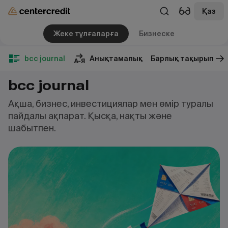
Қаз
Жеке тұлғаларға
Бизнеске
bcc journal
Анықтамалық
Барлық тақырып
bcc journal
Ақша, бизнес, инвестициялар мен өмір туралы
пайдалы ақпарат. Қысқа, нақты және
шабытпен.