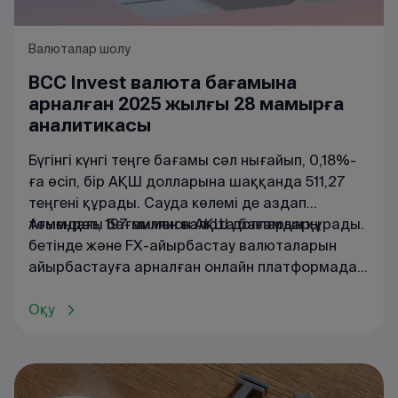
Валюталар шолу
BCC Invest валюта бағамына
арналған 2025 жылғы 28 мамырға
аналитикасы
Бүгінгі күнгі теңге бағамы сәл нығайып, 0,18%-
ға өсіп, бір АҚШ долларына шаққанда 511,27
теңгені құрады. Сауда көлемі де аздап
төмендеп, 197 миллион АҚШ долларын құрады.
Ағымдағы
бағаммен
валюта
бағамдары
бетінде
және
FX
-
айырбастау
валюталарын
айырбастауға
арналған
онлайн
платформада
танысуға
болады
.
Оқу