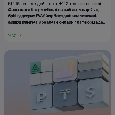
512,16 теңгеге дейін өсіп, +1,12 теңгеге өзгерді.
Сонымен қатар, рубль бағамы сәл нығайып,
Ағымдағы
бағаммен
валюта
бағамдары
6,41 теңгеден 6,39 теңгеге дейін төмендеді
бетінде
және
FX
-
айырбастау
валюталарын
(−0,02 теңге).
айырбастауға
арналған
онлайн
платформада
танысуға
болады
.
Оқу