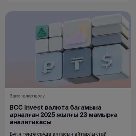
Валюталар шолу
BCC Invest валюта бағамына
арналған 2025 жылғы 23 мамырға
аналитикасы
Бүгін теңге сауда аптасын айтарлықтай