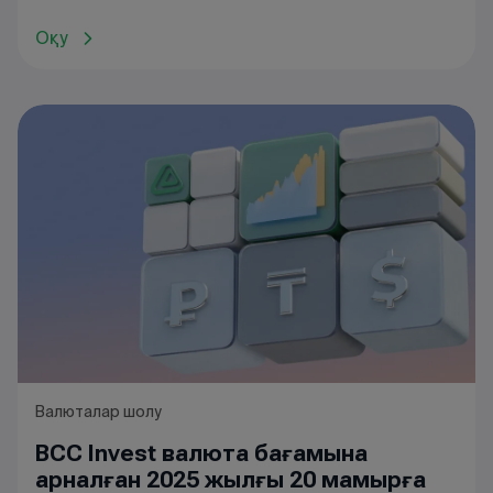
танысуға
болады
.
Оқу
Валюталар шолу
BCC Invest валюта бағамына
арналған 2025 жылғы 20 мамырға