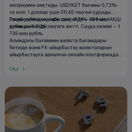
әлсіреумен аяқтады. USD/KZT бағамы 0,72%-
ға өсіп, 1 доллар үшін 511,45 теңгені құрады.
Сауда көлемі жоғары деңгейде — 396 млн АҚШ
Ресей рублі де қымбаттап, 0,31%-ға өсіп, 1
доллары болды.
рубль үшін 6,39 теңгеге жетті. Сауда көлемі — 1
735 млн рубль.
Ағымдағы
бағаммен
валюта
бағамдары
бетінде
және
FX
-
айырбастау
валюталарын
айырбастауға
арналған
онлайн
платформада
танысуға
болады
.
Оқу