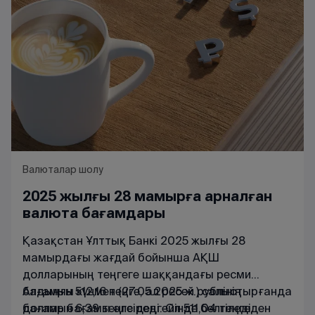
Валюталар шолу
2025 жылғы 28 мамырға арналған
валюта бағамдары
Қазақстан Ұлттық Банкі 2025 жылғы 28
мамырдағы жағдай бойынша АҚШ
долларының теңгеге шаққандағы ресми
бағамын 512,16 теңге, ал ресей рублінің
Алдыңғы күнмен (27.05.2025 ж.) салыстырғанда
бағамын 6,39 теңге деңгейінде белгіледі.
доллар бағамы әлсіреді. Ол 511,04 теңгеден