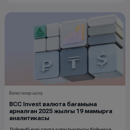
Валюталар шолу
BCC Invest валюта бағамына
арналған 2025 жылғы 19 мамырға
аналитикасы
Дүйсенбі күні сауда қорытындысы бойынша