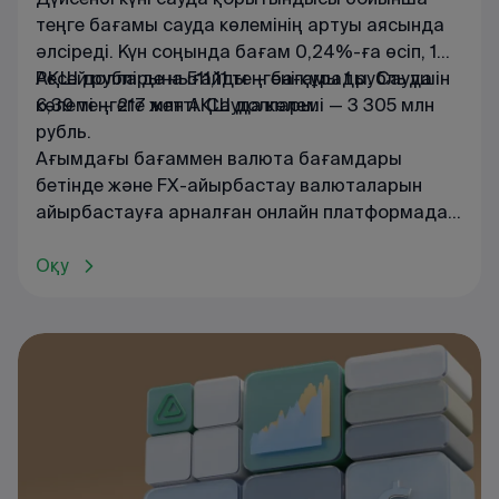
теңге бағамы сауда көлемінің артуы аясында
әлсіреді. Күн соңында бағам 0,24%-ға өсіп, 1
АҚШ долларына 511,11 теңгені құрады. Сауда
Ресей рублі де нығайды — бағамы 1 рубль үшін
көлемі — 217 млн АҚШ доллары.
6,39 теңгеге жетті. Сауда көлемі — 3 305 млн
рубль.
Ағымдағы
бағаммен
валюта
бағамдары
бетінде
және
FX
-
айырбастау
валюталарын
айырбастауға
арналған
онлайн
платформада
танысуға
болады
.
Оқу