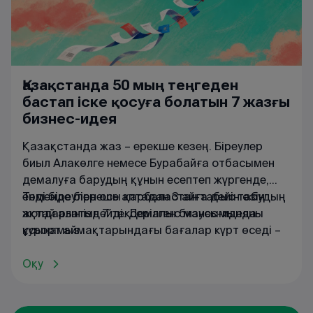
Қазақстанда 50 мың теңгеден
бастап іске қосуға болатын 7 жазғы
бизнес-идея
Қазақстанда жаз – ерекше кезең. Біреулер
биыл Алакөлге немесе Бурабайға отбасымен
демалуға барудың құнын есептеп жүргенде,
енді біреулер осы қарбаластан табыс табудың
Төменде бірнеше аптадан 3 айға дейін өзін
жолдарын іздейді. Демалыс маусымында
ақтай алатын 7 тексерілген бизнес-идеяны
курорт аймақтарындағы бағалар күрт өседі –
ұсынамыз.
тіпті Қапшағай немесе Ақтау маңындағы
қарапайым супермаркеттерде минералды
Оқу
судың бағасы шарықтайды. Іске дұрыс
көзқараспен қарасаңыз, жазғы сұраныстың