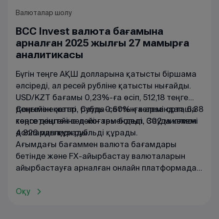
Валюталар шолу
BCC Invest валюта бағамына
арналған 2025 жылғы 27 мамырға
аналитикасы
Бүгін теңге АҚШ долларына қатысты біршама
әлсіреді, ал ресей рубліне қатысты нығайды.
USD/KZT бағамы 0,23%-ға өсіп, 512,18 теңге
деңгейіне жетті. Сауда-саттық көлемі орташа
Сонымен қатар, рубль 0,60%-ға арзандап, 6,38
көрсеткіштен сәл жоғары болып, 302 миллион
теңге деңгейіне дейін төмендеді. Сауда көлемі
долларды құрады.
4 826 миллион рубльді құрады.
Ағымдағы
бағаммен
валюта
бағамдары
бетінде
және
FX
-
айырбастау
валюталарын
айырбастауға
арналған
онлайн
платформада
танысуға
болады
.
Оқу