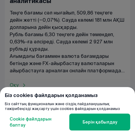
аналитикасы
Теңге бағамы сәл нығайып, 509,86 теңгеге
дейін жетті (−0,07%). Сауда көлемі 181 млн АҚШ
долларына дейін қысқарды.
Рубль бағамы 6,30 теңгеге дейін төмендеп,
0,63%-ға әлсіреді. Сауда көлемі 2 927 млн
рубльді құрады.
Ағымдағы
бағаммен
валюта
бағамдары
бетінде
және
FX
-
айырбастау
валюталарын
айырбастауға
арналған
онлайн
платформада
танысуға
болады
.
Оқу
Біз cookies файлдарын қолданамыз
Біз сайттың функционалын және сіздің пайдаланушылық
тәжірибеңізді жақсарту үшін cookies файлдарын қолданамыз
Cookie файлдарын
Бәрін қабылдау
баптау
Валюта
Басты бет
BCC club
Чат-бот
Мәзір
бағамдары