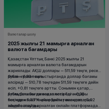
Валюталар шолу
2025 жылғы 21 мамырға арналған
валюта бағамдары
Қазақстан Ұлттық Банкі 2025 жылғы 21
мамырға арналған валюта бағамдарын
жариялады: АҚШ доллары — 511,59 теңге, ресей
рублі — 6,33 теңге.
Өткен күнмен салыстырғанда доллар бағамы
әлсіреді — 510,78 теңгеден 511,59 теңгеге дейін
өсіп, +0,81 теңгеге артты. Сонымен қатар,
рубль бағамы да аздап әлсіреді — 6,35
Ағымдағы
бағаммен
валюта
бағамдары
теңгеден 6,33 теңгеге дейін төмендеп, −0,02
бетінде
және
FX
-
айырбастау
валюталарын
теңгеге азайды.
айырбастауға
арналған
онлайн
платформада