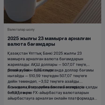
Валюталар шолу
2025 жылғы 23 мамырға арналған
валюта бағамдары
Қазақстан Ұлттық Банкі 2025 жылғы 23
мамырға арналған валюта бағамдарын
жариялады: АҚШ доллары — 507,07 теңге,
ресей рублі — 6,37 теңге.
Өткен күнмен салыстырғанда доллар бағамы
нығайды — 510,59 теңгеден 507,07 теңгеге
дейін төмендеп, −3,52 теңгеге азайды.
Сонымен қатар, рубль бағамы өзгеріссіз қалды
Ағымдағы
бағаммен
валюта
бағамдары
— 6,37 теңге.
бетінде
және
FX
-
айырбастау
валюталарын
айырбастауға
арналған
онлайн
платформада
танысуға
болады
.