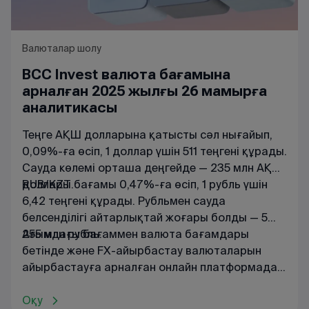
Валюталар шолу
BCC Invest валюта бағамына
арналған 2025 жылғы 26 мамырға
аналитикасы
Теңге АҚШ долларына қатысты сәл нығайып,
0,09%-ға өсіп, 1 доллар үшін 511 теңгені құрады.
Сауда көлемі орташа деңгейде — 235 млн АҚШ
доллары.
RUB/KZT бағамы 0,47%-ға өсіп, 1 рубль үшін
6,42 теңгені құрады. Рубльмен сауда
белсенділігі айтарлықтай жоғары болды — 5
255 млн рубль.
Ағымдағы
бағаммен
валюта
бағамдары
бетінде
және
FX
-
айырбастау
валюталарын
айырбастауға
арналған
онлайн
платформада
танысуға
болады
.
Оқу