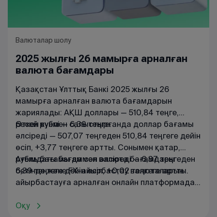
Валюталар шолу
2025 жылғы 26 мамырға арналған
валюта бағамдары
Қазақстан Ұлттық Банкі 2025 жылғы 26
мамырға арналған валюта бағамдарын
жариялады: АҚШ доллары — 510,84 теңге,
ресей рублі — 6,39 теңге.
Өткен күнмен салыстырғанда доллар бағамы
әлсіреді — 507,07 теңгеден 510,84 теңгеге дейін
өсіп, +3,77 теңгеге артты. Сонымен қатар,
рубль бағамы да сәл әлсіреді — 6,37 теңгеден
Ағымдағы
бағаммен
валюта
бағамдары
6,39 теңгеге дейін өсіп, +0,02 теңгеге артты.
бетінде
және
FX
-
айырбастау
валюталарын
айырбастауға
арналған
онлайн
платформада
танысуға
болады
.
Оқу