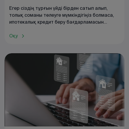
Егер сіздің тұрғын үйді бірден сатып алып,
толық соманы төлеуге мүмкіндігіңіз болмаса,
ипотекалық кредит беру бағдарламасын
қарастыруға болады. Бұл бағдарлама
жылжымайтын мүлікті кредитке сатып алып,
Оқу
оны ұзақ уақыт ішінде бөліп төлеуге мүмкіндік
береді.