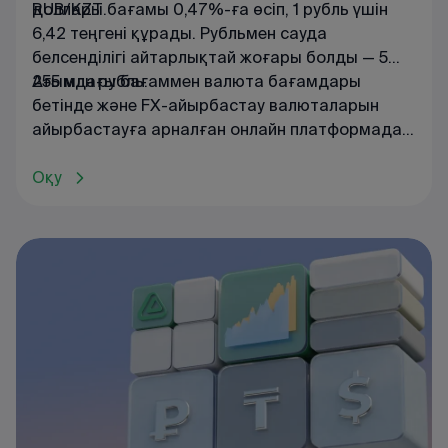
доллары.
RUB/KZT бағамы 0,47%-ға өсіп, 1 рубль үшін
6,42 теңгені құрады. Рубльмен сауда
белсенділігі айтарлықтай жоғары болды — 5
255 млн рубль.
Ағымдағы
бағаммен
валюта
бағамдары
бетінде
және
FX
-
айырбастау
валюталарын
айырбастауға
арналған
онлайн
платформада
танысуға
болады
.
Оқу