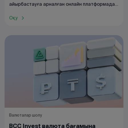
айырбастауға
арналған
онлайн
платформада
танысуға
болады
.
Оқу
Валюталар шолу
BCC Invest валюта бағамына