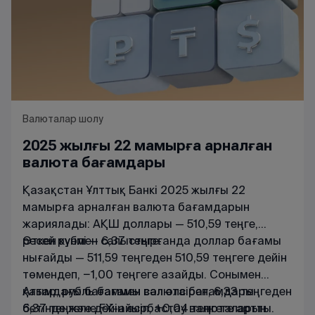
Валюталар шолу
2025 жылғы 22 мамырға арналған
валюта бағамдары
Қазақстан Ұлттық Банкі 2025 жылғы 22
мамырға арналған валюта бағамдарын
жариялады: АҚШ доллары — 510,59 теңге,
ресей рублі — 6,37 теңге.
Өткен күнмен салыстырғанда доллар бағамы
нығайды — 511,59 теңгеден 510,59 теңгеге дейін
төмендеп, −1,00 теңгеге азайды. Сонымен
қатар, рубль бағамы сәл әлсіреп, 6,33 теңгеден
Ағымдағы
бағаммен
валюта
бағамдары
6,37 теңгеге дейін өсіп, +0,04 теңгеге артты.
бетінде
және
FX
-
айырбастау
валюталарын