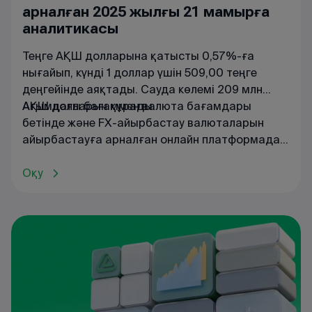
арналған 2025 жылғы 21 мамырға
аналитикасы
Теңге АҚШ долларына қатысты 0,57%-ға
нығайып, күнді 1 доллар үшін 509,00 теңге
деңгейінде аяқтады. Сауда көлемі 209 млн
АҚШ долларын құрады.
Ағымдағы
бағаммен
валюта
бағамдары
бетінде
және
FX
-
айырбастау
валюталарын
айырбастауға
арналған
онлайн
платформада
танысуға
болады
.
Оқу