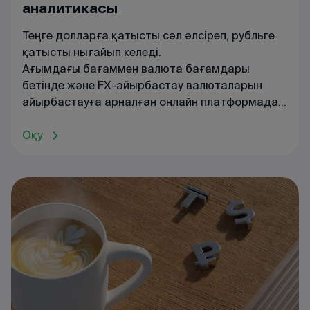
аналитикасы
Теңге долларға қатысты сәл әлсіреп, рубльге
қатысты нығайып келеді.
Ағымдағы
бағаммен
валюта
бағамдары
бетінде
және
FX
-
айырбастау
валюталарын
айырбастауға
арналған
онлайн
платформада
танысуға
болады
.
Оқу