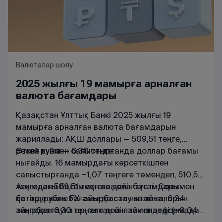
Валюталар шолу
2025 жылғы 19 мамырға арналған
валюта бағамдары
Қазақстан Ұлттық Банкі 2025 жылғы 19
мамырға арналған валюта бағамдарын
жариялады: АҚШ доллары — 509,51 теңге,
ресей рублі — 6,30 теңге.
Өткен күнмен салыстырғанда доллар бағамы
нығайды. 16 мамырдағы көрсеткішпен
салыстырғанда −1,07 теңгеге төмендеп, 510,58
теңгеден 509,51 теңгеге дейін түсті. Сонымен
Ағымдағы
бағаммен
валюта
бағамдары
қатар, рубль бағамы да сәл нығайып, 6,34
бетінде
және
FX
-
айырбастау
валюталарын
теңгеден 6,30 теңгеге дейін төмендеді (−0,04
айырбастауға
арналған
онлайн
платформада