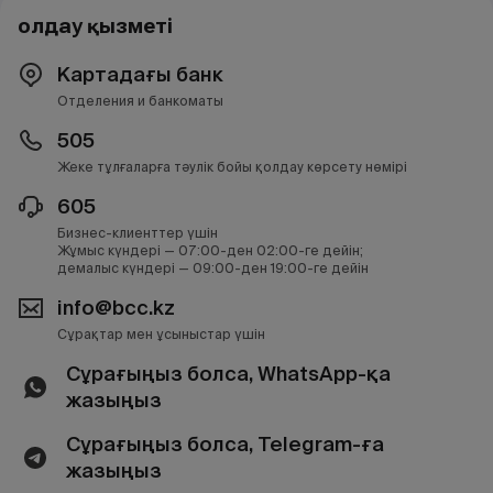
Қолдау қызметі
Картадағы банк
Отделения и банкоматы
505
Жеке тұлғаларға тәулік бойы қолдау көрсету нөмірі
605
Бизнес-клиенттер үшін
Жұмыс күндері — 07:00-ден 02:00-ге дейін;
демалыс күндері — 09:00-ден 19:00-ге дейін
info@bcc.kz
Сұрақтар мен ұсыныстар үшін
Сұрағыңыз болса, WhatsApp-қа
жазыңыз
Сұрағыңыз болса, Telegram-ға
жазыңыз