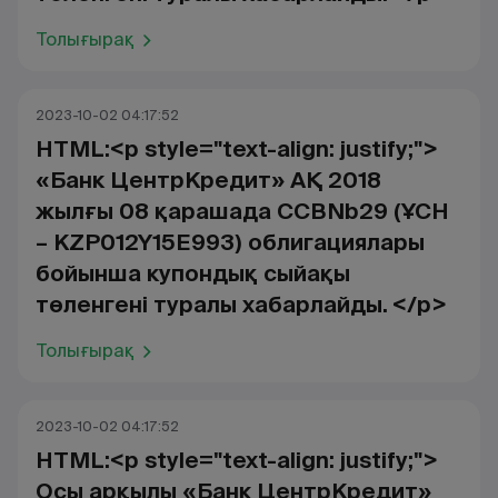
Толығырақ
2023-10-02 04:17:52
HTML:<p style="text-align: justify;">
«Банк ЦентрКредит» АҚ 2018
жылғы 08 қарашада CCBNb29 (ҰСН
– KZP012Y15E993) облигациялары
бойынша купондық сыйақы
төленгені туралы хабарлайды. </p>
Толығырақ
2023-10-02 04:17:52
HTML:<p style="text-align: justify;">
Осы арқылы «Банк ЦентрКредит»