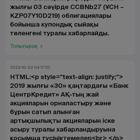
жылғы 03 сәүірде CCBNb27 (ҰСН –
KZP07Y10D219) облигациялары
бойынша купондық сыйақы
төленгені туралы хабарлайды.
Толығырақ
2023-10-02 04:17:52
HTML:<p style="text-align: justify;">
2019 жылғы «30» қаңтардағы «Банк
ЦентрКредит» АҚ-тың жай
акцияларын орналастыру және
бұрын сатып алынған
артықшылықты акцияларын іске
асыру туралы хабарландыруына
қосымша түсініктемелер<br> </p>