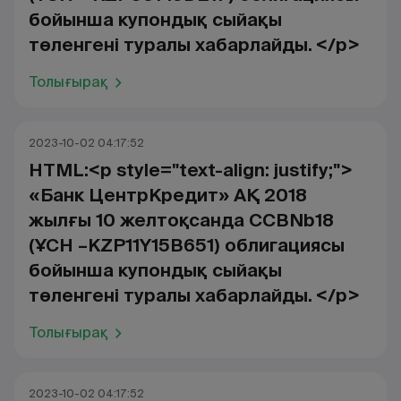
бойынша купондық сыйақы
төленгені туралы хабарлайды. </p>
Толығырақ
2023-10-02 04:17:52
HTML:<p style="text-align: justify;">
«Банк ЦентрКредит» АҚ 2018
жылғы 10 желтоқсанда CCBNb18
(ҰСН –KZP11Y15B651) облигациясы
бойынша купондық сыйақы
төленгені туралы хабарлайды. </p>
Толығырақ
2023-10-02 04:17:52