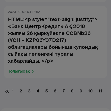
2023-10-02 04:17:52
HTML:<p style="text-align: justify;">
«Банк ЦентрКредит» АҚ 2018
жылғы 26 қыркұйекте CCBNb26
(ҰСН – KZP06Y07D217)
облигациялары бойынша купондық
сыйақы төленгені туралы
хабарлайды. </p>
Толығырақ
1
2
3
4
5
6
7
8
9
10
11
1