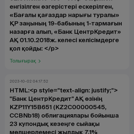
енгізілген өзгерістері ескерілген,
«Бағалы қағаздар нарығы туралы»
ҚР заңының 19-бабының 1-тармағын
назарға алып, «Банк ЦентрКредит»
АҚ 01.10.2018ж. келесі келісімдерге
қол қойды: </p>
Толығырақ
2023-10-02 04:17:52
HTML:<p style="text-align: justify;">
"Банк ЦентрКредит" АҚ өзінің
KZP11Y15B651 (KZ2C00000545,
CCBNb18) облигациялары бойынша
23 купондық кезеңге сыйақы
мөлшерлемесі жылдық 7,1%