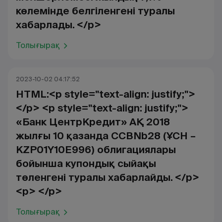
көлемінде белгіленгені туралы
хабарлады. </p>
Толығырақ
2023-10-02 04:17:52
HTML:<p style="text-align: justify;">
</p> <p style="text-align: justify;">
«Банк ЦентрКредит» АҚ 2018
жылғы 10 қазанда CCBNb28 (ҰСН –
KZP01Y10Е996) облигациялары
бойынша купондық сыйақы
төленгені туралы хабарлайды. </p>
<p> </p>
Толығырақ