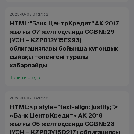
2023-10-02 04:17:52
HTML:"Банк ЦентрКредит" АҚ 2017
жылғы 07 желтоқсанда CCBNb29
(ҰСН – KZP012Y15E993)
облигациялары бойынша купондық
сыйақы төленгені туралы
хабарлайды.
Толығырақ
2023-10-02 04:17:52
HTML:<p style="text-align: justify;">
«Банк ЦентрКредит» АҚ 2018
жылғы 05 желтоқсанда CCBNb23
(ҰСН – KZP03Y15D217) облигациясы