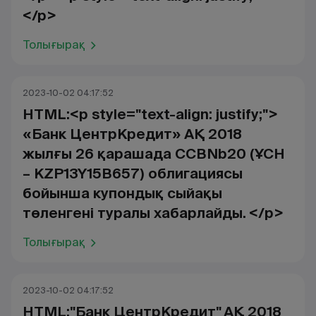
</p>
Толығырақ
2023-10-02 04:17:52
HTML:<p style="text-align: justify;">
«Банк ЦентрКредит» АҚ 2018
жылғы 26 қарашада CCBNb20 (ҰСН
– KZP13Y15B657) облигациясы
бойынша купондық сыйақы
төленгені туралы хабарлайды. </p>
Толығырақ
2023-10-02 04:17:52
HTML:"Банк ЦентрКредит" АҚ 2018