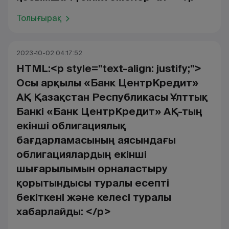
Толығырақ
2023-10-02 04:17:52
HTML:<p style="text-align: justify;">
Осы арқылы «Банк ЦентрКредит»
АҚ Қазақстан Республикасы Ұлттық
Банкі «Банк ЦентрКредит» АҚ-тың
екінші облигациялық
бағдарламасының аясындағы
облигациялардың екінші
шығарылымын орналастыру
қорытындысы туралы есепті
бекіткені және келесі туралы
хабарлайды: </p>