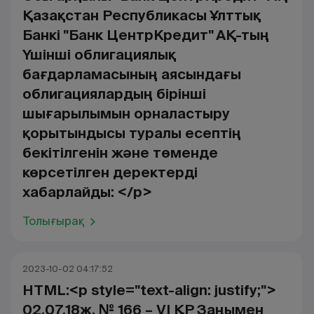
Қазақстан Республикасы Ұлттық
Банкі "Банк ЦентрКредит" АҚ-тың
Үшінші облигациялық
бағдарламасының аясындағы
облигациялардың бірінші
шығарылымын орналастыру
қорытындысы туралы есептің
бекітілгенін және төменде
көрсетілген деректерді
хабарлайды: </p>
Толығырақ
2023-10-02 04:17:52
HTML:<p style="text-align: justify;">
02.07.18ж. № 166 – VI ҚР Заңымен