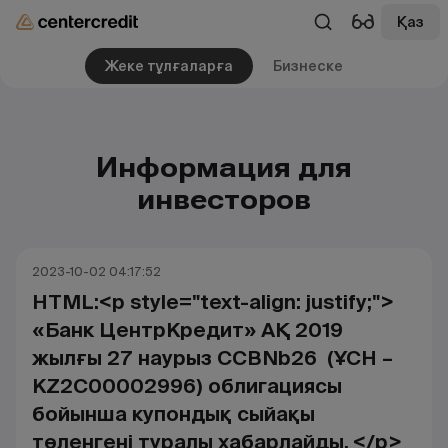
Қаз
Жеке тұлғаларға
Бизнеске
Информация для
инвесторов
2023-10-02 04:17:52
HTML:<p style="text-align: justify;">
«Банк ЦентрКредит» АҚ 2019
жылғы 27 наурыз CCBNb26 (ҰСН –
KZ2C00002996) облигациясы
бойынша купондық сыйақы
төленгені туралы хабарлайды. </p>