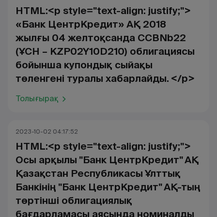
HTML:<p style="text-align: justify;">
«Банк ЦентрКредит» АҚ 2018
жылғы 04 желтоқсанда CCBNb22
(ҰСН – KZP02Y10D210) облигациясы
бойынша купондық сыйақы
төленгені туралы хабарлайды. </p>
Толығырақ
2023-10-02 04:17:52
HTML:<p style="text-align: justify;">
Осы арқылы "Банк ЦентрКредит" АҚ
Қазақстан Республикасы Ұлттық
Банкінің "Банк ЦентрКредит" АҚ-тың
төртінші облигациялық
бағдарламасы аясында номиналды