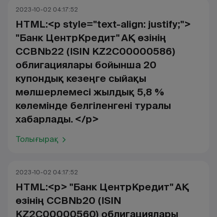
2023-10-02 04:17:52
HTML:<p style="text-align: justify;">
"Банк ЦентрКредит" АҚ өзінің
CCBNb22 (ISIN KZ2C00000586)
облигациялары бойынша 20
купондық кезеңге сыйақы
мөлшерлемесі жылдық 5,8 %
көлемінде белгіленгені туралы
хабарлады. </p>
Толығырақ
2023-10-02 04:17:52
HTML:<p> "Банк ЦентрКредит" АҚ
өзінің CCBNb20 (ISIN
KZ2C00000560) облигациялары