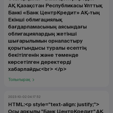
АҚ Қазақстан Республикасы Ұлттық
Банкі «Банк ЦентрКредит» АҚ-тың
Екінші облигациялық
бағдарламасының аясындағы
облигациялардың жетінші
шығарылымын орналастыру
қорытындысы туралы есептің
бекітілгенін және төменде
көрсетілген деректерді
хабарлайды:<br> </p>
Толығырақ
2023-10-02 04:17:52
HTML:<p style="text-align: justify;">
Осы арқылы "Банк ЦентрКредит" АҚ