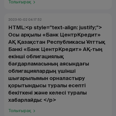
Толығырақ
2023-10-02 04:17:52
HTML:<p style="text-align: justify;">
Осы арқылы «Банк ЦентрКредит»
АҚ Қазақстан Республикасы Ұлттық
Банкі «Банк ЦентрКредит» АҚ-тың
екінші облигациялық
бағдарламасының аясындағы
облигациялардың үшінші
шығарылымын орналастыру
қорытындысы туралы есепті
бекіткені және келесі туралы
хабарлайды: </p>
Толығырақ