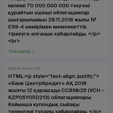
көлемі 70 000 000 000 теңгені
құрайтын үшінші облигациялар
шығарылымын 28.11.2018 жылы №
Е99-4 нөмірімен мемлекеттік
тіркеуге алғанын хабарлайды. </p>
<br>
Толығырақ
2023-10-02 04:17:52
HTML:<p style="text-align: justify;">
«Банк ЦентрКредит» АҚ 2018
жылғы 12 қарашада CCBNb25 (ҰСН –
KZP05Y05D213) облигациялары
бойынша купондық сыйақы
төленгені туралы хабарлайды. </p>