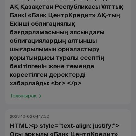
АҚ Қазақстан Республикасы Ұлттық
Банкі «Банк ЦентрКредит» АҚ-тың
Екінші облигациялық
бағдарламасының аясындағы
облигациялардың алтыншы
шығарылымын орналастыру
қорытындысы туралы есептің
бекітілгенін және төменде
көрсетілген деректерді
хабарлайды: <br> </p>
Толығырақ
2023-10-02 04:17:52
HTML:<p style="text-align: justify;">
Осы арқылы «Банк ЦентрКредит»