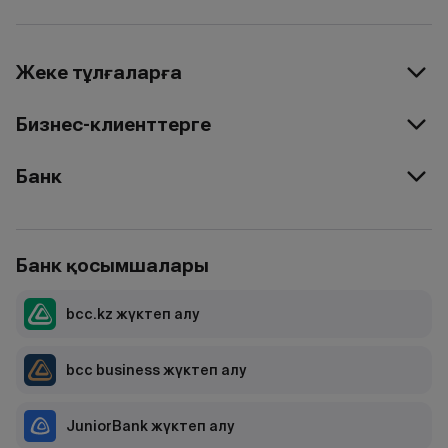
Жеке тұлғаларға
Бизнес-клиенттерге
Банк
Банк қосымшалары
bcc.kz жүктеп алу
bcc business жүктеп алу
JuniorBank жүктеп алу