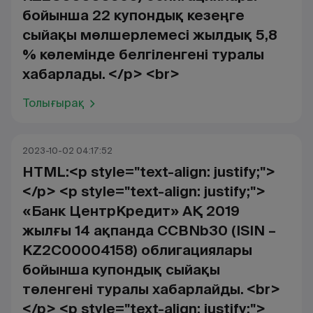
бойынша 22 купондық кезеңге
сыйақы мөлшерлемесі жылдық 5,8
% көлемінде белгіленгені туралы
хабарлады. </p> <br>
Толығырақ
2023-10-02 04:17:52
HTML:<p style="text-align: justify;">
</p> <p style="text-align: justify;">
«Банк ЦентрКредит» АҚ 2019
жылғы 14 ақпанда CCBNb30 (ISIN –
KZ2C00004158) облигациялары
бойынша купондық сыйақы
төленгені туралы хабарлайды. <br>
</p> <p style="text-align: justify;">