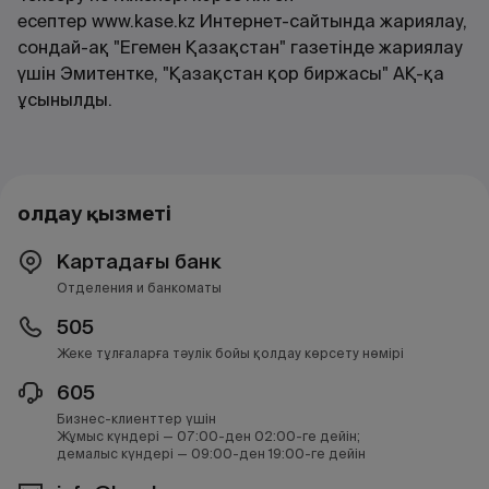
есептер
www.kase.kz
Интернет-сайтында жариялау,
сондай-ақ "Егемен Қазақстан" газетінде жариялау
үшін Эмитентке, "Қазақстан қор биржасы" АҚ-қа
ұсынылды.
Қолдау қызметі
Картадағы банк
Отделения и банкоматы
505
Жеке тұлғаларға тәулік бойы қолдау көрсету нөмірі
605
Бизнес-клиенттер үшін
Жұмыс күндері — 07:00-ден 02:00-ге дейін;
демалыс күндері — 09:00-ден 19:00-ге дейін