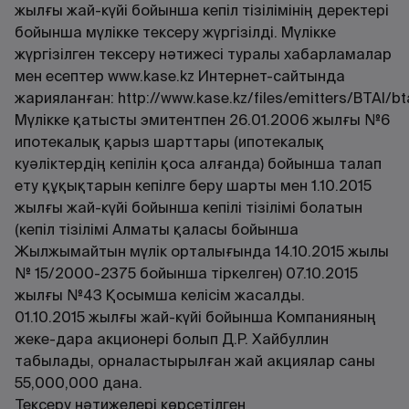
жылғы жай-күйі бойынша кепіл тізілімінің деректері
бойынша мүлікке тексеру жүргізілді. Мүлікке
жүргізілген тексеру нәтижесі туралы хабарламалар
мен есептер
www.kase.kz
Интернет-сайтында
жарияланған:
http://www.kase.kz/files/emitters/BTAI/bt
Мүлікке қатысты эмитентпен 26.01.2006 жылғы №6
ипотекалық қарыз шарттары (ипотекалық
куәліктердің кепілін қоса алғанда) бойынша талап
ету құқықтарын кепілге беру шарты мен 1.10.2015
жылғы жай-күйі бойынша кепілі тізілімі болатын
(кепіл тізілімі Алматы қаласы бойынша
Жылжымайтын мүлік орталығында 14.10.2015 жылы
№ 15/2000-2375 бойынша тіркелген) 07.10.2015
жылғы №43 Қосымша келісім жасалды.
01.10.2015 жылғы жай-күйі бойынша Компанияның
жеке-дара акционері болып Д.Р. Хайбуллин
табылады, орналастырылған жай акциялар саны
55,000,000 дана.
Тексеру нәтижелері көрсетілген