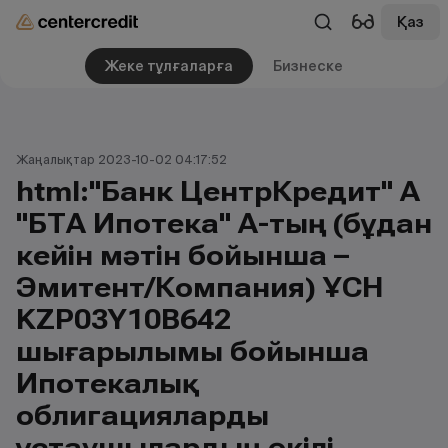
Қаз
Жеке тұлғаларға
Бизнеске
Жаңалықтар 2023-10-02 04:17:52
html:"Банк ЦентрКредит" АҚ
"БТА Ипотека" АҚ-тың (бұдан
кейін мәтін бойынша –
Эмитент/Компания) ҰСН
KZP03Y10B642
шығарылымы бойынша
Ипотекалық
облигацияларды
ұстаушылардың өкілі