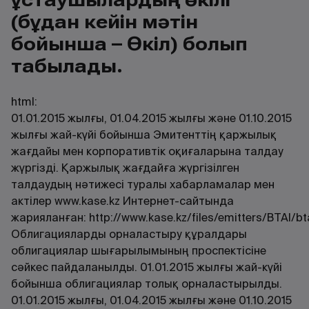
(бұдан кейін мәтін
бойынша – Өкіл) болып
табылады.
html:
01.01.2015 жылғы, 01.04.2015 жылғы және 01.10.2015
жылғы жай-күйі бойынша Эмитенттің қаржылық
жағдайы мен корпоративтік оқиғаларына талдау
жүргізді. Қаржылық жағдайға жүргізілген
талдаудың нәтижесі туралы хабарламалар мен
актілер
www.kase.kz
Интернет-сайтында
жарияланған:
http://www.kase.kz/files/emitters/BTAI/bt
Облигацияларды орналастыру құралдары
облигациялар шығарылымының проспектісіне
сәйкес пайдаланылды. 01.01.2015 жылғы жай-күйі
бойынша облигациялар толық орналастырылды.
01.01.2015 жылғы, 01.04.2015 жылғы және 01.10.2015