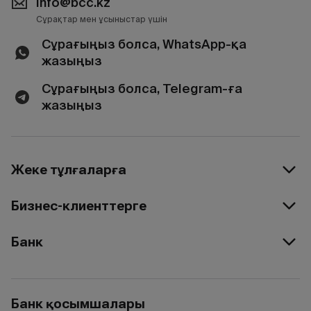
info@bcc.kz
Сұрақтар мен ұсыныстар үшін
Сұрағыңыз болса, WhatsApp-қа
жазыңыз
Сұрағыңыз болса, Telegram-ға
жазыңыз
Жеке тұлғаларға
Бизнес-клиенттерге
Банк
Банк қосымшалары