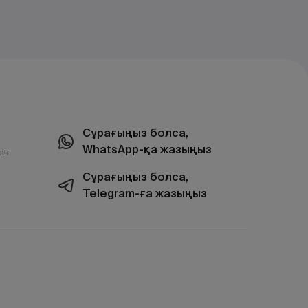
Сұрағыңыз болса,
WhatsApp-қа жазыңыз
ін
Сұрағыңыз болса,
Telegram-ға жазыңыз