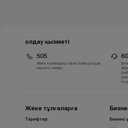
Қолдау қызметі
505
6
Жеке тұлғаларға тәулік бойы қолдау
Биз
көрсету нөмірі
Жұм
дей
дем
ге 
Жеке тұлғаларға
Бизне
Тарифтер
Бизнес 