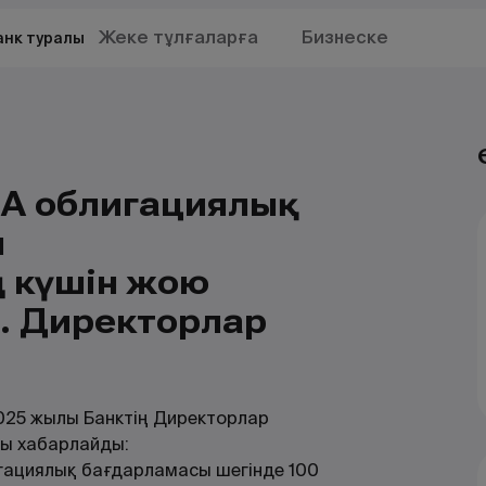
Жеке тұлғаларға
Бизнеске
анк туралы
АҚ облигациялық
н
 күшін жою
ж. Директорлар
025 жылы Банктің Директорлар
лы хабарлайды:
игациялық бағдарламасы шегінде 100