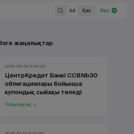
Қаз
Кіру
Өзге жаңалықтар
2026-08-06 10:50:00
ЦентрКредит Банкі CCBNb30
облигациялары бойынша
купондық сыйақы төледі
Толығырақ
2026-05-14 13:40:00