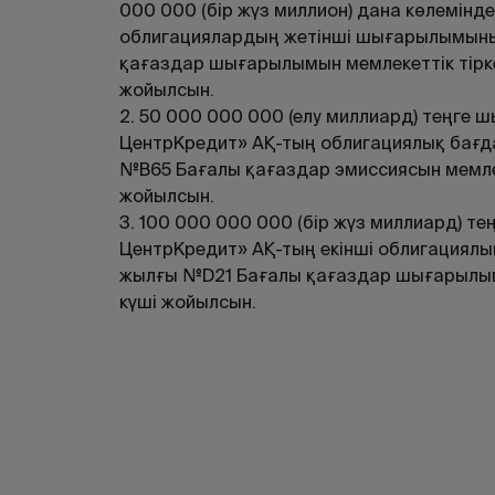
000 000 (бір жүз миллион) дана көлемі
облигациялардың жетінші шығарылымының
қағаздар шығарылымын мемлекеттік тіркеу
жойылсын.
2. 50 000 000 000 (елу миллиард) теңге 
ЦентрКредит» АҚ-тың облигациялық бағд
№В65 Бағалы қағаздар эмиссиясын мемлеке
жойылсын.
3. 100 000 000 000 (бір жүз миллиард) т
ЦентрКредит» АҚ-тың екінші облигациялы
жылғы №D21 Бағалы қағаздар шығарылымын
күші жойылсын.