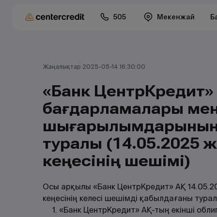
505
Мекенжай
Б
Жаңалықтар 2025-05-14 16:30:00
«Банк ЦентрКредит» 
бағдарламалары ме
шығарылымдарының
туралы (14.05.2025 
кеңесінің шешімі)
Осы арқылы «Банк ЦентрКредит» АҚ 14.05.2
кеңесінің келесі шешімді қабылдағаны тура
1. «Банк ЦентрКредит» АҚ-тың екінші обл