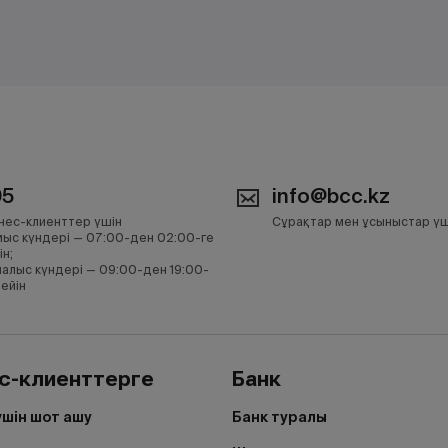
05
info@bcc.kz
нес-клиенттер үшін
Сұрақтар мен ұсыныстар үш
ыс күндері — 07:00-ден 02:00-ге
ін;
алыс күндері — 09:00-ден 19:00-
дейін
с-клиенттерге
Банк
үшін шот ашу
Банк туралы