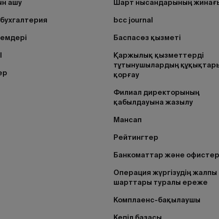
н ашу
Шарт нысандарының жинағ
бухгалтерия
bcc journal
лемдері
Баспасөз қызметі
I
Қаржылық қызметтерді
тұтынушылардың құқықтар
ер
қорғау
Филиал директорының
қабылдауына жазылу
Мансап
Рейтингтер
Банкоматтар және офисте
Операция жүргізудің жалпы
шарттары туралы ереже
Комплаенс-бақылаушы
Кепіл базасы