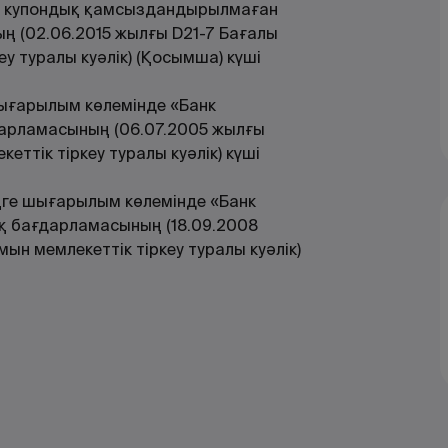
нде купондық қамсыздандырылмаған
 (02.06.2015 жылғы D21-7 Бағалы
 туралы куәлік) (Қосымша) күші
шығарылым көлемінде «Банк
арламасының (06.07.2005 жылғы
ттік тіркеу туралы куәлік) күші
еңге шығарылым көлемінде «Банк
қ бағдарламасының (18.09.2008
 мемлекеттік тіркеу туралы куәлік)