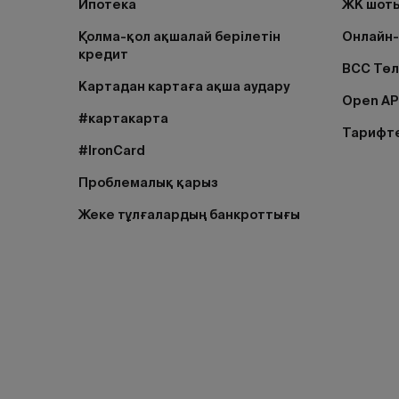
Ипотека
ЖК шоты
Қолма-қол ақшалай берілетін
Онлайн-
кредит
BCC Тө
Картадан картаға ақша аудару
Open AP
#картакарта
Тарифт
#IronCard
Проблемалық қарыз
Жеке тұлғалардың банкроттығы