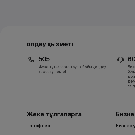
Қолдау қызметі
505
6
Жеке тұлғаларға тәулік бойы қолдау
Биз
көрсету нөмірі
Жұм
дей
дем
ге 
Жеке тұлғаларға
Бизне
Тарифтер
Бизнес 