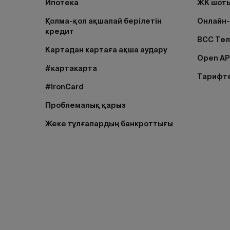
Ипотека
ЖК шоты
Қолма-қол ақшалай берілетін
Онлайн-
кредит
BCC Тө
Картадан картаға ақша аудару
Open AP
#картакарта
Тарифт
#IronCard
Проблемалық қарыз
Жеке тұлғалардың банкроттығы