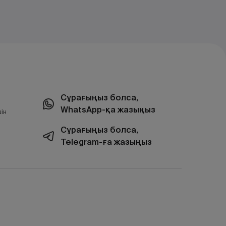
Сұрағыңыз болса,
WhatsApp-қа жазыңыз
ін
Сұрағыңыз болса,
Telegram-ға жазыңыз