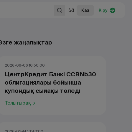
Қаз
Кіру
Өзге жаңалықтар
2026-08-06 10:50:00
ЦентрКредит Банкі CCBNb30
облигациялары бойынша
купондық сыйақы төледі
Толығырақ
2026-05-14 13:40:00