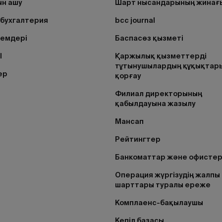
н ашу
Шарт нысандарының жинағ
бухгалтерия
bcc journal
лемдері
Баспасөз қызметі
I
Қаржылық қызметтерді
тұтынушылардың құқықтар
ер
қорғау
Филиал директорының
қабылдауына жазылу
Мансап
Рейтингтер
Банкоматтар және офисте
Операция жүргізудің жалпы
шарттары туралы ереже
Комплаенс-бақылаушы
Кепіл базасы