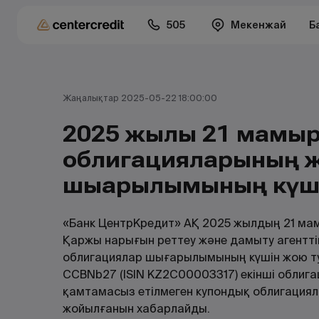
505
Мекенжай
Б
Жаңалықтар 2025-05-22 18:00:00
2025 жылғы 21 мамы
облигацияларының ж
шығарылымының күш
«Банк ЦентрКредит» АҚ 2025 жылдың 21 м
Қаржы нарығын реттеу және дамыту агенттігі
облигациялар шығарылымының күшін жою тур
CCBNb27 (ISIN KZ2C00003317) екінші облиг
қамтамасыз етілмеген купондық облигация
жойылғанын хабарлайды.