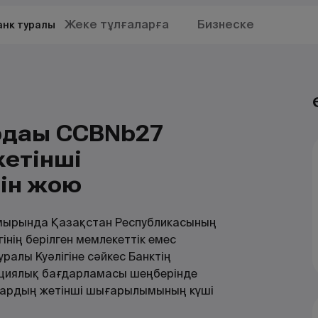
Жеке тұлғаларға
Бизнеске
анк туралы
рдағы CCBNb27
етінші
ін жою
амырында Қазақстан Республикасының
нің берілген мемлекеттік емес
алы Куәлігіне сәйкес Банктің
ациялық бағдарламасы шеңберінде
лардың жетінші шығарылымының күші