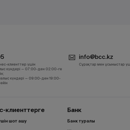
05
info@bcc.kz
нес-клиенттер үшін
Сұрақтар мен ұсыныстар үш
ыс күндері — 07:00-ден 02:00-ге
ін;
алыс күндері — 09:00-ден 19:00-
дейін
с-клиенттерге
Банк
үшін шот ашу
Банк туралы