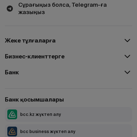
Сұрағыңыз болса, Telegram-ға
жазыңыз
Жеке тұлғаларға
Бизнес-клиенттерге
Банк
Банк қосымшалары
bcc.kz жүктеп алу
bcc business жүктеп алу