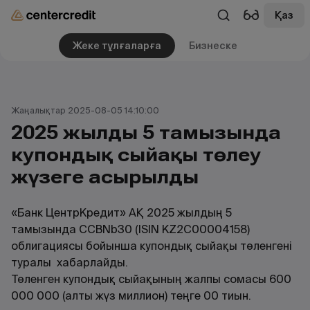
Қаз
Жеке тұлғаларға
Бизнеске
Жаңалықтар 2025-08-05 14:10:00
2025 жылдың 5 тамызында
купондық сыйақы төлеу
жүзеге асырылды
«Банк ЦентрКредит» АҚ 2025 жылдың 5
тамызында CCBNb30 (ISIN KZ2C00004158)
облигациясы бойынша купондық сыйақы төленгені
туралы хабарлайды.
Төленген купондық сыйақының жалпы сомасы 600
000 000 (алты жүз миллион) теңге 00 тиын.