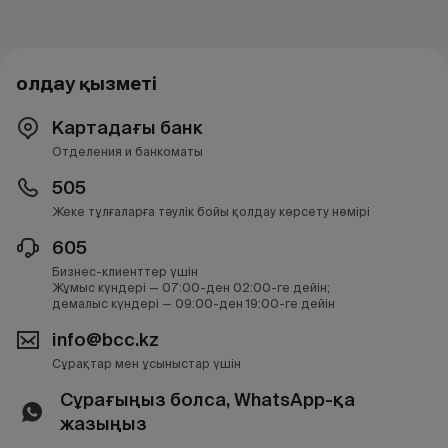
Қолдау қызметі
Картадағы банк
Отделения и банкоматы
505
Жеке тұлғаларға тәулік бойы қолдау көрсету нөмірі
605
Бизнес-клиенттер үшін
Жұмыс күндері — 07:00-ден 02:00-ге дейін;
демалыс күндері — 09:00-ден 19:00-ге дейін
info@bcc.kz
Сұрақтар мен ұсыныстар үшін
Сұрағыңыз болса, WhatsApp-қа
жазыңыз