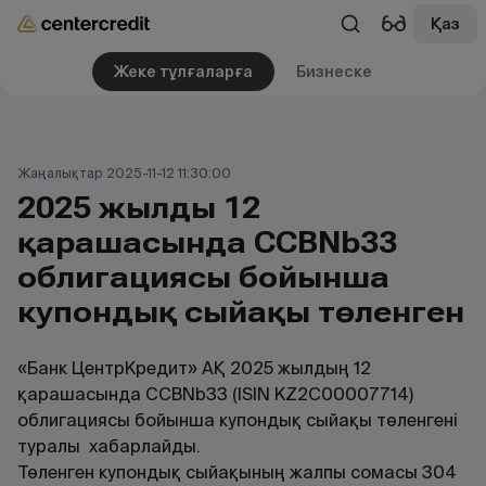
Қаз
Жеке тұлғаларға
Бизнеске
Жаңалықтар 2025-11-12 11:30:00
2025 жылдың 12
қарашасында CCBNb33
облигациясы бойынша
купондық сыйақы төленген
«Банк ЦентрКредит» АҚ 2025 жылдың 12
қарашасында CCBNb33 (ISIN KZ2C00007714)
облигациясы бойынша купондық сыйақы төленгені
туралы хабарлайды.
Төленген купондық сыйақының жалпы сомасы 304