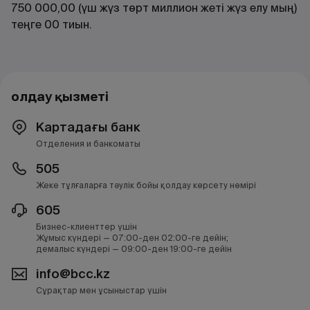
750 000,00 (үш жүз төрт миллион жеті жүз елу мың)
теңге 00 тиын.
Қолдау қызметі
Картадағы банк
Отделения и банкоматы
505
Жеке тұлғаларға тәулік бойы қолдау көрсету нөмірі
605
Бизнес-клиенттер үшін
Жұмыс күндері — 07:00-ден 02:00-ге дейін;
демалыс күндері — 09:00-ден 19:00-ге дейін
info@bcc.kz
Сұрақтар мен ұсыныстар үшін