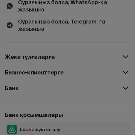
Сұрағыңыз болса, WhatsApp-қа
жазыңыз
Сұрағыңыз болса, Telegram-ға
жазыңыз
Жеке тұлғаларға
Бизнес-клиенттерге
Банк
Банк қосымшалары
bcc.kz жүктеп алу