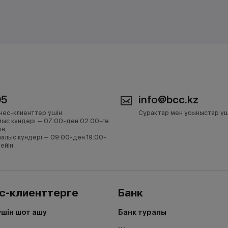
05
info@bcc.kz
нес-клиенттер үшін
Сұрақтар мен ұсыныстар үш
ыс күндері — 07:00-ден 02:00-ге
ін;
алыс күндері — 09:00-ден 19:00-
дейін
с-клиенттерге
Банк
үшін шот ашу
Банк туралы