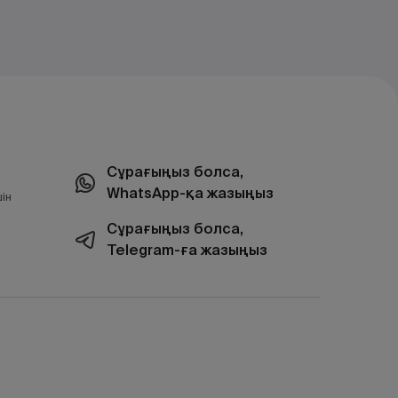
Сұрағыңыз болса,
WhatsApp-қа жазыңыз
ін
Сұрағыңыз болса,
Telegram-ға жазыңыз