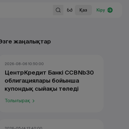
Қаз
Кіру
Өзге жаңалықтар
2026-08-06 10:50:00
ЦентрКредит Банкі CCBNb30
облигациялары бойынша
купондық сыйақы төледі
Толығырақ
2026-05-14 13:40:00