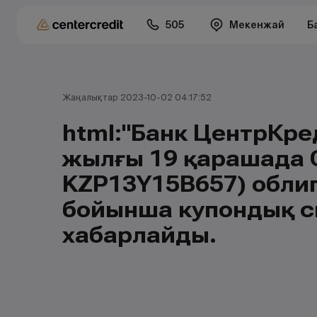
505
Мекенжай
Б
Жаңалықтар 2023-10-02 04:17:52
html:"Банк ЦентрКред
жылғы 19 қарашада 
KZP13Y15B657) обли
бойынша купондық с
хабарлайды.