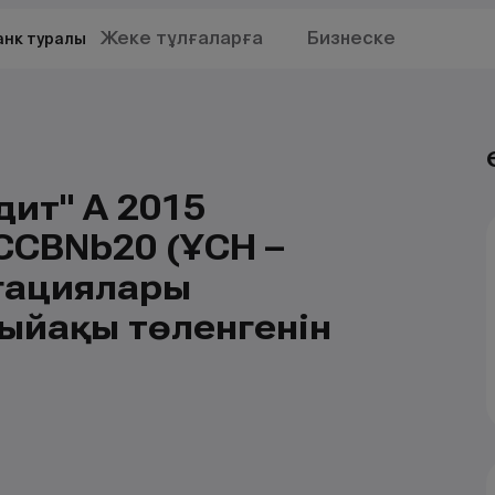
Жеке тұлғаларға
Бизнеске
анк туралы
ит" АҚ 2015
CCBNb20 (ҰСН –
гациялары
ыйақы төленгенін