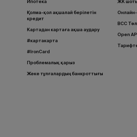
Ипотека
ЖК шоты
Қолма-қол ақшалай берілетін
Онлайн-
кредит
BCC Тө
Картадан картаға ақша аудару
Open AP
#картакарта
Тарифт
#IronCard
Проблемалық қарыз
Жеке тұлғалардың банкроттығы