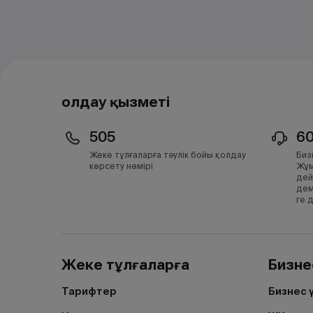
Қолдау қызметі
505
6
Жеке тұлғаларға тәулік бойы қолдау
Биз
көрсету нөмірі
Жұм
дей
дем
ге 
Жеке тұлғаларға
Бизне
Тарифтер
Бизнес 