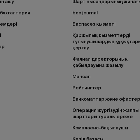
н ашу
Шарт нысандарының жинағ
бухгалтерия
bcc journal
лемдері
Баспасөз қызметі
I
Қаржылық қызметтерді
тұтынушылардың құқықтар
ер
қорғау
Филиал директорының
қабылдауына жазылу
Мансап
Рейтингтер
Банкоматтар және офисте
Операция жүргізудің жалпы
шарттары туралы ереже
Комплаенс-бақылаушы
Кепіл базасы