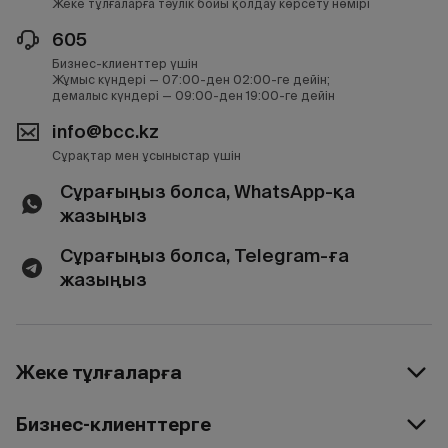
Жеке тұлғаларға тәулік бойы қолдау көрсету нөмірі
605
Бизнес-клиенттер үшін
Жұмыс күндері — 07:00-ден 02:00-ге дейін;
демалыс күндері — 09:00-ден 19:00-ге дейін
info@bcc.kz
Сұрақтар мен ұсыныстар үшін
Сұрағыңыз болса, WhatsApp-қа
жазыңыз
Сұрағыңыз болса, Telegram-ға
жазыңыз
Жеке тұлғаларға
Бизнес-клиенттерге