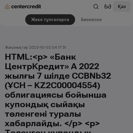
Қаз
Жеке тұлғаларға
Бизнеске
Жаңалықтар 2023-10-02 04:17:51
HTML:<p> «Банк
ЦентрКредит» АҚ 2022
жылғы 7 шілде CCBNb32
(ҰСН – KZ2C00004554)
облигациясы бойынша
купондық сыйақы
төленгені туралы
хабарлайды. </p> <p>
Төленген купондық