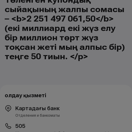
сыйақының жалпы сомасы
– <b>2 251 497 061,50</b>
(екі миллиард екі жүз елу
бір миллион төрт жүз
тоқсан жеті мың алпыс бір)
теңге 50 тиын. </p>
Қолдау қызметі
Картадағы банк
Отделения и банкоматы
505