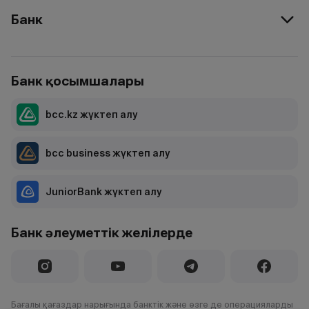
Банк
Банк қосымшалары
bcc.kz жүктеп алу
bcc business жүктеп алу
JuniorBank жүктеп алу
Банк әлеуметтік желілерде
Бағалы қағаздар нарығында банктік және өзге де операцияларды