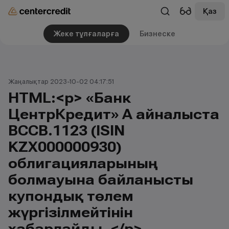
Қаз
Жеке тұлғаларға
Бизнеске
Жаңалықтар 2023-10-02 04:17:51
HTML:<p> «Банк
ЦентрКредит» АҚ айналыста
BCCB.1123 (ISIN
KZX000000930)
облигацияларының
болмауына байланысты
купондық төлем
жүргізілмейтінін
хабарлайды. </p>