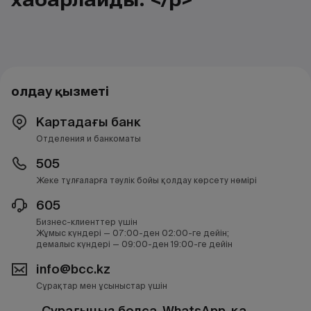
Қолдау қызметі
Картадағы банк
Отделения и банкоматы
505
Жеке тұлғаларға тәулік бойы қолдау көрсету нөмірі
605
Бизнес-клиенттер үшін
Жұмыс күндері — 07:00-ден 02:00-ге дейін;
демалыс күндері — 09:00-ден 19:00-ге дейін
info@bcc.kz
Сұрақтар мен ұсыныстар үшін
Сұрағыңыз болса, WhatsApp-қа