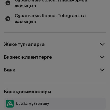
жазыңыз
Сұрағыңыз болса, Telegram-ға
жазыңыз
Жеке тұлғаларға
Бизнес-клиенттерге
Банк
Банк қосымшалары
bcc.kz жүктеп алу