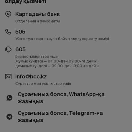
Қолдау қызметі
Картадағы банк
Отделения и банкоматы
505
Жеке тұлғаларға тәулік бойы қолдау көрсету нөмірі
605
Бизнес-клиенттер үшін
Жұмыс күндері — 07:00-ден 02:00-ге дейін;
демалыс күндері — 09:00-ден 19:00-ге дейін
info@bcc.kz
Сұрақтар мен ұсыныстар үшін
Сұрағыңыз болса, WhatsApp-қа
жазыңыз
Сұрағыңыз болса, Telegram-ға
жазыңыз