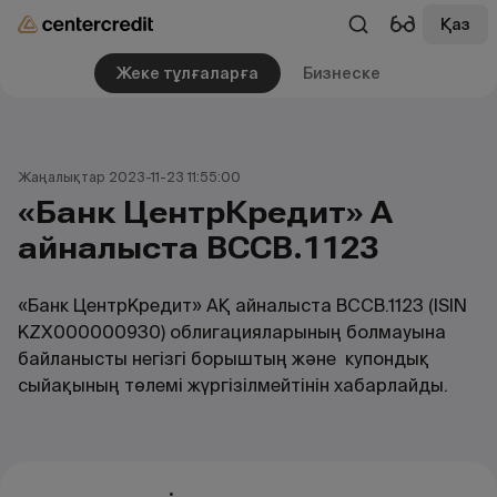
Қаз
Жеке тұлғаларға
Бизнеске
Жаңалықтар 2023-11-23 11:55:00
«Банк ЦентрКредит» АҚ
айналыста BCCB.1123
«Банк ЦентрКредит» АҚ айналыста BCCB.1123 (ISIN
KZX000000930) облигацияларының болмауына
байланысты негізгі борыштың және купондық
сыйақының төлемі жүргізілмейтінін хабарлайды.