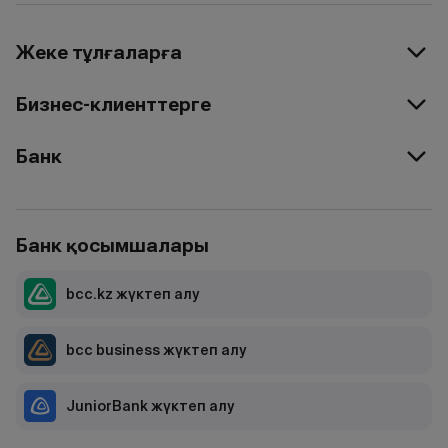
Жеке тұлғаларға
Бизнес-клиенттерге
Банк
Банк қосымшалары
bcc.kz жүктеп алу
bcc business жүктеп алу
JuniorBank жүктеп алу