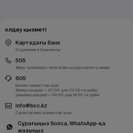
Қолдау қызметі
Картадағы банк
Отделения и банкоматы
505
Жеке тұлғаларға тәулік бойы қолдау көрсету нөмірі
605
Бизнес-клиенттер үшін
Жұмыс күндері — 07:00-ден 02:00-ге дейін;
демалыс күндері — 09:00-ден 19:00-ге дейін
info@bcc.kz
Сұрақтар мен ұсыныстар үшін
Сұрағыңыз болса, WhatsApp-қа
жазыңыз