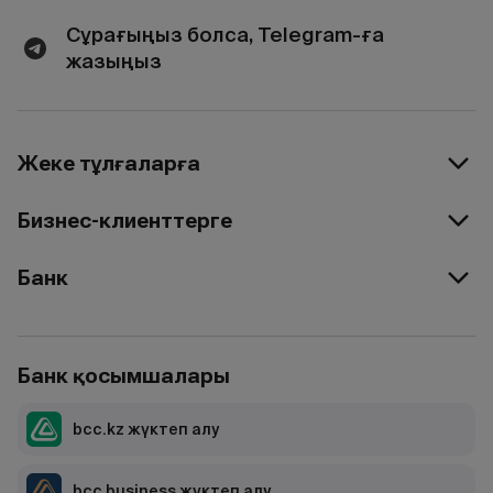
Сұрағыңыз болса, Telegram-ға
жазыңыз
Жеке тұлғаларға
Бизнес-клиенттерге
Банк
Банк қосымшалары
bcc.kz жүктеп алу
bcc business жүктеп алу