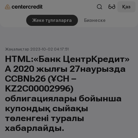
Қаз
Жеке тұлғаларға
Бизнеске
Жаңалықтар 2023-10-02 04:17:51
HTML:«Банк ЦентрКредит»
АҚ 2020 жылғы 27наурызда
CCBNb26 (ҰСН –
KZ2C00002996)
облигациялары бойынша
купондық сыйақы
төленгені туралы
хабарлайды.