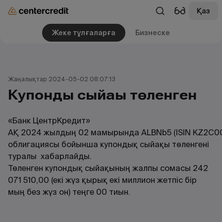
Қаз
Жеке тұлғаларға
Бизнеске
Жаңалықтар 2024-05-02 08:07:13
Купондық сыйақы төленген
«Банк ЦентрКредит»
АҚ 2024 жылдың 02 мамырында ALBNb5 (ISIN KZ2C0
облигациясы бойынша купондық сыйақы төленгені
туралы хабарлайды.
Төленген купондық сыйақының жалпы сомасы 242
071 510,00 (екі жүз қырық екі миллион жетпіс бір
мың без жүз он) теңге 00 тиын.