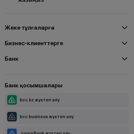
Жеке тұлғаларға
Бизнес-клиенттерге
Банк
Банк қосымшалары
bcc.kz жүктеп алу
bcc business жүктеп алу
JuniorBank жүктеп алу