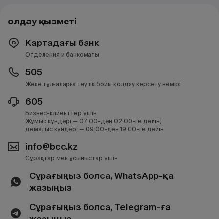
Қолдау қызметі
Картадағы банк
Отделения и банкоматы
505
Жеке тұлғаларға тәулік бойы қолдау көрсету нөмірі
605
Бизнес-клиенттер үшін
Жұмыс күндері — 07:00-ден 02:00-ге дейін;
демалыс күндері — 09:00-ден 19:00-ге дейін
info@bcc.kz
Сұрақтар мен ұсыныстар үшін
Сұрағыңыз болса, WhatsApp-қа
жазыңыз
Сұрағыңыз болса, Telegram-ға
жазыңыз