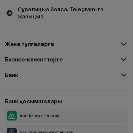
Сұрағыңыз болса, Telegram-ға
жазыңыз
Жеке тұлғаларға
Бизнес-клиенттерге
Банк
Банк қосымшалары
bcc.kz жүктеп алу
bcc business жүктеп алу