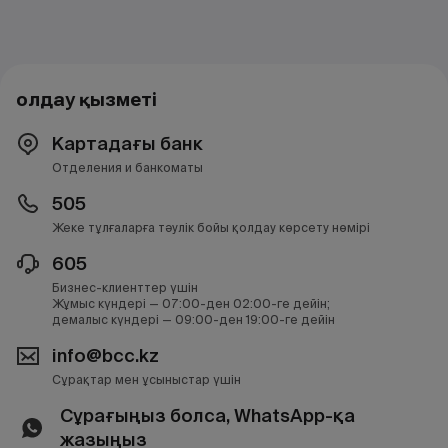
Қолдау қызметі
Картадағы банк
Отделения и банкоматы
505
Жеке тұлғаларға тәулік бойы қолдау көрсету нөмірі
605
Бизнес-клиенттер үшін
Жұмыс күндері — 07:00-ден 02:00-ге дейін;
демалыс күндері — 09:00-ден 19:00-ге дейін
info@bcc.kz
Сұрақтар мен ұсыныстар үшін
Сұрағыңыз болса, WhatsApp-қа
жазыңыз