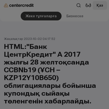
Қаз
Жеке тұлғаларға
Бизнеске
Жаңалықтар 2023-10-02 04:17:52
HTML:"Банк
ЦентрКредит" АҚ 2017
жылғы 28 желтоқсанда
CCBNb19 (ҰСН –
KZP12Y10B650)
облигациялары бойынша
купондық сыйақы
төленгенін хабарлайды.