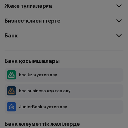
Жеке тұлғаларға
Бизнес-клиенттерге
Банк
Банк қосымшалары
bcc.kz жүктеп алу
bcc business жүктеп алу
JuniorBank жүктеп алу
Банк әлеуметтік желілерде