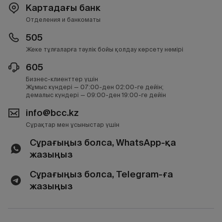
Картадағы банк
Отделения и банкоматы
505
Жеке тұлғаларға тәулік бойы қолдау көрсету нөмірі
605
Бизнес-клиенттер үшін
Жұмыс күндері — 07:00-ден 02:00-ге дейін;
демалыс күндері — 09:00-ден 19:00-ге дейін
info@bcc.kz
Сұрақтар мен ұсыныстар үшін
Сұрағыңыз болса, WhatsApp-қа
жазыңыз
Сұрағыңыз болса, Telegram-ға
жазыңыз