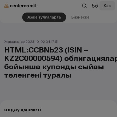
Қаз
Жеке тұлғаларға
Бизнеске
Жаңалықтар 2023-10-02 04:17:51
HTML:CCBNb23 (ISIN –
KZ2C00000594) облигацияла
бойынша купондық сыйақы
төленгені туралы
Қолдау қызметі